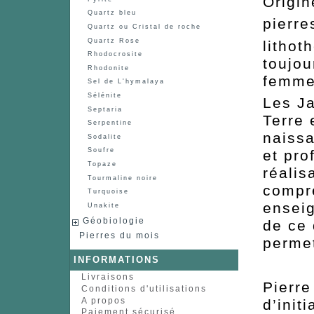
Origin
Quartz bleu
pierre
Quartz ou Cristal de roche
Quartz Rose
lithot
Rhodocrosite
toujou
Rhodonite
femme
Sel de L'hymalaya
Sélénite
Les Ja
Septaria
Terre 
Serpentine
naissa
Sodalite
Soufre
et pro
Topaze
réalis
Tourmaline noire
compr
Turquoise
enseig
Unakite
Géobiologie
de ce 
Pierres du mois
permet
INFORMATIONS
Livraisons
Pierre
Conditions d'utilisations
A propos
d’init
Paiement sécurisé