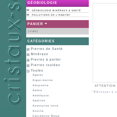
GÉOBIOLOGIE
GÉOBIOLOGIE MINÉRAUX & SANTÉ
POLLUTIONS DE L'HABITAT
PANIER
(vide)
CATÉGORIES
Pierres de Santé
Minéraux
Pierres à porter
Pierres roulées
Toutes
Agates
Aigue-marine
Amazonite
ATTENTION :
Ambre
Envoyer à u
Améthyste
Apatites
Aventurine verte
Azurite
Calcédoine Bleue