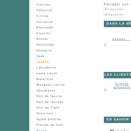
Partager sur 
Calcites
Imprimer
Célestite
Agrandir
Citrine
Cornaline
DANS LA M
Emeraude
Fluorine
Pierre de...
Jaspe
Jaspes...
Grenat
rouge,...
Héliotrope
Hématite
Jade
Jaspes
Labradorite
Lapis-Lazuli
LES CLIENT
Malachite
Grenat
Mangano-calcite
almandin
Obsidienne
Oeil de faucon
Oeil de taureau
Oeil de Tigre
Onyx noir
EN SAVOIR
Opale blanche
Pierres de lune
Pyrite