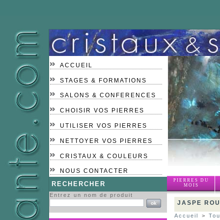
ACCUEIL
STAGES & FORMATIONS
SALONS & CONFERENCES
CHOISIR VOS PIERRES
UTILISER VOS PIERRES
NETTOYER VOS PIERRES
CRISTAUX & COULEURS
NOUS CONTACTER
PIERRES DU
RECHERCHER
MOIS
Entrez un nom de produit
JASPE ROU
Accueil
>
Tou