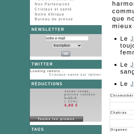
harmon
Nos Partenaires
Cristaux et santé
commu
Notre éthique
que no
Bureau de presse
mieux
NEWSLETTER
Le
J
touj
fem
Le
J
TWITTER
san
Loading tweets...
Cristaux-sante sur twitter
Le
J
RÉDUCTIONS
Jaspe rouge,
pierres roulées
Chromothér
6,00 €
(-20%)
4,80 €
Chakras
Toutes les promos
TAGS
Organes