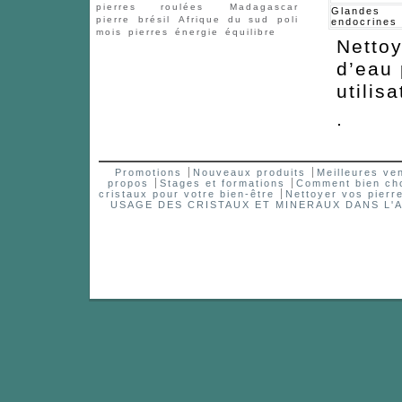
pierres roulées
Madagascar
Glandes
pierre
brésil
Afrique du sud
poli
endocrines
mois
pierres
énergie
équilibre
Nettoy
d’eau
utilisa
.
Promotions
Nouveaux produits
Meilleures ve
propos
Stages et formations
Comment bien choi
cristaux pour votre bien-être
Nettoyer vos pierr
USAGE DES CRISTAUX ET MINERAUX DANS 