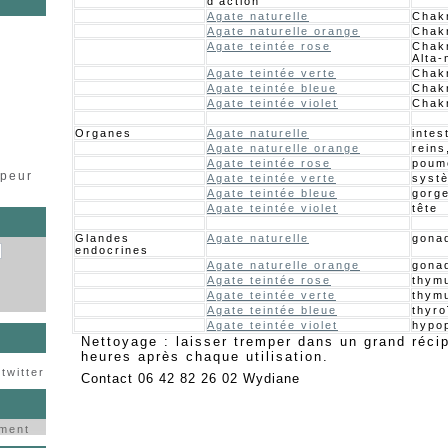
d’action
Agate naturelle
Chak
Agate naturelle orange
Chak
s
Agate teintée rose
Chak
Alta-
Agate teintée verte
Chak
Agate teintée bleue
Chak
Agate teintée violet
Chak
Organes
Agate naturelle
intes
Agate naturelle orange
reins
Agate teintée rose
poum
ppeur
Agate teintée verte
syst
Agate teintée bleue
gorge
Agate teintée violet
tête
Glandes
Agate naturelle
gona
endocrines
Agate naturelle orange
gona
Agate teintée rose
thym
Agate teintée verte
thym
Agate teintée bleue
thyro
Agate teintée violet
hypo
Nettoyage : laisser tremper dans un grand réci
heures après chaque utilisation.
twitter
Contact 06 42 82 26 02 Wydiane
ement