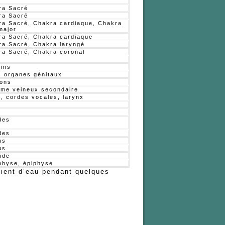
ra Sacré
ra Sacré
ra Sacré, Chakra cardiaque, Chakra
major
ra Sacré, Chakra cardiaque
ra Sacré, Chakra laryngé
ra Sacré, Chakra coronal
tins
, organes génitaux
ons
ème veineux secondaire
, cordes vocales, larynx
des
des
us
us
ïde
physe, épiphyse
pient d’eau pendant quelques