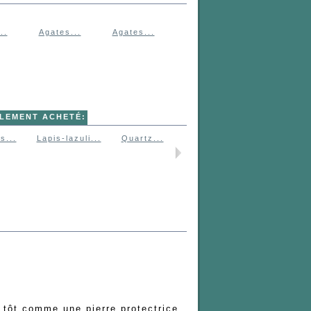
..
Agates...
Agates...
ALEMENT ACHETÉ:
s...
Lapis-lazuli...
Quartz...
Agates...
Quartz...
s tôt comme une pierre protectrice