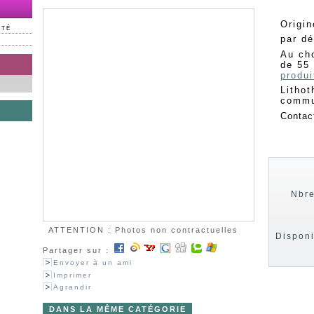
Origi
NTÉ
par dé
Au ch
de 55 
produi
Lithot
commu
Contac
Nbre
ATTENTION : Photos non contractuelles
Disponi
Partager sur :
Envoyer à un ami
Imprimer
Agrandir
DANS LA MÊME CATÉGORIE