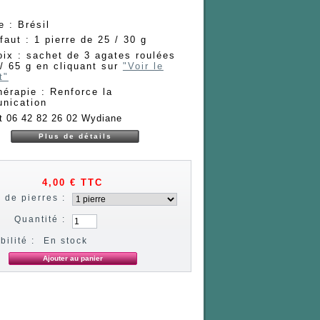
ne : Brésil
faut : 1 pierre de 25 / 30 g
oix : sachet de 3 agates roulées
/ 65 g en cliquant sur
"Voir le
t"
hérapie : Renforce la
nication
t 06 42 82 26 02 Wydiane
Plus de détails
4,00 €
TTC
 de pierres :
Quantité :
bilité :
En stock