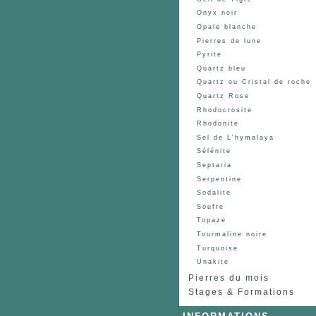
Onyx noir
Opale blanche
Pierres de lune
Pyrite
Quartz bleu
Quartz ou Cristal de roche
Quartz Rose
Rhodocrosite
Rhodonite
Sel de L'hymalaya
Sélénite
Septaria
Serpentine
Sodalite
Soufre
Topaze
Tourmaline noire
Turquoise
Unakite
Pierres du mois
Stages & Formations