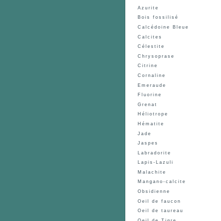
Azurite
Bois fossilisé
A
Calcédoine Bleue
Ban
Calcites
Célestite
Chrysoprase
Citrine
Cornaline
Emeraude
Fluorine
Grenat
Héliotrope
Hématite
Jade
Jaspes
Labradorite
Lapis-Lazuli
Malachite
Mangano-calcite
Obsidienne
Oeil de faucon
Oeil de taureau
Oeil de Tigre