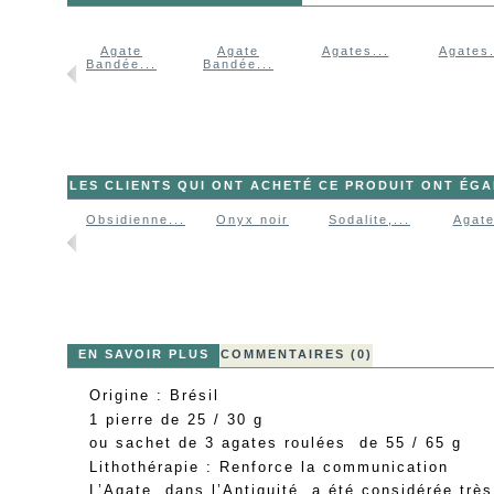
gate
Agate
Agate
Agates...
Agates.
dée...
Bandée...
Bandée...
LES CLIENTS QUI ONT ACHETÉ CE PRODUIT ONT ÉG
Obsidienne...
Onyx noir
Sodalite,...
Agate
EN SAVOIR PLUS
COMMENTAIRES (0)
Origine : Brésil
1 pierre de 25 / 30 g
ou sachet de 3 agates roulées de 55 / 65 g
Lithothérapie : Renforce la communication
L’Agate, dans l’Antiquité, a été considérée trè