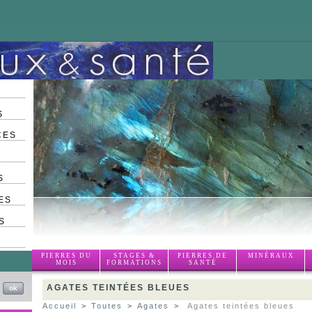
S
CES
S
ES
S
PIERRES DU
STAGES &
PIERRES DE
MINÉRAUX
MOIS
FORMATIONS
SANTÉ
AGATES TEINTÉES BLEUES
Accueil
>
Toutes
>
Agates
>
Agates teintées bleues