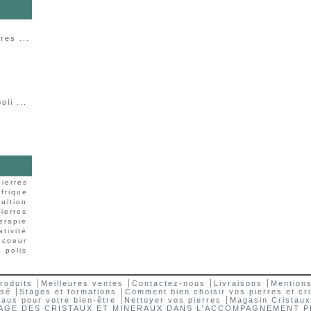
res ...
li ...
pierres
frique
tuition
pierres
herapie
ativité
coeur
é
polis
roduits
Meilleures ventes
Contactez-nous
Livraisons
Mentions
isé
Stages et formations
Comment bien choisir vos pierres et cri
staux pour votre bien-être
Nettoyer vos pierres
Magasin Cristaux
AGE DES CRISTAUX ET MINERAUX DANS L'ACCOMPAGNEMENT 