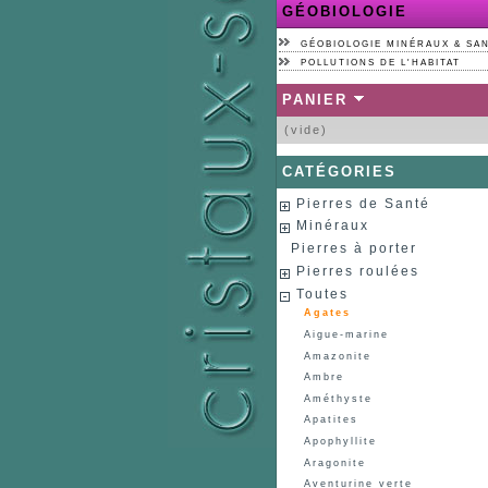
GÉOBIOLOGIE
GÉOBIOLOGIE MINÉRAUX & SA
POLLUTIONS DE L'HABITAT
PANIER
(vide)
CATÉGORIES
Pierres de Santé
Minéraux
Pierres à porter
Pierres roulées
Toutes
Agates
Aigue-marine
Amazonite
Ambre
Améthyste
Apatites
Apophyllite
Aragonite
Aventurine verte