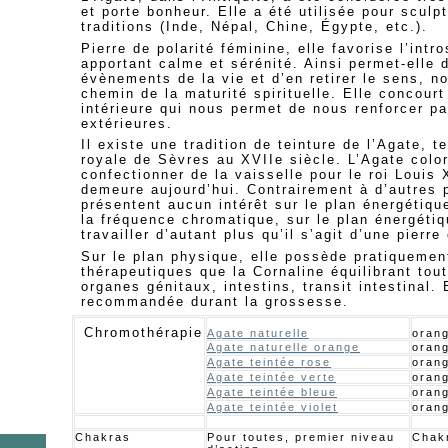
et porte bonheur. Elle a été utilisée pour scul
traditions (Inde, Népal, Chine, Égypte, etc.).
Pierre de polarité féminine, elle favorise l’intr
apportant calme et sérénité. Ainsi permet-elle 
évènements de la vie et d’en retirer le sens, n
chemin de la maturité spirituelle. Elle concour
intérieure qui nous permet de nous renforcer pa
extérieures.
Il existe une tradition de teinture de l’Agate, 
royale de Sèvres au XVII
e
siècle. L’Agate color
confectionner de la vaisselle pour le roi Louis 
demeure aujourd’hui. Contrairement à d’autres 
présentent aucun intérêt sur le plan énergétique
la fréquence chromatique, sur le plan énergétiq
travailler d’autant plus qu’il s’agit d’une pie
Sur le plan physique, elle possède pratiqueme
thérapeutiques que la Cornaline équilibrant tou
organes génitaux, intestins, transit intestinal. 
recommandée durant la grossesse.
Chromothérapie
Agate naturelle
oran
Agate naturelle orange
oran
Agate teintée rose
orang
Agate teintée verte
orang
Agate teintée bleue
orang
Agate teintée violet
orang
Chakras
Pour toutes, premier niveau
Chak