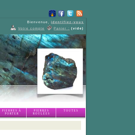
Bienvenue,
identifiez-vous
Votre compte
Panier :
(vide)
PIERRES À
PIERRES
TOUTES
PORTER
ROULÉES