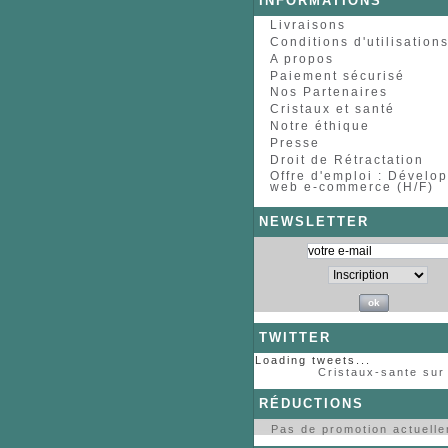
INFORMATIONS
Livraisons
Conditions d'utilisation
A propos
Paiement sécurisé
Nos Partenaires
Cristaux et santé
Notre éthique
Presse
Droit de Rétractation
Offre d'emploi : Dévelo
web e-commerce (H/F)
NEWSLETTER
TWITTER
Loading tweets...
Cristaux-sante sur 
RÉDUCTIONS
Pas de promotion actuell