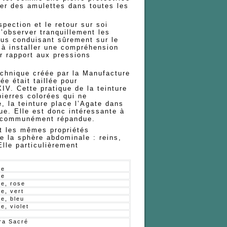
pter des amulettes dans toutes les
ospection et le retour sur soi
d’observer tranquillement les
ous conduisant sûrement sur le
t à installer une compréhension
r rapport aux pressions
technique créée par la Manufacture
ée était taillée pour
XIV. Cette pratique de la teinture
pierres colorées qui ne
, la teinture place l’Agate dans
ue. Elle est donc intéressante à
rre communément répandue.
nt les mêmes propriétés
te la sphère abdominale : reins,
Elle particulièrement
ge
ge
e, rose
e, vert
e, bleu
e, violet
ra Sacré