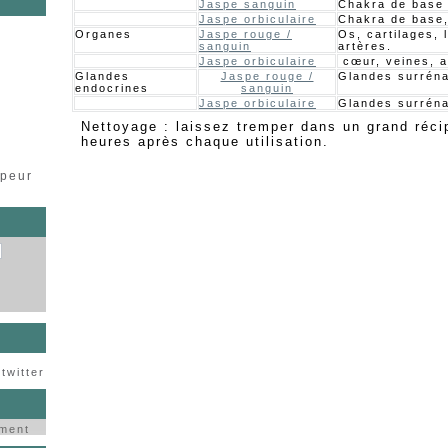
Jaspe sanguin
Chakra de base
Jaspe orbiculaire
Chakra de base,
Organes
Jaspe rouge /
Os, cartilages, 
s
sanguin
artères.
Jaspe orbiculaire
cœur, veines, a
Glandes
Jaspe rouge /
Glandes surréna
endocrines
sanguin
Jaspe orbiculaire
Glandes surréna
Nettoyage : laissez tremper dans un grand réci
heures après chaque utilisation.
ppeur
twitter
ement