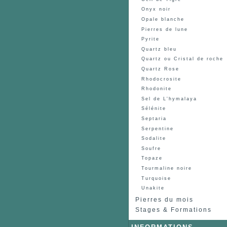
Onyx noir
Opale blanche
Pierres de lune
Pyrite
Quartz bleu
Quartz ou Cristal de roche
Quartz Rose
Rhodocrosite
Rhodonite
Sel de L'hymalaya
Sélénite
Septaria
Serpentine
Sodalite
Soufre
Topaze
Tourmaline noire
Turquoise
Unakite
Pierres du mois
Stages & Formations