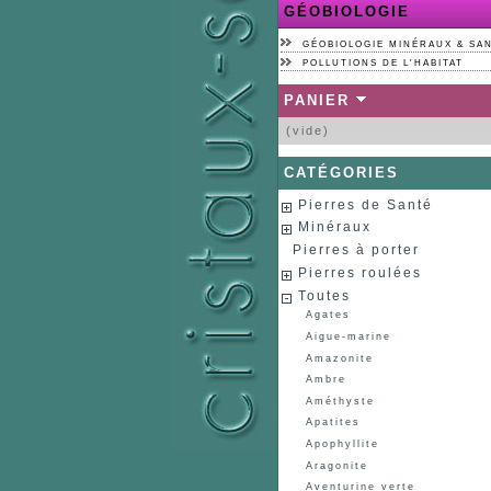
GÉOBIOLOGIE
GÉOBIOLOGIE MINÉRAUX & SA
POLLUTIONS DE L'HABITAT
PANIER
(vide)
CATÉGORIES
Pierres de Santé
Minéraux
Pierres à porter
Pierres roulées
Toutes
Agates
Aigue-marine
Amazonite
Ambre
Améthyste
Apatites
Apophyllite
Aragonite
Aventurine verte