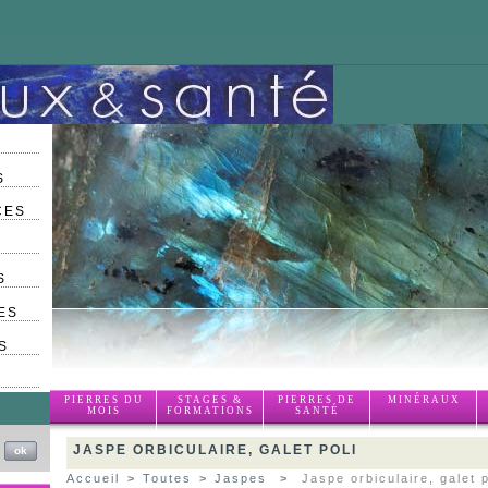
S
CES
S
ES
S
PIERRES DU
STAGES &
PIERRES DE
MINÉRAUX
MOIS
FORMATIONS
SANTÉ
JASPE ORBICULAIRE, GALET POLI
Accueil
>
Toutes
>
Jaspes
>
Jaspe orbiculaire, galet p