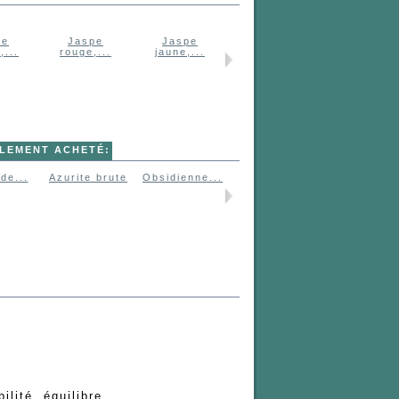
pe
Jaspe
Jaspe
Héliotrope...
Jaspe vert,.
,...
rouge,...
jaune,...
ALEMENT ACHETÉ:
de...
Azurite brute
Obsidienne...
Lapis-lazuli...
Oeil de..
ilité, équilibre