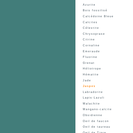
Azurite
Bois fossilisé
Pierre...
J
Calcédoine Bleue
Calcites
Célestite
Chrysoprase
Citrine
Cornaline
Emeraude
Fluorine
Grenat
Héliotrope
Hématite
Jade
Jaspes
Labradorite
Lapis-Lazuli
Malachite
Mangano-calcite
Obsidienne
Oeil de faucon
Oeil de taureau
Oeil de Tigre