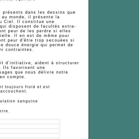
" présents dans les dessins que
 au monde, il présente la
u Ciel. Il constitue une
qui disposent de facultés extra-
nt peur de les perdre si elles
rielle. Il en est de même pour
ont peur d'être trop secouées si
une douce énergie qui permet de
ni contraintes.
t d’initiative, aident à structurer
. Ils favorisent une
sages que nous délivre notre
 en compte.
 toujours froid et est
 accouchent.
culation sanguine
erre.