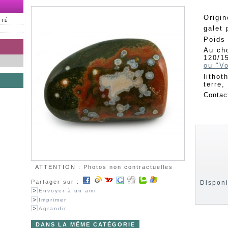
Origi
NTÉ
galet 
Poids
Au cho
120/1
ou "Vo
lithot
terre,
Contac
ATTENTION : Photos non contractuelles
Partager sur :
Disponi
Envoyer à un ami
Imprimer
Agrandir
DANS LA MÊME CATÉGORIE