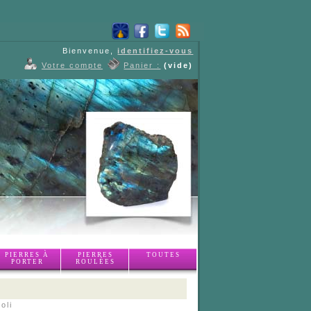
Bienvenue,
identifiez-vous
Votre compte
Panier :
(vide)
PIERRES À
PIERRES
TOUTES
PORTER
ROULÉES
oli