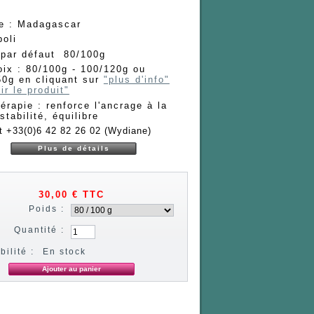
ne : Madagascar
poli
 par défaut 80/100g
ix : 80/100g - 100/120g ou
50g en cliquant sur
"plus d'info"
ir le produit"
hérapie : renforce l'ancrage à la
 stabilité, équilibre
t +33(0)6 42 82 26 02 (Wydiane)
Plus de détails
30,00 €
TTC
Poids :
Quantité :
bilité :
En stock