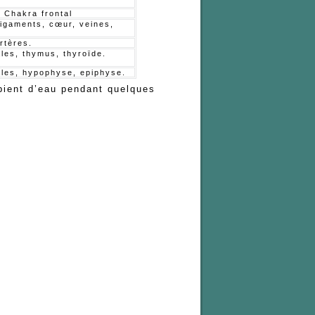
 Chakra frontal
ligaments, cœur, veines,
rtères.
les, thymus, thyroïde.
les, hypophyse, epiphyse.
pient d’eau pendant quelques