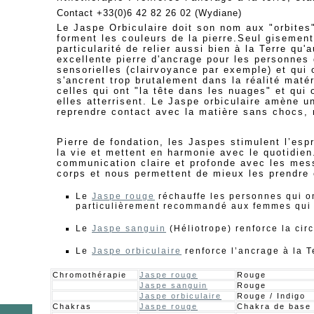
Contact +33(0)6 42 82 26 02 (Wydiane)
Le Jaspe Orbiculaire doit son nom aux "orbites
forment les couleurs de la pierre.Seul gisement
particularité de relier aussi bien à la Terre qu'a
excellente pierre d'ancrage pour les personnes 
sensorielles (clairvoyance par exemple) et qui o
s'ancrent trop brutalement dans la réalité maté
celles qui ont "la tête dans les nuages" et qui 
elles atterrisent. Le Jaspe orbiculaire amène 
reprendre contact avec la matière sans chocs, 
Pierre de fondation, les Jaspes stimulent l’espri
la vie et mettent en harmonie avec le quotidien
communication claire et profonde avec les mes
corps et nous permettent de mieux les prendre
Le
Jaspe rouge
réchauffe les personnes qui ont
particulièrement recommandé aux femmes qui
Le
Jaspe sanguin
(Héliotrope) renforce la cir
Le
Jaspe orbiculaire
renforce l’ancrage à la T
Chromothérapie
Jaspe rouge
Rouge
Jaspe sanguin
Rouge
Jaspe orbiculaire
Rouge / Indigo
Chakras
Jaspe rouge
Chakra de base