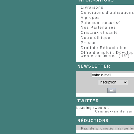
INFORMATIONS
Livraisons
Conditions d'utilisation
A propos
Paiement sécurisé
Nos Partenaires
Cristaux et santé
Notre éthique
Presse
Droit de Rétractation
Offre d'emploi : Dévelo
web e-commerce (H/F)
NEWSLETTER
TWITTER
Loading tweets...
Cristaux-sante sur 
RÉDUCTIONS
Pas de promotion actuell