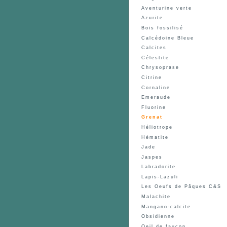
Aventurine verte
Azurite
Bois fossilisé
Calcédoine Bleue
Calcites
Célestite
Chrysoprase
Citrine
Cornaline
Emeraude
Fluorine
Grenat
Héliotrope
Hématite
Jade
Jaspes
Labradorite
Lapis-Lazuli
Les Oeufs de Pâques C&S
Malachite
Mangano-calcite
Obsidienne
Oeil de faucon