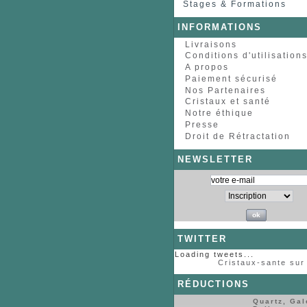
Stages & Formations
INFORMATIONS
Livraisons
Conditions d'utilisation
A propos
Paiement sécurisé
Nos Partenaires
Cristaux et santé
Notre éthique
Presse
Droit de Rétractation
NEWSLETTER
TWITTER
Loading tweets...
Cristaux-sante sur 
RÉDUCTIONS
Quartz, Gal