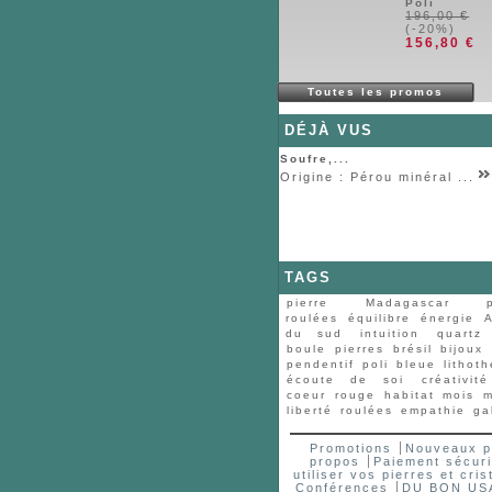
Poli
196,00 €
(-20%)
156,80 €
Toutes les promos
DÉJÀ VUS
Soufre,...
Origine : Pérou minéral ...
TAGS
pierre
Madagascar
roulées
équilibre
énergie
A
du sud
intuition
quartz
boule
pierres
brésil
bijoux
pendentif
poli
bleue
lithot
écoute de soi
créativité
coeur
rouge
habitat
mois
m
liberté
roulées
empathie
ga
Promotions
Nouveaux p
propos
Paiement sécur
utiliser vos pierres et cri
Conférences
DU BON US