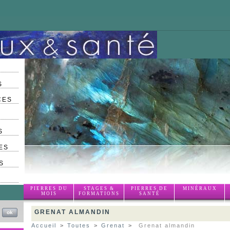
S
CES
S
ES
S
PIERRES DU
STAGES &
PIERRES DE
MINÉRAUX
MOIS
FORMATIONS
SANTÉ
GRENAT ALMANDIN
Accueil
>
Toutes
>
Grenat
>
Grenat almandin