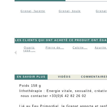
Grenat, facette
Grenat, boule
Grenat
LES CLIENTS QUI ONT ACHETÉ CE PRODUIT ONT ÉG
Quartz
Pierre de...
Calcite...
Azurite
rose,...
EN SAVOIR PLUS
VIDÉOS
COMMENTAIRES
Poids 158 g
lithothérapie : Energie vitale, sexualité, créati
nous contacter +33(0)6 42 82 26 02
Lié au Feu Primordial, le Grenat apporte et ren