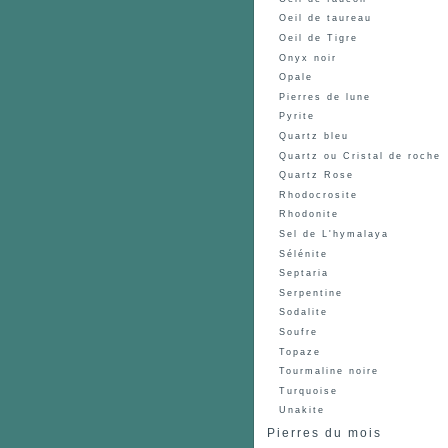
Oeil de taureau
Oeil de Tigre
Onyx noir
Opale
Pierres de lune
Pyrite
Quartz bleu
Quartz ou Cristal de roche
Quartz Rose
Rhodocrosite
Rhodonite
Sel de L'hymalaya
Sélénite
Septaria
Serpentine
Sodalite
Soufre
Topaze
Tourmaline noire
Turquoise
Unakite
Pierres du mois