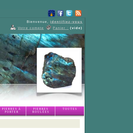
Bienvenue,
identifiez-vous
Votre compte
Panier :
(vide)
PIERRES À
PIERRES
TOUTES
PORTER
ROULÉES