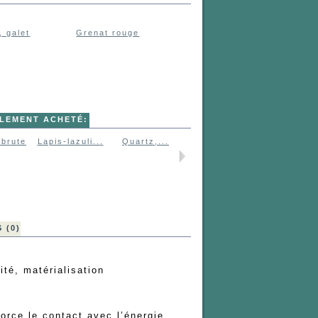
, galet
Grenat rouge
ALEMENT ACHETÉ:
 brute
Lapis-lazuli...
Quartz,...
Pierre de...
Jaspe
rouge,...
 (0)
vité, matérialisation
force le contact avec l’énergie