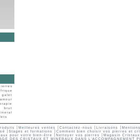
pierres
frique
galet
amour
herapie
brut
ineral
lets
roduits
Meilleures ventes
Contactez-nous
Livraisons
Mentions
isé
Stages et formations
Comment bien choisir vos pierres et cri
staux pour votre bien-être
Nettoyer vos pierres
Magasin Cristaux
AGE DES CRISTAUX ET MINERAUX DANS L'ACCOMPAGNEMENT 