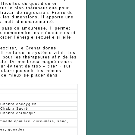
difficultés du quotidien en
sur le plan thérapeutique pour
travail de régression. Pierre de
e les dimensions. Il apporte une
 multi dimensionnalité.
a passion amoureuse. Il permet
ieux comprendre les mécanismes et
orcer l’énergie sexuelle si elle
exciter, le Grenat donne
. Il renforce le système vital. Les
pour les thérapeutes afin de les
itale. De nombreux magnétiseurs
eur évitent de trop « tirer » sur
ssulaire possède les mêmes
 de mieux se placer dans
 Chakra coccygien
 Chakra Sacré
 Chakra cardiaque
moelle épinière, dure-mère, sang,
les, gonades