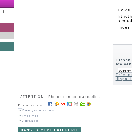
Poids
NTÉ
lithot
sexual
nous 
Disponi
été ve
Prévene
disponi
ATTENTION : Photos non contractuelles
Partager sur :
Envoyer à un ami
Imprimer
Agrandir
DANS LA MÊME CATÉGORIE