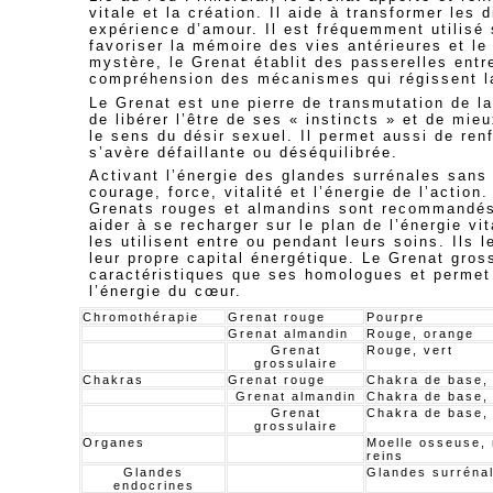
vitale et la création. Il aide à transformer les 
expérience d’amour. Il
est fréquemment utilisé 
favoriser la mémoire des vies antérieures et le 
mystère, le Grenat établit des passerelles entr
compréhension des mécanismes qui régissent la
Le Grenat est une pierre de transmutation de l
de libérer l’être de ses « instincts » et de m
le sens du désir sexuel. Il permet aussi de renf
s’avère défaillante ou déséquilibrée.
Activant l’énergie des glandes surrénales sans 
courage, force, vitalité et l’énergie de l’action
Grenats rouges et almandins sont recommandés 
aider à se recharger sur le plan de l’énergie v
les utilisent entre ou pendant leurs soins. Ils l
leur propre capital énergétique. Le Grenat gro
caractéristiques que ses homologues et permet
l’énergie du cœur.
Chromothérapie
Grenat rouge
Pourpre
Grenat almandin
Rouge, orange
Grenat
Rouge, vert
grossulaire
Chakras
Grenat rouge
Chakra de base,
Grenat almandin
Chakra de base,
Grenat
Chakra de base,
grossulaire
Organes
Moelle osseuse, 
reins
Glandes
Glandes surréna
endocrines