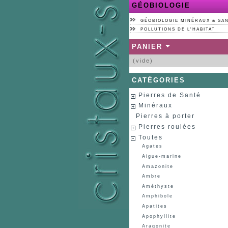
GÉOBIOLOGIE
GÉOBIOLOGIE MINÉRAUX & SA
POLLUTIONS DE L'HABITAT
PANIER
(vide)
CATÉGORIES
Pierres de Santé
Minéraux
Pierres à porter
Pierres roulées
Toutes
Agates
Aigue-marine
Amazonite
Ambre
Améthyste
Amphibole
Apatites
Apophyllite
Aragonite