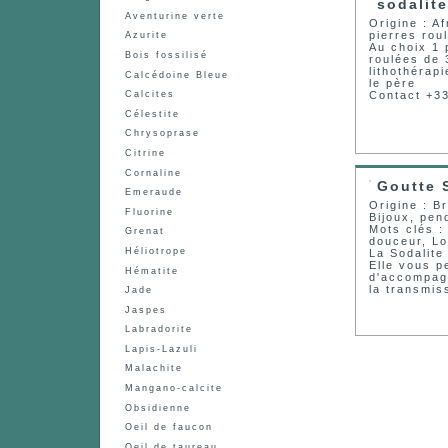
sodalite
Aventurine verte
Origine : A
pierres rou
Azurite
Au choix 1 
Bois fossilisé
roulées de 
lithothérap
Calcédoine Bleue
le père
Contact +3
Calcites
Célestite
Chrysoprase
Citrine
Cornaline
Goutte 
Emeraude
Origine : Br
Fluorine
Bijoux, pen
Mots clés : 
Grenat
douceur, Lo
Héliotrope
La Sodalite
Elle vous p
Hématite
d'accompagn
la transmis
Jade
Jaspes
Labradorite
Lapis-Lazuli
Malachite
Mangano-calcite
Obsidienne
Oeil de faucon
Oeil de taureau