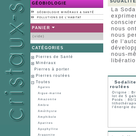
SODALIT
GÉOBIOLOGIE
La Sodal
GÉOBIOLOGIE MINÉRAUX & SANTÉ
exprimer
POLLUTIONS DE L'HABITAT
conscie
PANIER
nous ont
nous per
(vide)
de l’aut
développ
CATÉGORIES
nous-mêm
Pierres de Santé
libérati
Minéraux
Pierres à porter
Pierres roulées
Toutes
Sodalite
roulées
Agates
Origine : Br
Aigue-marine
lot de 5 gal
Amazonite
Poids : 80/
lithothérap
Ambre
l'énergie d
Améthyste
Amphibole
Apatites
Apophyllite
Aragonite