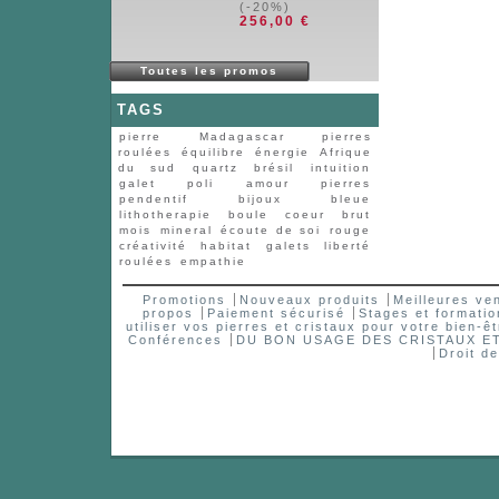
(-20%)
256,00 €
Toutes les promos
TAGS
pierre
Madagascar
pierres
roulées
équilibre
énergie
Afrique
du sud
quartz
brésil
intuition
galet
poli
amour
pierres
pendentif
bijoux
bleue
lithotherapie
boule
coeur
brut
mois
mineral
écoute de soi
rouge
créativité
habitat
galets
liberté
roulées
empathie
Promotions
Nouveaux produits
Meilleures ve
propos
Paiement sécurisé
Stages et formatio
utiliser vos pierres et cristaux pour votre bien-êt
Conférences
DU BON USAGE DES CRISTAUX 
Droit d