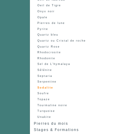
Oeil de Tigre
Onyx noir
Opale
Pierres de lune
Pyrite
Quartz bleu
Quartz ou Cristal de roche
Quartz Rose
Rhodocrosite
Rhodonite
Sel de L'hymalaya
Sélénite
Septaria
Serpentine
Sodalite
Soufre
Topaze
Tourmaline noire
Turquoise
Unakite
Pierres du mois
Stages & Formations