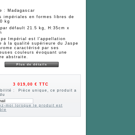
ne : Madagascar
 impériales en formes libres de
50 kg
par défault 21.5 kg, H:35cm x
m
pe Impérial est l'appellation
 à la qualité supérieure du Jaspe
hrome caractérisé par ses
euses couleurs évoquant une
re abstraite.
Plus de détails
3 019,00 €
TTC
bilité :
Pièce unique, ce produit a
ndu
z-moi lorsque le produit est
ble