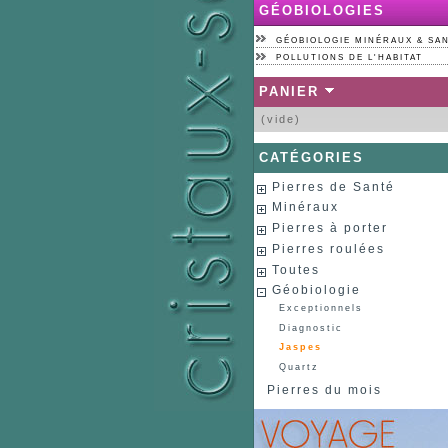
GÉOBIOLOGIES
GÉOBIOLOGIE MINÉRAUX & SA
POLLUTIONS DE L'HABITAT
PANIER
(vide)
CATÉGORIES
Pierres de Santé
Minéraux
Pierres à porter
Pierres roulées
Toutes
Géobiologie
Exceptionnels
Diagnostic
Jaspes
Quartz
Pierres du mois