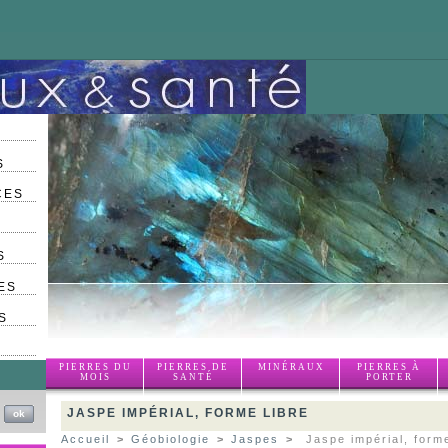
S
CES
S
ES
S
PIERRES DU
PIERRES DE
MINÉRAUX
PIERRES À
MOIS
SANTÉ
PORTER
JASPE IMPÉRIAL, FORME LIBRE
Accueil
>
Géobiologie
>
Jaspes
>
Jaspe impérial, forme