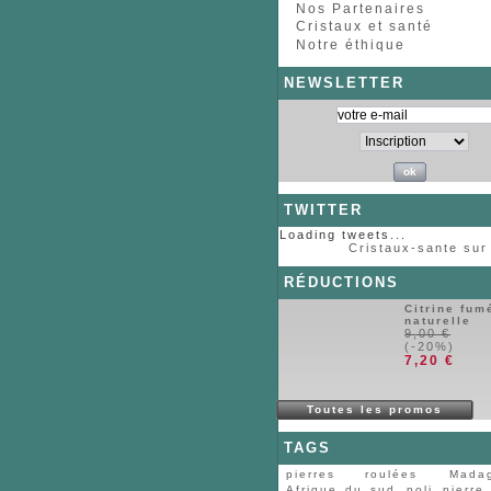
Nos Partenaires
Cristaux et santé
Notre éthique
NEWSLETTER
TWITTER
Loading tweets...
Cristaux-sante sur 
RÉDUCTIONS
Citrine fum
naturelle
9,00 €
(-20%)
7,20 €
Toutes les promos
TAGS
pierres roulées
Mada
Afrique du sud
poli
pierre