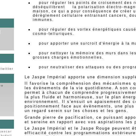
pour réguler les points de croisement des r
déséquilibrent la polarisation électro-magn
maison, ce qui a pour conséquence de créer u
dérèglement cellulaire entrainant cancers, do
immunes.
pour réguler des vortex énergétiques causé
cosmo-telluriques.
pour apporter une surcroit d'énergie à la ma
pour nettoyer la mémoire des murs dans les
grosses charges émotionnelles.
pour neutraliser des attaques ou des progra
twitter
Le Jaspe Impérial apporte une dimension supplé
Il favorise la compréhension des mécanismes q
ée
les évènements de la vie quotidienne. A son con
permet à chacun de comprendre progressivemen
la plus fluide et harmonieuse, sur le plan énerg
environnement. Il s'ensuit un apaisement des co
positionnement face aux évènements, une plus g
un regard serein sur les choses et les gens.
Grande pierre de pacification, ce puissant appo
et sereine en rapport avec vos aspirations les 
Le Jaspe Impérial et le Jaspe Rouge peuvent ê
gascar
efficacité contre les programmations extérieure
brésil