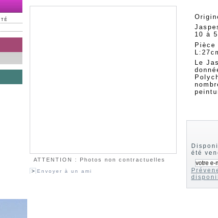
Origi
NTÉ
Jaspes
10 à 
Pièce 
L:27c
Le Jas
donnée
Polyc
nombr
peintu
Disponi
été ve
ATTENTION : Photos non contractuelles
Prévene
Envoyer à un ami
disponi