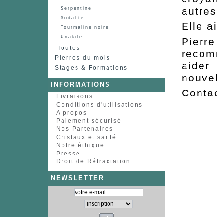
autres
Serpentine
Sodalite
Elle a
Tourmaline noire
Unakite
Pierr
Toutes
recom
Pierres du mois
aider
Stages & Formations
nouvel
INFORMATIONS
Conta
Livraisons
Conditions d'utilisations
A propos
Paiement sécurisé
Nos Partenaires
Cristaux et santé
Notre éthique
Presse
Droit de Rétractation
NEWSLETTER