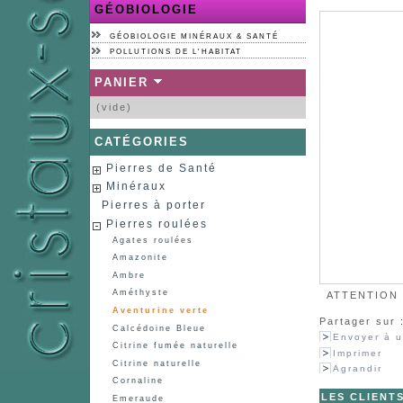
GÉOBIOLOGIE
GÉOBIOLOGIE MINÉRAUX & SANTÉ
POLLUTIONS DE L'HABITAT
PANIER
(vide)
CATÉGORIES
Pierres de Santé
Minéraux
Pierres à porter
Pierres roulées
Agates roulées
Amazonite
Ambre
Améthyste
ATTENTION :
Aventurine verte
Partager sur 
Calcédoine Bleue
Envoyer à u
Citrine fumée naturelle
Imprimer
Citrine naturelle
Agrandir
Cornaline
LES CLIENT
Emeraude