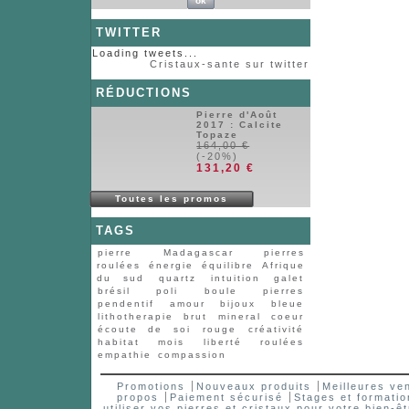
TWITTER
Loading tweets...
Cristaux-sante sur twitter
RÉDUCTIONS
Pierre d'Août
2017 : Calcite
Topaze
164,00 €
(-20%)
131,20 €
Toutes les promos
TAGS
pierre
Madagascar
pierres
roulées
énergie
équilibre
Afrique
du sud
quartz
intuition
galet
brésil
poli
boule
pierres
pendentif
amour
bijoux
bleue
lithotherapie
brut
mineral
coeur
écoute de soi
rouge
créativité
habitat
mois
liberté
roulées
empathie
compassion
Promotions
Nouveaux produits
Meilleures ve
propos
Paiement sécurisé
Stages et formatio
utiliser vos pierres et cristaux pour votre bien-êt