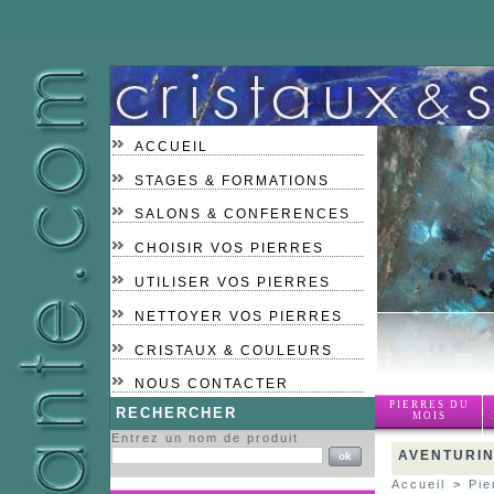
ACCUEIL
STAGES & FORMATIONS
SALONS & CONFERENCES
CHOISIR VOS PIERRES
UTILISER VOS PIERRES
NETTOYER VOS PIERRES
CRISTAUX & COULEURS
NOUS CONTACTER
PIERRES DU
RECHERCHER
MOIS
Entrez un nom de produit
AVENTURIN
Accueil
>
Pie