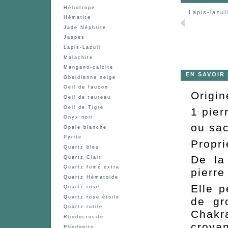
Héliotrope
Lapis-lazuli
Hématite
Jade Néphrite
Jaspes
Lapis-Lazuli
Malachite
Mangano-calcite
EN SAVOIR
Obsidienne neige
Oeil de faucon
Origin
Oeil de taureau
Oeil de Tigre
1 pier
Onyx noir
ou sac
Opale blanche
Pyrite
Propri
Quartz bleu
De la
Quartz Clair
Quartz fumé extra
pierre
Quartz Hématoide
Elle 
Quartz rose
Quartz rose étoile
de gr
Quartz rutile
Chakr
Rhodocrosite
croya
Rhodonite