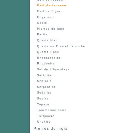
Oeil de taureau
Oeil de Tigre
Onyx noir
Opale
Pierres de lune
Pyrite
Quartz bleu
Quartz ou Cristal de roche
Quartz Rose
Rhodocrosite
Rhodonite
Sel de L'hymalaya
Sélénite
Septaria
Serpentine
Sodalite
Soufre
Topaze
Tourmaline noire
Turquoise
Unakite
Pierres du mois