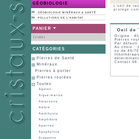
GÉOBIOLOGIE
L'oeil de ta
protège cont
GÉOBIOLOGIE MINÉRAUX & SANTÉ
POLLUTIONS DE L'HABITAT
PANIER
Oeil de 
Origine : A
(vide)
Pierres rou
Par défault
Au choix : 
CATÉGORIES
ou de 45/70
lithothérapi
Pierres de Santé
déterminati
Contact 06
Minéraux
Pierres à porter
Pierres roulées
Toutes
Agates
Aigue-marine
Amazonite
Ambre
Améthyste
Amphibole
Apatites
Apophyllite
Aragonite