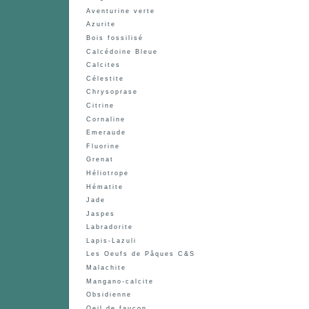
Aventurine verte
Azurite
Bois fossilisé
Calcédoine Bleue
Calcites
Célestite
Chrysoprase
Citrine
Cornaline
Emeraude
Fluorine
Grenat
Héliotrope
Hématite
Jade
Jaspes
Labradorite
Lapis-Lazuli
Les Oeufs de Pâques C&S
Malachite
Mangano-calcite
Obsidienne
Oeil de faucon