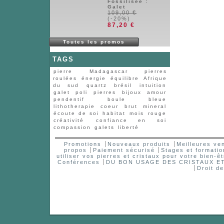
Fossilisée :
Galet
109,00 €
(-20%)
87,20 €
Toutes les promos
TAGS
pierre
Madagascar
pierres
roulées
énergie
équilibre
Afrique
du sud
quartz
brésil
intuition
galet
poli
pierres
bijoux
amour
pendentif
boule
bleue
lithotherapie
coeur
brut
mineral
écoute de soi
habitat
mois
rouge
créativité
confiance en soi
compassion
galets
liberté
Promotions
Nouveaux produits
Meilleures ve
propos
Paiement sécurisé
Stages et formatio
utiliser vos pierres et cristaux pour votre bien-êt
Conférences
DU BON USAGE DES CRISTAUX 
Droit d