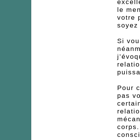
excell
le men
votre 
soyez
Si vou
néanm
j’évoq
relati
puissa
Pour c
pas vo
certai
relati
mécani
corps.
consci