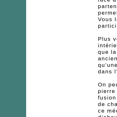
parten
perme
Vous l
partic
Plus v
intéri
que l
ancien
qu’une
dans l
On peu
pierre
fusion
de cha
ce méc