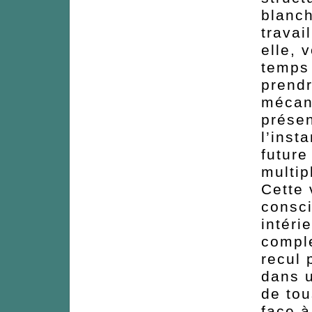
blanch
travai
elle, 
temps 
prendr
mécan
présen
l’inst
future
multip
Cette 
consci
intéri
compl
recul 
dans 
de to
face à