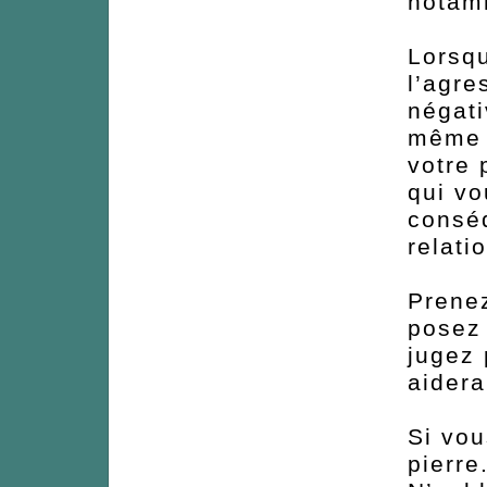
notamm
Lorsqu
l’agre
négati
même e
votre 
qui vo
consé
relati
Prenez
posez 
jugez 
aidera
Si vou
pierre