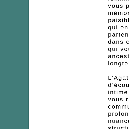
vous p
mémori
paisib
qui en
parten
dans c
qui v
ancest
longt
L’Aga
d’écou
intime
vous r
commu
profon
nuance
struct