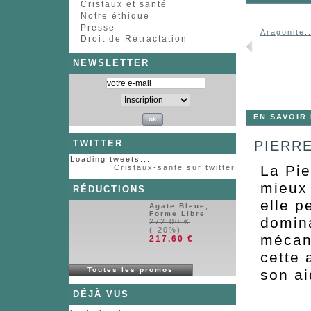
Cristaux et santé
Notre éthique
Presse
Apatite...
Apatite...
Apatite...
Aragonite..
Droit de Rétractation
NEWSLETTER
de...
EN SAVOIR
PIERRE
TWITTER
Loading tweets...
La Pie
Cristaux-sante sur twitter
mieux 
RÉDUCTIONS
elle p
Agate Bleue,
Forme Libre
domina
272,00 €
(-20%)
mécani
217,60 €
cette 
Toutes les promos
son ai
DÉJÀ VUS