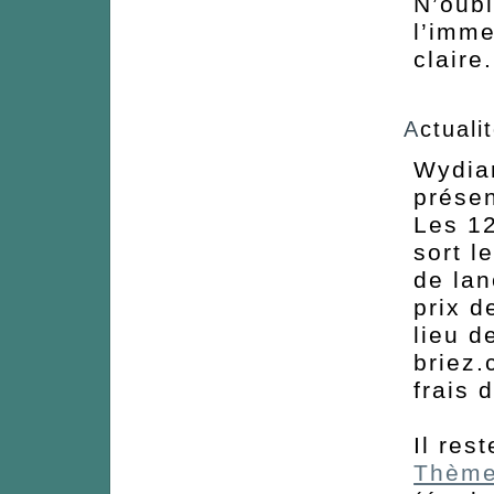
N’oubl
l’imm
claire
A
ctuali
Wydia
présen
Les 12
sort l
de lan
prix d
lieu d
briez.
frais 
Il res
Thème