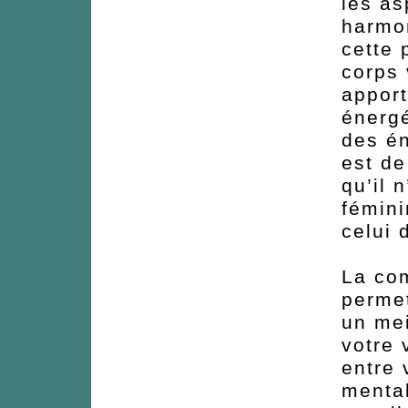
les as
harmon
cette 
corps
apport
énergé
des én
est de
qu’il 
fémini
celui 
La com
permet
un mei
votre 
entre 
mental