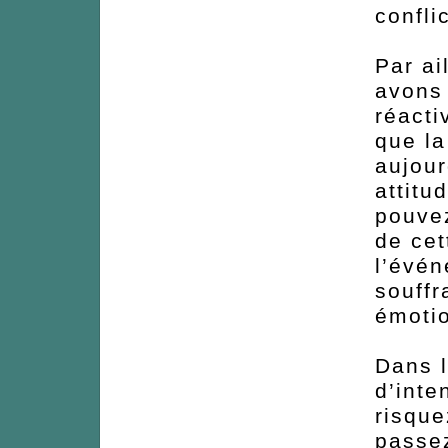
confli
Par ai
avons
réacti
que la
aujour
attitu
pouvez
de cet
l’évén
souffr
émoti
Dans l
d’inte
risqu
passez