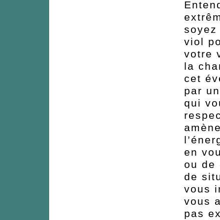
Enten
extrêm
soyez 
viol p
votre 
la cha
cet év
par un
qui v
respec
amène 
l’éner
en vou
ou de 
de sit
vous i
vous a
pas ex