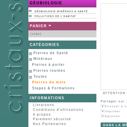
GÉOBIOLOGIE
GÉOBIOLOGIE MINÉRAUX & SANTÉ
POLLUTIONS DE L'HABITAT
PANIER
(vide)
CATÉGORIES
Pierres de Santé
Minéraux
Pierres à porter
Pierres roulées
Toutes
Pierres du mois
Stages & Formations
ATTENTION :
INFORMATIONS
Partager sur 
Livraisons
Envoyer à u
Conditions d'utilisations
Imprimer
A propos
Agrandir
Paiement sécurisé
Nos Partenaires
DANS LA M