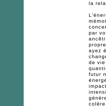
la rel
L’éner
mémoi
concer
par vo
ancêt
propre
ayez é
change
de vie
quanti
futur 
énergé
impac
intens
génèr
colère