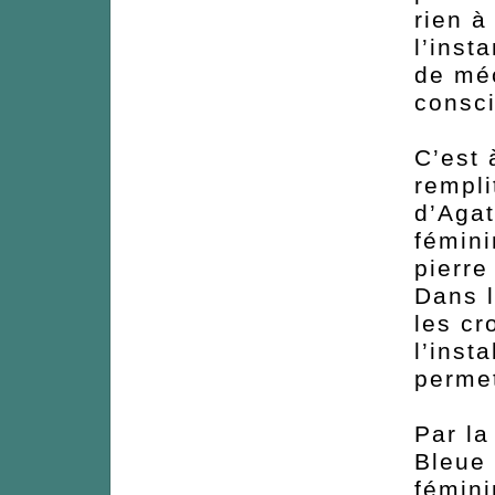
rien à
l’inst
de mé
consci
C’est 
rempli
d’Agat
fémini
pierre
Dans l
les cr
l’insta
permet
Par la
Bleue 
fémini