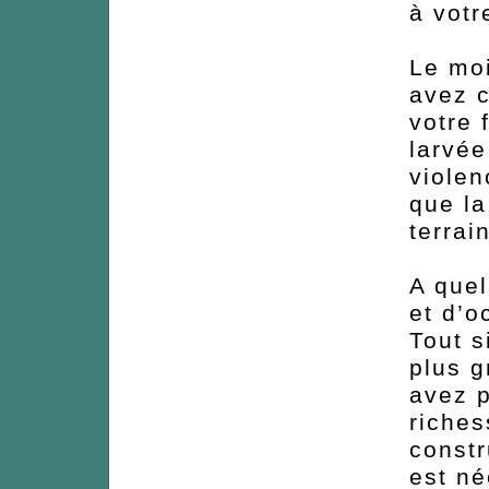
à votr
Le moi
avez 
votre 
larvé
violen
que la
terrai
A quel
et d’o
Tout s
plus g
avez p
riches
constr
est né