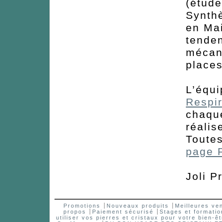
(étud
Synth
en Mai
tenden
mécani
places
L’équi
Respi
chaque
réalis
Toutes
page 
Joli P
Promotions
Nouveaux produits
Meilleures ve
propos
Paiement sécurisé
Stages et formatio
utiliser vos pierres et cristaux pour votre bien-êt