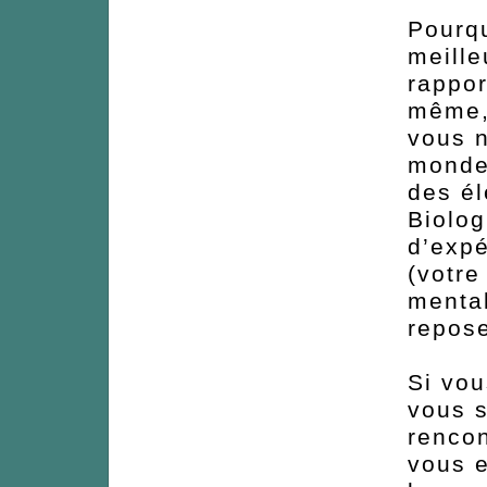
Pourqu
meille
rappor
même, 
vous n
monde 
des é
Biolog
d’expé
(votre
mental
repose
Si vou
vous s
rencon
vous e