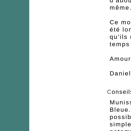
d’abou
même
Ce moi
été lo
qu’ils
temps 
Amour
Danie
C
onseil
Muniss
Bleue.
possib
simple