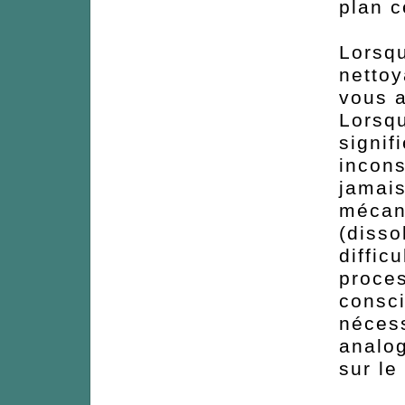
plan c
Lorsqu
nettoy
vous a
Lorsqu
signif
incons
jamais
mécan
(disso
diffic
proces
consci
nécess
analog
sur le