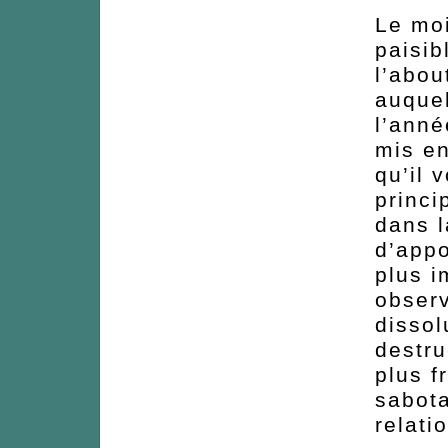
Le moi
paisib
l’abou
auquel
l’anné
mis en
qu’il 
princi
dans l
d’appo
plus i
observ
dissol
destru
plus 
sabota
relati