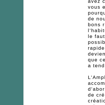
avez c
vous e
pourqu
de nou
bons r
l’habi
le fau
possib
rapide
devien
que ce
a tend
L’Amph
accomp
d’abor
de cré
créati