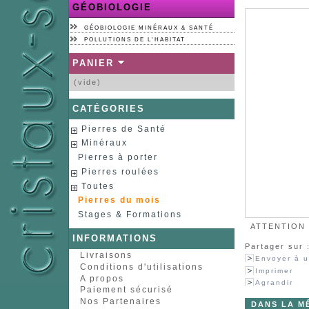
GÉOBIOLOGIE
GÉOBIOLOGIE MINÉRAUX & SANTÉ
POLLUTIONS DE L'HABITAT
PANIER
(vide)
CATÉGORIES
Pierres de Santé
Minéraux
Pierres à porter
Pierres roulées
Toutes
Pierres du mois
Stages & Formations
ATTENTION :
INFORMATIONS
Partager sur 
Livraisons
Envoyer à u
Conditions d'utilisations
Imprimer
A propos
Agrandir
Paiement sécurisé
Nos Partenaires
DANS LA M