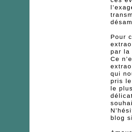
l’exa
transm
désam
Pour c
extrao
par la
Ce n’e
extrao
qui no
pris l
le plu
délica
souhai
N’hési
blog s