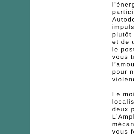
l’éner
partic
Autode
impul
plutôt
et de 
le pos
vous t
l’amou
pour n
violen
Le moi
locali
deux p
L’Amp
mécani
vous f