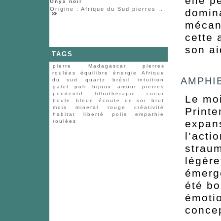
elle p
Onyx noir
Origine : Afrique du Sud pierres ...
domina
mécani
cette 
son ai
TAGS
pierre
Madagascar
pierres
roulées
équilibre
énergie
Afrique
AMPHIB
du sud
quartz
brésil
intuition
galet
poli
bijoux
amour
pierres
pendentif
lithotherapie
coeur
Le moi
boule
bleue
écoute de soi
brut
mois
mineral
rouge
créativité
Printe
habitat
liberté
polis
empathie
expans
roulées
l’acti
straum
légère
émerge
été bo
émoti
conce