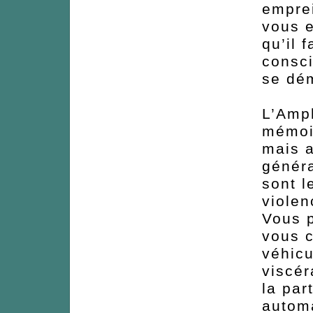
emprei
vous 
qu’il 
consci
se dém
L’Amph
mémoir
mais a
généra
sont l
violen
Vous p
vous c
véhicu
viscé
la par
automa