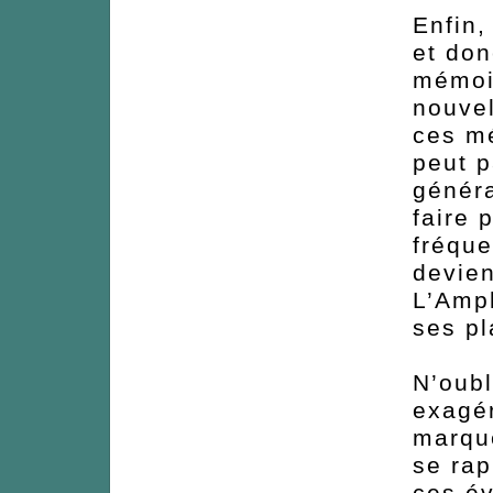
Enfin,
et don
mémoir
nouvel
ces mé
peut p
généra
faire 
fréqu
devien
L’Amph
ses pl
N’oubl
exagé
marque
se ra
ces é