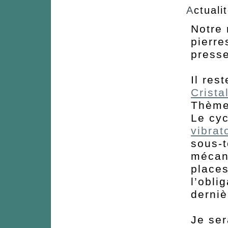
A
ctuali
Notre 
pierre
presse
Il res
Crista
Thème
Le cyc
vibrat
sous-t
mécani
places
l’obli
derniè
Je ser