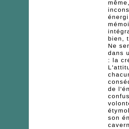
même,
incons
énergi
mémoir
intégr
bien, 
Ne ser
dans u
: la c
L'atti
chacun
conséq
de l'é
confu
volont
étymol
son é
cavern