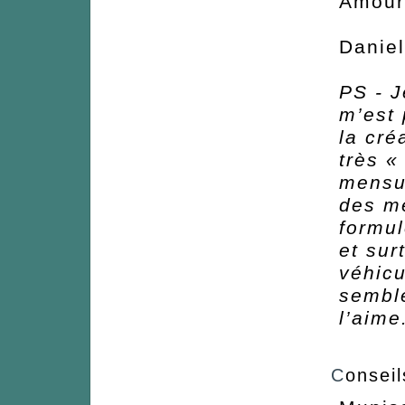
Amour
Danie
PS - J
m’est 
la cré
très «
mensu
des m
formu
et sur
véhicu
semble
l’aime
C
onseil