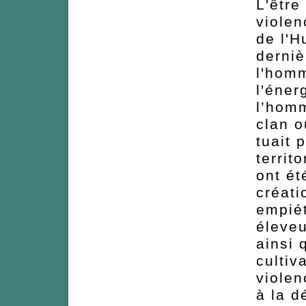
L'être
violen
de l'H
derniè
l'homm
l'éner
l’homm
clan o
tuait 
territ
ont ét
créati
empiét
éleveu
ainsi 
cultiv
violen
à la d