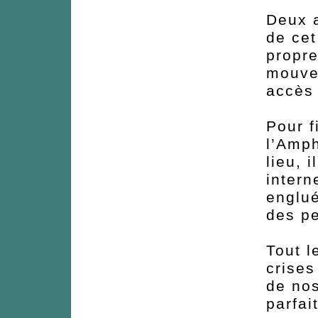
Deux a
de cet
propre
mouvem
accès 
Pour f
l’Amph
lieu, 
intern
englué
des pe
Tout l
crises
de nos
parfai