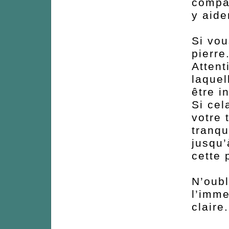
compas
y aid
Si vou
pierre
Attent
laquel
être i
Si cel
votre 
tranqu
jusqu’
cette 
N’oubl
l’imm
claire