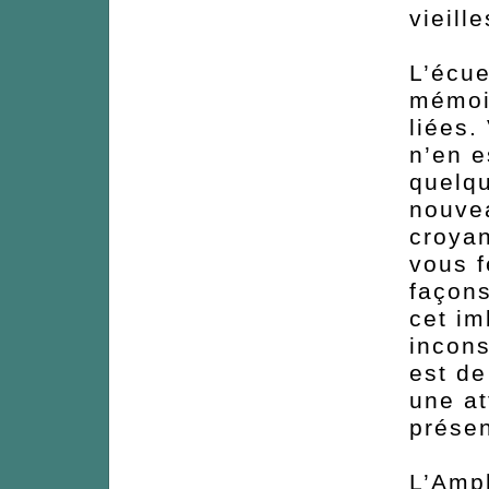
vieill
L’écue
mémoir
liées.
n’en e
quelq
nouvea
croyan
vous f
façons
cet im
incons
est de
une at
présen
L’Amph