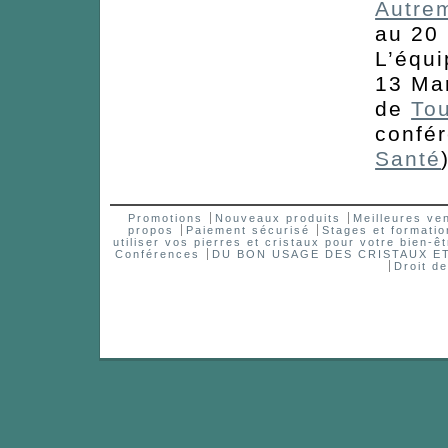
Autre
au 20 
L’équ
13 Ma
de
To
confé
Santé
Promotions
Nouveaux produits
Meilleures ve
propos
Paiement sécurisé
Stages et formatio
utiliser vos pierres et cristaux pour votre bien-êt
Conférences
DU BON USAGE DES CRISTAUX 
Droit d