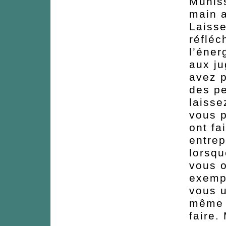
Munis
main a
Laisse
réfléc
l’éner
aux j
avez p
des pe
laisse
vous p
ont fa
entrep
lorsqu
vous o
exempl
vous 
même s
faire.