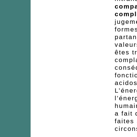
compa
compla
jugeme
formes
parta
valeur
êtes t
compla
conséq
foncti
acidos
L’éner
l’éner
humain
a fait
faites
circon