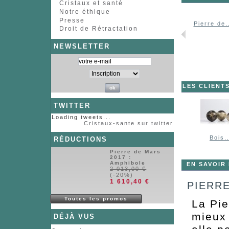
Cristaux et santé
Notre éthique
Presse
Pierre de.
Droit de Rétractation
NEWSLETTER
LES CLIENT
TWITTER
Loading tweets...
Cristaux-sante sur twitter
Bois..
RÉDUCTIONS
Pierre de Mars
2017 :
Amphibole
EN SAVOIR
2 013,00 €
(-20%)
1 610,40 €
PIERR
Toutes les promos
La Pie
mieux 
DÉJÀ VUS