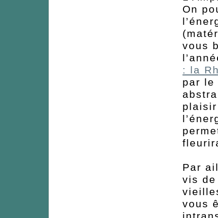
On pou
l’éner
(matér
vous b
l’anné
: la R
par le
abstra
plaisi
l’éner
permet
fleuri
Par ai
vis d
vieill
vous ê
intran