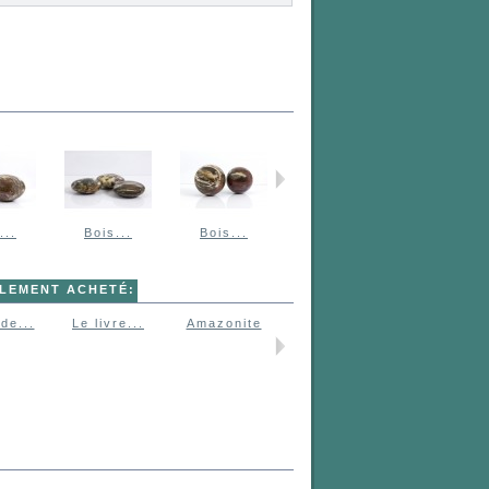
...
Bois...
Bois...
ALEMENT ACHETÉ:
de...
Le livre...
Amazonite