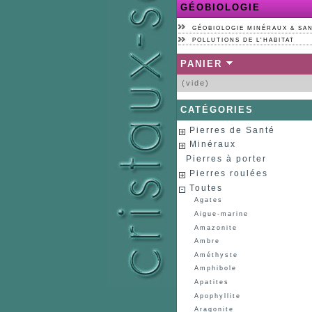
GÉOBIOLOGIE
GÉOBIOLOGIE MINÉRAUX & SA
POLLUTIONS DE L'HABITAT
PANIER
(vide)
CATÉGORIES
Pierres de Santé
Minéraux
Pierres à porter
Pierres roulées
Toutes
Agates
Aigue-marine
Amazonite
Ambre
Améthyste
Amphibole
Apatites
Apophyllite
Aragonite