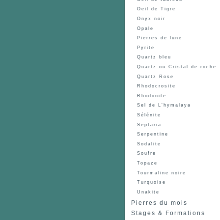
Oeil de Tigre
Onyx noir
Opale
Pierres de lune
Pyrite
Quartz bleu
Quartz ou Cristal de roche
Quartz Rose
Rhodocrosite
Rhodonite
Sel de L'hymalaya
Sélénite
Septaria
Serpentine
Sodalite
Soufre
Topaze
Tourmaline noire
Turquoise
Unakite
Pierres du mois
Stages & Formations