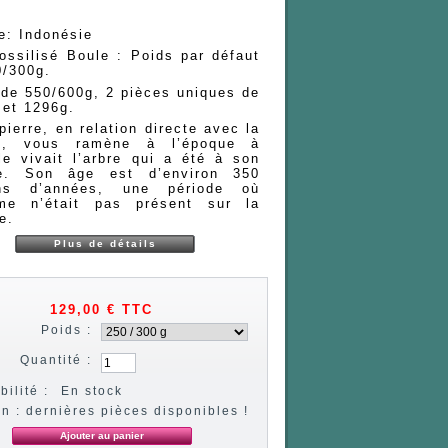
e: Indonésie
ossilisé Boule : Poids par défaut
0/300g.
 de 550/600g, 2 pièces uniques de
 et 1296g.
pierre, en relation directe avec la
re, vous ramène à l’époque à
le vivait l’arbre qui a été à son
ne. Son âge est d’environ 350
ons d’années, une période où
me n’était pas présent sur la
e.
Plus de détails
129,00 €
TTC
Poids :
Quantité :
bilité :
En stock
on : dernières pièces disponibles !