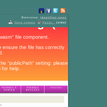
Bienvenue,
identifiez-vous
Votre compte
Panier :
(vide)
PIERRES À
PIERRES
TOUTES
PORTER
ROULÉES
le