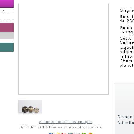
Origin
NTÉ
Bois f
de 25
Poids
1218g
Cette 
Natu
laquel
origi
milli
l’Hom
planèt
Disponi
Afficher toutes les images
Attenti
ATTENTION : Photos non contractuelles