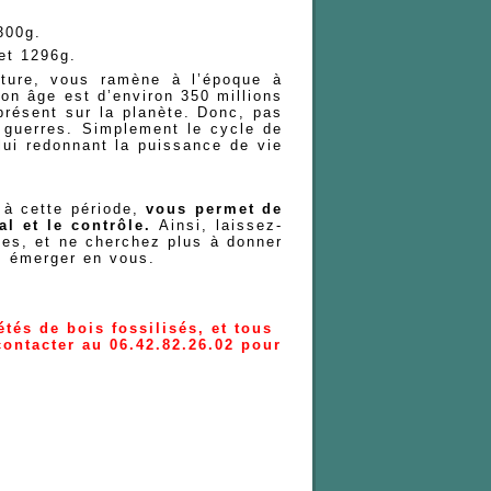
300g.
et 1296g.
ature, vous ramène à l’époque à
 Son âge est d’environ 350 millions
présent sur la planète. Donc, pas
e guerres. Simplement le cycle de
lui redonnant la puissance de vie
, à cette période,
vous permet de
al et le contrôle.
Ainsi, laissez-
es, et ne cherchez plus à donner
ez émerger en vous.
étés de bois fossilisés, et tous
ontacter au 06.42.82.26.02 pour