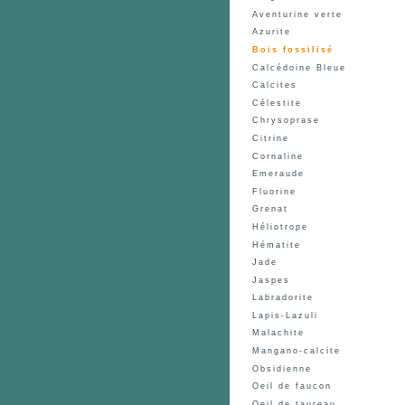
Aventurine verte
Azurite
Bois fossilisé
Calcédoine Bleue
Calcites
Célestite
Chrysoprase
Citrine
Cornaline
Emeraude
Fluorine
Grenat
Héliotrope
Hématite
Jade
Jaspes
Labradorite
Lapis-Lazuli
Malachite
Mangano-calcite
Obsidienne
Oeil de faucon
Oeil de taureau