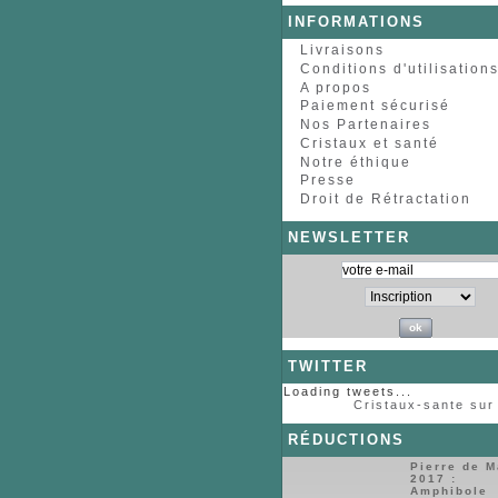
INFORMATIONS
Livraisons
Conditions d'utilisation
A propos
Paiement sécurisé
Nos Partenaires
Cristaux et santé
Notre éthique
Presse
Droit de Rétractation
NEWSLETTER
TWITTER
Loading tweets...
Cristaux-sante sur 
RÉDUCTIONS
Pierre de M
2017 :
Amphibole