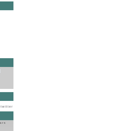
s
twitter
ars