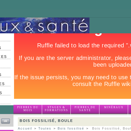
S
CES
S
ES
S
PIERRES DU
STAGES &
PIERRES DE
MINÉRAUX
MOIS
FORMATIONS
SANTÉ
BOIS FOSSILISÉ, BOULE
Accueil
>
Toutes
>
Bois fossilisé
>
Bois Fossilisé, Bou