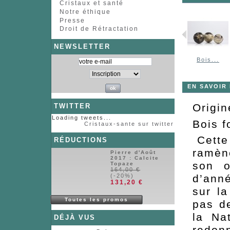
Cristaux et santé
Notre éthique
Presse
Droit de Rétractation
NEWSLETTER
Bois...
EN SAVOIR
Origi
TWITTER
Loading tweets...
Bois f
Cristaux-sante sur twitter
Cette 
RÉDUCTIONS
ramène
Pierre d'Août
2017 : Calcite
son o
Topaze
164,00 €
(-20%)
d’anné
131,20 €
sur la
Toutes les promos
pas d
la Na
DÉJÀ VUS