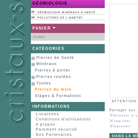
GÉOBIOLOGIE
GÉOBIOLOGIE MINÉRAUX & SANTÉ
POLLUTIONS DE L'HABITAT
PANIER
(vide)
CATÉGORIES
Pierres de Santé
Minéraux
Pierres à porter
Pierres roulées
Toutes
Pierres du mois
Stages & Formations
ATTENTION :
INFORMATIONS
Partager sur 
Livraisons
Envoyer à u
Conditions d'utilisations
Imprimer
A propos
Agrandir
Paiement sécurisé
Nos Partenaires
DANS LA M