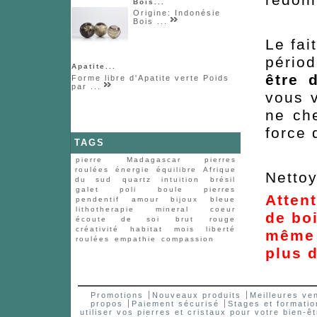
redonn
Bois...
Origine: Indonésie
Bois ...
Le fai
pério
Apatite...
être 
Forme libre d'Apatite verte Poids
par ...
vous 
ne che
force
TAGS
pierre
Madagascar
pierres
roulées
énergie
équilibre
Afrique
Nettoy
du sud
quartz
intuition
brésil
galet
poli
boule
pierres
Attent
pendentif
amour
bijoux
bleue
lithotherapie
mineral
coeur
de boi
écoute de soi
brut
rouge
créativité
habitat
mois
liberté
même 
roulées
empathie
compassion
plus d
Promotions
Nouveaux produits
Meilleures ve
propos
Paiement sécurisé
Stages et formatio
utiliser vos pierres et cristaux pour votre bien-êt