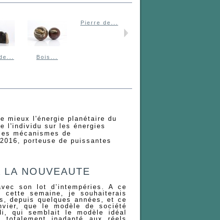
Pierre de...
Pierre de...
Pierre de..
de...
Bois...
le mieux l'énergie planétaire du
e l'individu sur les énergies
r les mécanismes de
e 2016, porteuse de puissantes
A LA NOUVEAUTE
vec son lot d’intempéries. A ce
e cette semaine, je souhaiterais
us, depuis quelques années, et ce
nvier, que le modèle de société
i, qui semblait le modèle idéal
i totalement inadapté aux réels