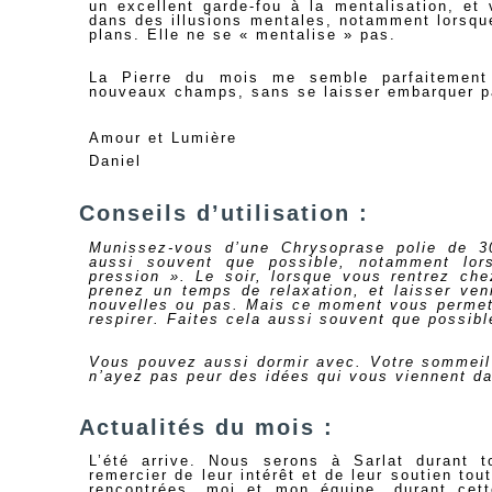
un excellent garde-fou à la mentalisation, et
dans des illusions mentales, notamment lorsqu
plans. Elle ne se « mentalise » pas.
La Pierre du mois me semble parfaitement
nouveaux champs, sans se laisser embarquer pa
Amour et Lumière
Daniel
Conseils d’utilisation :
Munissez-vous d’une Chrysoprase polie de 3
aussi souvent que possible, notamment lo
pression ». Le soir, lorsque vous rentrez ch
prenez un temps de relaxation, et laisser ven
nouvelles ou pas. Mais ce moment vous permet
respirer. Faites cela aussi souvent que possibl
Vous pouvez aussi dormir avec. Votre sommeil 
n’ayez pas peur des idées qui vous viennent da
Actualités du mois :
L’été arrive. Nous serons à Sarlat durant t
remercier de leur intérêt et de leur soutien t
rencontrées, moi et mon équipe, durant cet