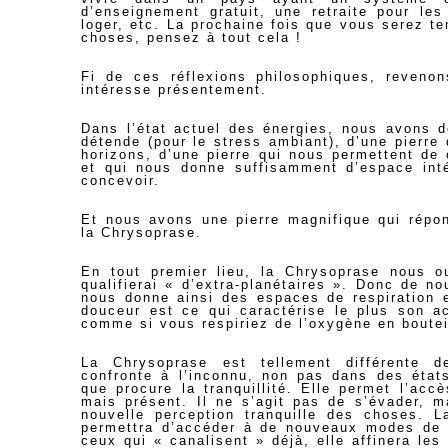
d’enseignement gratuit, une retraite pour les
loger, etc. La prochaine fois que vous serez te
choses, pensez à tout cela !
Fi de ces réflexions philosophiques, reveno
intéresse présentement.
Dans l’état actuel des énergies, nous avons d
détende (pour le stress ambiant), d’une pierr
horizons, d’une pierre qui nous permettent de
et qui nous donne suffisamment d’espace inté
concevoir.
Et nous avons une pierre magnifique qui répon
la Chrysoprase.
En tout premier lieu, la Chrysoprase nous o
qualifierai « d’extra-planétaires ». Donc de no
nous donne ainsi des espaces de respiration et
douceur est ce qui caractérise le plus son ac
comme si vous respiriez de l’oxygène en boutei
La Chrysoprase est tellement différente d
confronte à l’inconnu, non pas dans des états
que procure la tranquillité. Elle permet l’acc
mais présent. Il ne s’agit pas de s’évader, m
nouvelle perception tranquille des choses. L
permettra d’accéder à de nouveaux modes de c
ceux qui « canalisent » déjà, elle affinera les