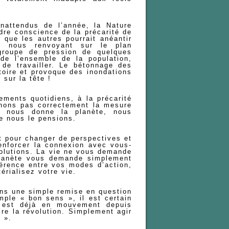
nattendus de l’année, la Nature
ndre conscience de la précarité de
e que les autres pourrait anéantir
e, nous renvoyant sur le plan
 groupe de pression de quelques
de l’ensemble de la population,
de travailler. Le bétonnage des
ritoire et provoque des inondations
 sur la tête !
ements quotidiens, à la précarité
enons pas correctement la mesure
e nous donne la planète, nous
ue nous le pensions.
 pour changer de perspectives et
renforcer la connexion avec vous-
solutions. La vie ne vous demande
planète vous demande simplement
hérence entre vos modes d’action,
rialisez votre vie.
ans une simple remise en question
ple « bon sens », il est certain
Il est déjà en mouvement depuis
ire la révolution. Simplement agir
 ».