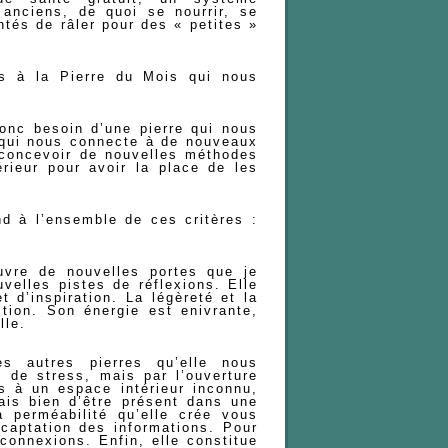
 anciens, de quoi se nourrir, se
ntés de râler pour des « petites »
ns à la Pierre du Mois qui nous
onc besoin d’une pierre qui nous
e qui nous connecte à de nouveaux
 concevoir de nouvelles méthodes
rieur pour avoir la place de les
d à l’ensemble de ces critères :
uvre de nouvelles portes que je
uvelles pistes de réflexions. Elle
 d’inspiration. La légèreté et la
tion. Son énergie est enivrante,
lle.
es autres pierres qu’elle nous
 de stress, mais par l’ouverture
ès à un espace intérieur inconnu,
ais bien d’être présent dans une
a perméabilité qu’elle crée vous
aptation des informations. Pour
 connexions. Enfin, elle constitue