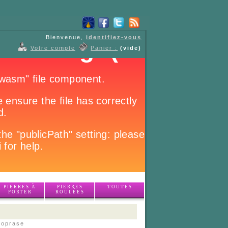
Bienvenue,
identifiez-vous
Votre compte
Panier :
(vide)
PIERRES À
PIERRES
TOUTES
PORTER
ROULÉES
soprase