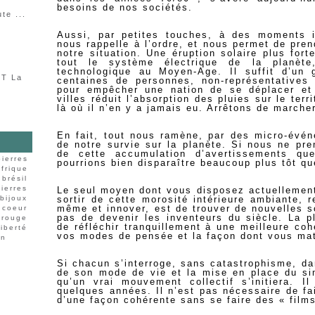
besoins de nos sociétés.
te ...
Aussi, par petites touches, à des moments i
nous rappelle à l’ordre, et nous permet de pre
notre situation. Une éruption solaire plus fort
tout le système électrique de la planèt
technologique au Moyen-Age. Il suffit d’un
T La
centaines de personnes, non-représentatives 
pour empêcher une nation de se déplacer et 
villes réduit l’absorption des pluies sur le ter
là où il n’en y a jamais eu. Arrêtons de marcher
En fait, tout nous ramène, par des micro-évén
de notre survie sur la planète. Si nous ne pr
de cette accumulation d’avertissements qu
pierres
pourrions bien disparaître beaucoup plus tôt q
frique
brésil
pierres
Le seul moyen dont vous disposez actuellement
bijoux
sortir de cette morosité intérieure ambiante, 
même et innover, est de trouver de nouvelles 
coeur
pas de devenir les inventeurs du siècle. La 
rouge
de réfléchir tranquillement à une meilleure co
liberté
vos modes de pensée et la façon dont vous maté
on
Si chacun s’interroge, sans catastrophisme, d
de son mode de vie et la mise en place du sim
qu’un vrai mouvement collectif s’initiera. 
quelques années. Il n’est pas nécessaire de fa
d’une façon cohérente sans se faire des « films