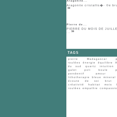
Aragonite...
Aragonite cristallis�- ©e bru
Pierre de...
PIERRE DU MOIS DE JUILLE
...
TAGS
pierre
Madagascar
roulées
énergie
équilibre
A
du sud
quartz
intuition
galet
poli
boule
pendentif
amour
lithotherapie
bleue
mineral
écoute de soi
brut
créativité
habitat
mois
roulées
empathie
compassi