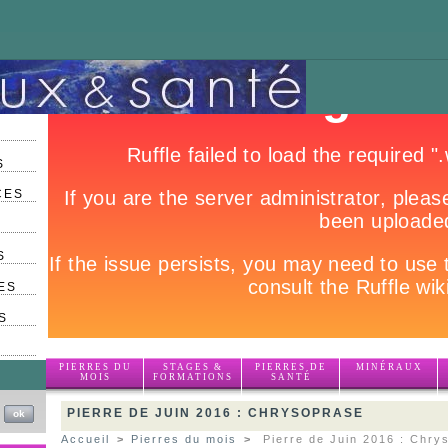
S
CES
S
ES
S
PIERRES DU
STAGES &
PIERRES DE
MINÉRAUX
MOIS
FORMATIONS
SANTÉ
PIERRE DE JUIN 2016 : CHRYSOPRASE
Accueil
>
Pierres du mois
>
Pierre de Juin 2016 : Chry