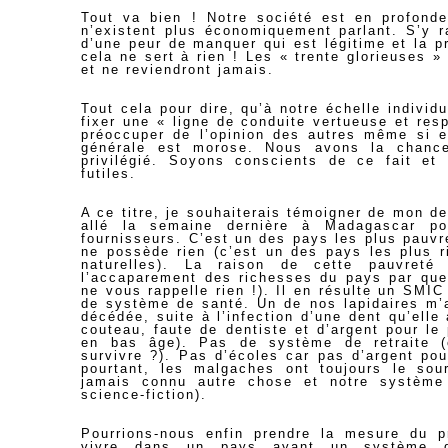
Tout va bien ! Notre société est en profond
n’existent plus économiquement parlant. S’y r
d’une peur de manquer qui est légitime et la p
cela ne sert à rien ! Les « trente glorieuses »
et ne reviendront jamais.
Tout cela pour dire, qu’à notre échelle individ
fixer une « ligne de conduite vertueuse et res
préoccuper de l’opinion des autres même si e
générale est morose. Nous avons la chance
privilégié. Soyons conscients de ce fait e
futiles.
A ce titre, je souhaiterais témoigner de mon de
allé la semaine dernière à Madagascar po
fournisseurs. C’est un des pays les plus pauv
ne possède rien (c’est un des pays les plus r
naturelles). La raison de cette pauvreté e
l’accaparement des richesses du pays par quel
ne vous rappelle rien !). Il en résulte un SMI
de système de santé. Un de nos lapidaires m’a
décédée, suite à l’infection d’une dent qu’elle
couteau, faute de dentiste et d’argent pour le 
en bas âge). Pas de système de retraite (
survivre ?). Pas d’écoles car pas d’argent pou
pourtant, les malgaches ont toujours le sour
jamais connu autre chose et notre système
science-fiction).
Pourrions-nous enfin prendre la mesure du 
vivre dans un pays ayant un système d