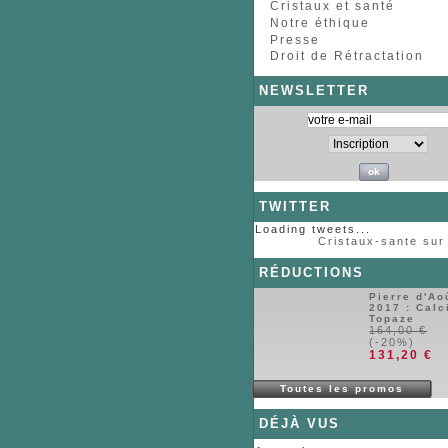
Cristaux et santé
Notre éthique
Presse
Apatite...
Apatite...
Aragonite...
Tour
Droit de Rétractation
NEWSLETTER
Bois...
TWITTER
Loading tweets...
Cristaux-sante sur 
RÉDUCTIONS
Pierre d'Ao
2017 : Calc
Topaze
164,00 €
(-20%)
131,20 €
Toutes les promos
DÉJÀ VUS