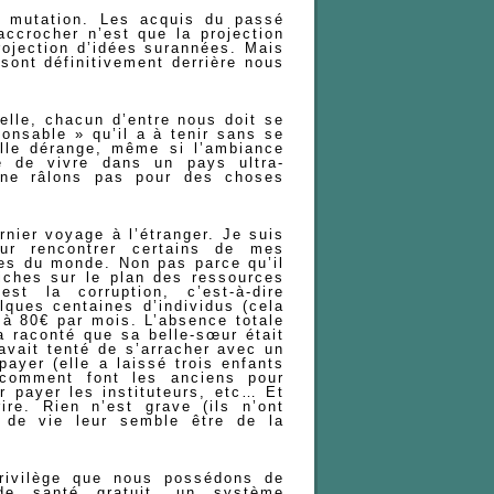
e mutation. Les acquis du passé
accrocher n’est que la projection
rojection d’idées surannées. Mais
 sont définitivement derrière nous
uelle, chacun d’entre nous doit se
ponsable » qu’il a à tenir sans se
lle dérange, même si l’ambiance
 de vivre dans un pays ultra-
t ne râlons pas pour des choses
rnier voyage à l’étranger. Je suis
ur rencontrer certains de mes
res du monde. Non pas parce qu’il
iches sur le plan des ressources
st la corruption, c’est-à-dire
ques centaines d’individus (cela
C à 80€ par mois. L’absence totale
 raconté que sa belle-sœur était
 avait tenté de s’arracher avec un
payer (elle a laissé trois enfants
comment font les anciens pour
r payer les instituteurs, etc… Et
ire. Rien n’est grave (ils n’ont
 de vie leur semble être de la
privilège que nous possédons de
e santé gratuit, un système