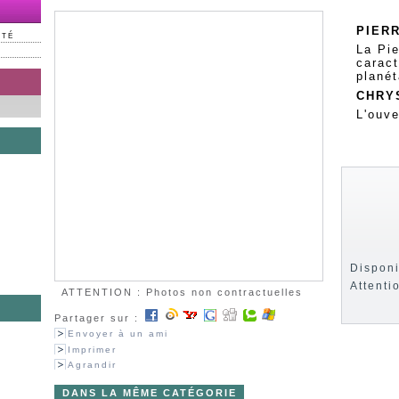
PIERR
NTÉ
La Pie
caract
planét
CHRY
L'ouve
Disponi
Attenti
ATTENTION : Photos non contractuelles
Partager sur :
Envoyer à un ami
s
Imprimer
Agrandir
DANS LA MÊME CATÉGORIE