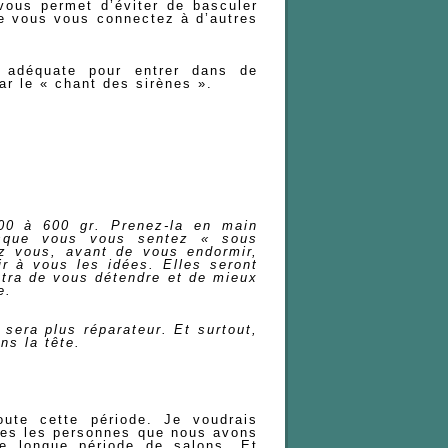
 vous permet d’éviter de basculer
e vous vous connectez à d’autres
 adéquate pour entrer dans de
r le « chant des sirènes ».
00 à 600 gr. Prenez-la en main
rsque vous vous sentez « sous
ez vous, avant de vous endormir,
ir à vous les idées. Elles seront
tra de vous détendre et de mieux
e.
sera plus réparateur. Et surtout,
ns la tête.
oute cette période. Je voudrais
outes les personnes que nous avons
te longue période de salons. Et