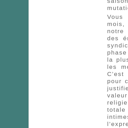
saiso
mutati
Vous 
mois,
notre 
des é
syndi
phase
la plu
les m
C’est
pour 
justi
valeur
relig
total
intim
l’exp