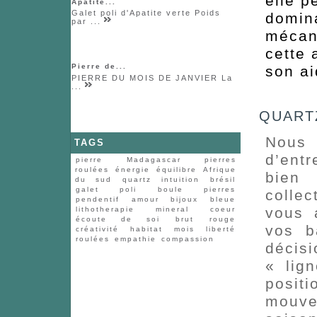
elle p
Apatite...
Galet poli d'Apatite verte Poids
domina
par ...
mécani
cette 
Pierre de...
son ai
PIERRE DU MOIS DE JANVIER La
...
QUARTZ 
Nous 
TAGS
d’entr
pierre
Madagascar
pierres
roulées
énergie
équilibre
Afrique
bien
du sud
quartz
intuition
brésil
galet
poli
boule
pierres
collec
pendentif
amour
bijoux
bleue
vous 
lithotherapie
mineral
coeur
écoute de soi
brut
rouge
vos b
créativité
habitat
mois
liberté
roulées
empathie
compassion
décis
« lig
positi
mouve