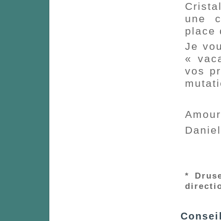
Crista
une c
place 
Je vou
« vac
vos pr
mutati
Amour
Danie
* Drus
directi
Conseil