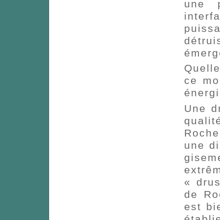
une p
inter
puiss
détru
émerg
Quelle
ce mou
énergi
Une d
quali
Roche 
une di
gisem
extrê
« drus
de Ro
est bi
établ