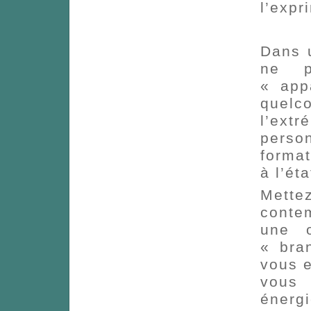
l’expr
Dans u
ne p
« app
quel
l’extr
perso
format
à l’éta
Mette
conte
une o
« bra
vous 
vous 
énergi