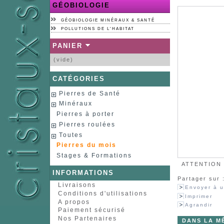
GÉOBIOLOGIE
GÉOBIOLOGIE MINÉRAUX & SANTÉ
POLLUTIONS DE L'HABITAT
PANIER
(vide)
CATÉGORIES
Pierres de Santé
Minéraux
Pierres à porter
Pierres roulées
Toutes
Pierres du mois
Stages & Formations
ATTENTION :
INFORMATIONS
Partager sur 
Livraisons
Envoyer à u
Conditions d'utilisations
Imprimer
A propos
Agrandir
Paiement sécurisé
Nos Partenaires
DANS LA M