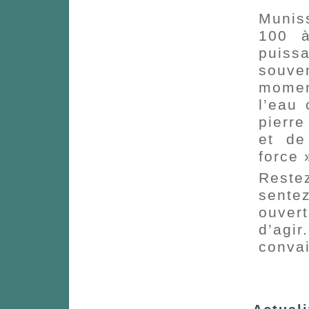
Munis
100 à
puiss
souve
momen
l’eau 
pierre
et de
force 
Reste
sente
ouvert
d’agi
convai