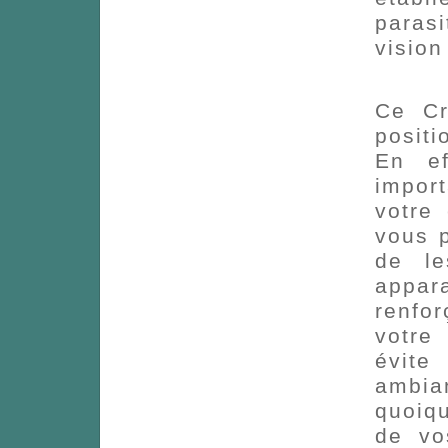
parasi
visio
Ce Cr
positi
En ef
impor
votre
vous p
de le
appar
renfo
votre
évite
ambia
quoiq
de vo