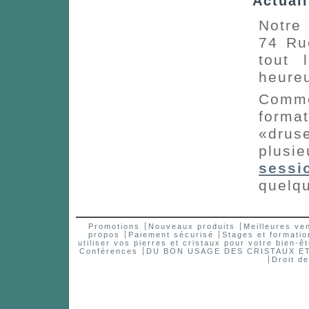
Actuali
Notre
74 Ru
tout 
heureu
Comme
forma
«drus
plusi
sessi
quelq
Promotions
Nouveaux produits
Meilleures ve
propos
Paiement sécurisé
Stages et formatio
utiliser vos pierres et cristaux pour votre bien-êt
Conférences
DU BON USAGE DES CRISTAUX 
Droit d