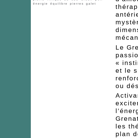
énergie
équilibre
pierres
galet
thérap
antéri
mystèr
dimen
mécani
Le Gre
passio
« inst
et le 
renfor
ou dés
Activa
excite
l’éner
Grena
les th
plan d