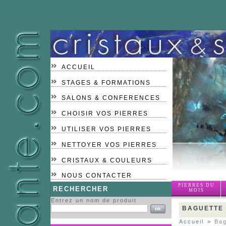
ACCUEIL
STAGES & FORMATIONS
SALONS & CONFERENCES
CHOISIR VOS PIERRES
UTILISER VOS PIERRES
NETTOYER VOS PIERRES
CRISTAUX & COULEURS
NOUS CONTACTER
PIERRES DU
RECHERCHER
MOIS
Entrez un nom de produit
BAGUETTE
Accueil
>
Bag