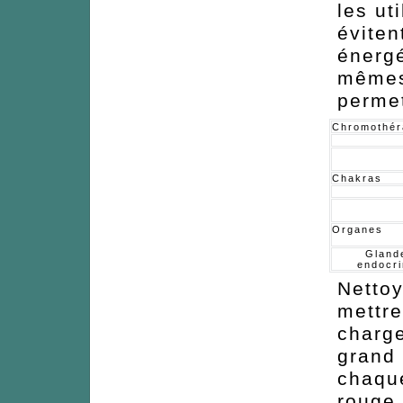
les ut
éviten
énergé
mêmes
permet
Chromothér
Chakras
Organes
Gland
endocr
Nettoy
mettre
charge
grand 
chaque
rouge