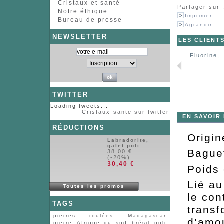
Cristaux et santé
Partager sur 
Notre éthique
Imprimer
Bureau de presse
Agrandir
NEWSLETTER
LES CLIENT
Fluorine,.
TWITTER
Loading tweets...
Cristaux-sante sur twitter
EN SAVOIR
RÉDUCTIONS
Origin
Labradorite,
galet poli
Bague
38,00 €
(-20%)
30,40 €
Poids 
Lié au
Toutes les promos
le con
TAGS
transf
pierres roulées
Madagascar
d’amou
pierre
Afrique du sud
brésil
poli