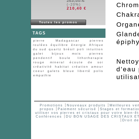
263,00 €
Chr
(-20%)
210,40 €
Cha
Toutes les promos
Or
Glan
TAGS
épiph
pierre
Madagascar
pierres
roulées
équilibre
énergie
Afrique
du sud
quartz
brésil
poli
intuition
galet
bijoux
mois
pierres
pendentif
boule
lithotherapie
Nettoy
rouge
mineral
écoute de soi
créativité
habitat
création
amour
d’eau
coeur
galets
bleue
liberté
polis
utilisa
empathie
Promotions
Nouveaux produits
Meilleures ve
propos
Paiement sécurisé
Stages et formatio
utiliser vos pierres et cristaux pour votre bien-êt
Conférences
DU BON USAGE DES CRISTAUX 
Droit d