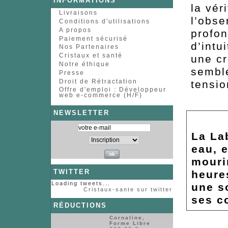
INFORMATIONS
la vér
Livraisons
l’obse
Conditions d'utilisations
A propos
profon
Paiement sécurisé
d’intu
Nos Partenaires
Cristaux et santé
une cr
Notre éthique
semble
Presse
Droit de Rétractation
tensio
Offre d'emploi : Développeur
web e-commerce (H/F)
NEWSLETTER
La La
eau, e
mourir
TWITTER
heure
Loading tweets...
une s
Cristaux-sante sur twitter
ses c
RÉDUCTIONS
Cornaline,
Forme Libre