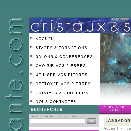
ACCUEIL
STAGES & FORMATIONS
SALONS & CONFERENCES
CHOISIR VOS PIERRES
UTILISER VOS PIERRES
NETTOYER VOS PIERRES
CRISTAUX & COULEURS
NOUS CONTACTER
PIERRES DU
RECHERCHER
MOIS
Entrez un nom de produit
LABRADORI
Accueil
>
Tou