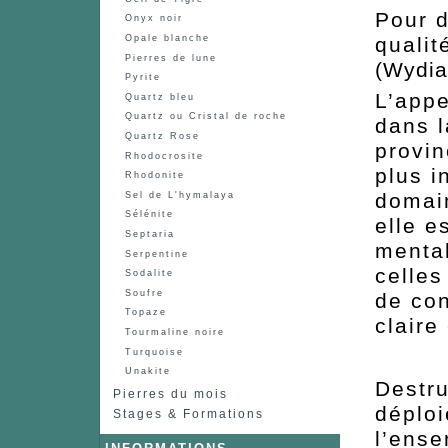
Pour d
Onyx noir
qualit
Opale blanche
Pierres de lune
(Wydia
Pyrite
L’appe
Quartz bleu
Quartz ou Cristal de roche
dans l
Quartz Rose
provin
Rhodocrosite
plus i
Rhodonite
domain
Sel de L'hymalaya
Sélénite
elle e
Septaria
mental
Serpentine
celles
Sodalite
Soufre
de con
Topaze
claire
Tourmaline noire
Turquoise
Unakite
Destru
Pierres du mois
déploi
Stages & Formations
l’ense