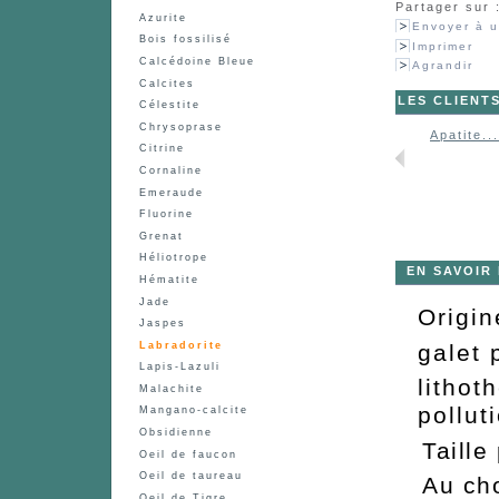
Partager sur 
Azurite
Envoyer à u
Bois fossilisé
Imprimer
Calcédoine Bleue
Agrandir
Calcites
LES CLIENT
Célestite
Chrysoprase
Apatite...
Citrine
Cornaline
Emeraude
Fluorine
Grenat
Héliotrope
EN SAVOIR
Hématite
Jade
Origi
Jaspes
Labradorite
galet 
Lapis-Lazuli
lithot
Malachite
pollut
Mangano-calcite
Obsidienne
Taille
Oeil de faucon
Oeil de taureau
Au cho
Oeil de Tigre