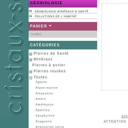
GÉOBIOLOGIE
GÉOBIOLOGIE MINÉRAUX & SANTÉ
POLLUTIONS DE L'HABITAT
PANIER
(vide)
CATÉGORIES
Pierres de Santé
Minéraux
Pierres à porter
Pierres roulées
Toutes
Agates
Aigue-marine
Amazonite
Ambre
Améthyste
Apatites
Apophyllite
Aff
ATTENTION :
Aragonite
Aventurine verte