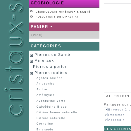
GÉOBIOLOGIE
GÉOBIOLOGIE MINÉRAUX & SANTÉ
POLLUTIONS DE L'HABITAT
PANIER
(vide)
CATÉGORIES
Pierres de Santé
Minéraux
Pierres à porter
Pierres roulées
Agates roulées
Amazonite
Ambre
Améthyste
ATTENTION :
Aventurine verte
Partager sur 
Calcédoine Bleue
Envoyer à u
Citrine fumée naturelle
Imprimer
Citrine naturelle
Agrandir
Cornaline
LES CLIENT
Emeraude