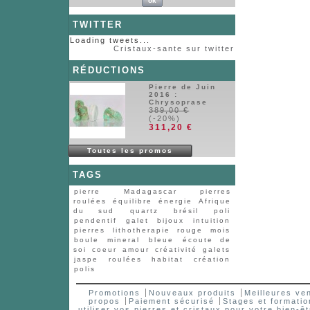
TWITTER
Loading tweets...
Cristaux-sante sur twitter
RÉDUCTIONS
Pierre de Juin
2016 :
Chrysoprase
389,00 €
(-20%)
311,20 €
Toutes les promos
TAGS
pierre
Madagascar
pierres
roulées
équilibre
énergie
Afrique
du sud
quartz
brésil
poli
pendentif
galet
bijoux
intuition
pierres
lithotherapie
rouge
mois
boule
mineral
bleue
écoute de
soi
coeur
amour
créativité
galets
jaspe
roulées
habitat
création
polis
Promotions
Nouveaux produits
Meilleures ve
propos
Paiement sécurisé
Stages et formatio
utiliser vos pierres et cristaux pour votre bien-êt