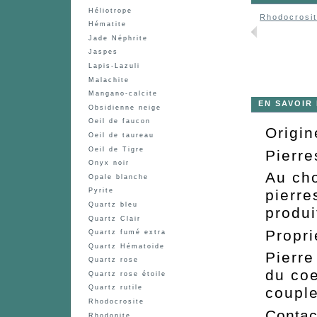
Héliotrope
Rhodocrosit
Hématite
Jade Néphrite
Jaspes
Lapis-Lazuli
Malachite
Mangano-calcite
EN SAVOIR
Obsidienne neige
Oeil de faucon
Origin
Oeil de taureau
Oeil de Tigre
Pierre
Onyx noir
Au cho
Opale blanche
Pyrite
pierre
Quartz bleu
produi
Quartz Clair
Propri
Quartz fumé extra
Quartz Hématoide
Pierre
Quartz rose
du coe
Quartz rose étoile
Quartz rutile
couple
Rhodocrosite
Contac
Rhodonite