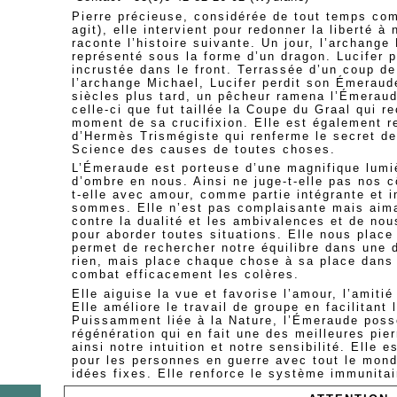
Pierre précieuse, considérée de tout temps co
agit), elle intervient pour redonner la liberté 
raconte l’histoire suivante. Un jour, l’archange
représenté sous la forme d’un dragon. Lucifer 
incrustée dans le front. Terrassée d’un coup d
l’archange Michael, Lucifer perdit son Émeraud
siècles plus tard, un pêcheur ramena l’Émeraud
celle-ci que fut taillée la Coupe du Graal qui re
moment de sa crucifixion. Elle est également r
d’Hermès Trismégiste qui renferme le secret de 
Science des causes de toutes choses.
L’Émeraude est porteuse d’une magnifique lumiè
d’ombre en nous. Ainsi ne juge-t-elle pas nos c
t-elle avec amour, comme partie intégrante et 
sommes. Elle n’est pas complaisante mais aima
contre la dualité et les ambivalences et de nou
pour aborder toutes situations. Elle nous plac
permet de rechercher notre équilibre dans une 
rien, mais place chaque chose à sa place dans u
combat efficacement les colères.
Elle aiguise la vue et favorise l’amour, l’amitié
Elle améliore le travail de groupe en facilitant
Puissamment liée à la Nature, l’Émeraude poss
régénération qui en fait une des meilleures pie
ainsi notre intuition et notre sensibilité. Elle
pour les personnes en guerre avec tout le mon
idées fixes. Elle renforce le système immunitai