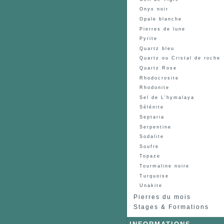
Onyx noir
Opale blanche
Pierres de lune
Pyrite
Quartz bleu
Quartz ou Cristal de roche
Quartz Rose
Rhodocrosite
Rhodonite
Sel de L'hymalaya
Sélénite
Septaria
Serpentine
Sodalite
Soufre
Topaze
Tourmaline noire
Turquoise
Unakite
Pierres du mois
Stages & Formations