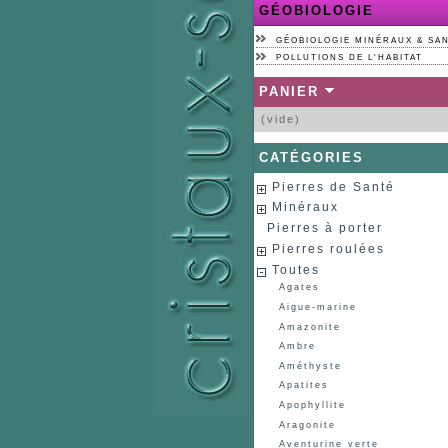
GÉOBIOLOGIE
GÉOBIOLOGIE MINÉRAUX & SA
POLLUTIONS DE L'HABITAT
PANIER
(vide)
CATÉGORIES
Pierres de Santé
Minéraux
Pierres à porter
Pierres roulées
Toutes
Agates
Aigue-marine
Amazonite
Ambre
Améthyste
Apatites
Apophyllite
Aragonite
Aventurine verte