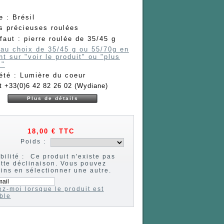
e : Brésil
s précieuses roulées
faut : pierre roulée de 35/45 g
 au choix de 35/45 g ou 55/70g en
nt sur "voir le produit" ou "plus
s"
été : Lumière du coeur
t +33(0)6 42 82 26 02 (Wydiane)
Plus de détails
18,00 €
TTC
Poids :
bilité :
Ce produit n'existe pas
tte déclinaison. Vous pouvez
ns en sélectionner une autre.
z-moi lorsque le produit est
ble