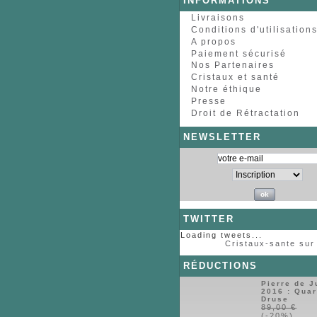
INFORMATIONS
Livraisons
Conditions d'utilisation
A propos
Paiement sécurisé
Nos Partenaires
Cristaux et santé
Notre éthique
Presse
Droit de Rétractation
NEWSLETTER
TWITTER
Loading tweets...
Cristaux-sante sur 
RÉDUCTIONS
Pierre de J
2016 : Quar
Druse
89,00 €
(-20%)