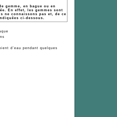
aude gemme, en bague ou en
ée. En effet, les gemmes sont
us ne connaissons pas et, de ce
 indiquées ci-dessous.
e
ue
s
pient d’eau pendant quelques