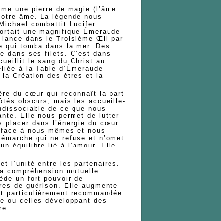
mme une pierre de magie (l’âme
à notre âme. La légende nous
 Michael combattit Lucifer
portait une magnifique Émeraude
e lance dans le Troisième Œil par
e qui tomba dans la mer. Des
e dans ses filets. C’est dans
cueillit le sang du Christ au
eliée à la Table d’Émeraude
la Création des êtres et la
re du cœur qui reconnaît la part
ôtés obscurs, mais les accueille-
indissociable de ce que nous
nte. Elle nous permet de lutter
s placer dans l’énergie du cœur
e face à nous-mêmes et nous
démarche qui ne refuse et n’omet
n équilibre lié à l’amour. Elle
 et l’unité entre les partenaires.
 la compréhension mutuelle.
ède un fort pouvoir de
rres de guérison. Elle augmente
 est particulièrement recommandée
de ou celles développant des
re.