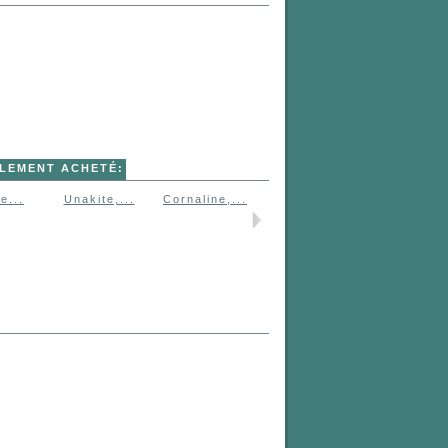
ALEMENT ACHETÉ:
e...
Unakite,...
Cornaline,...
Pierre de...
Améthyste.