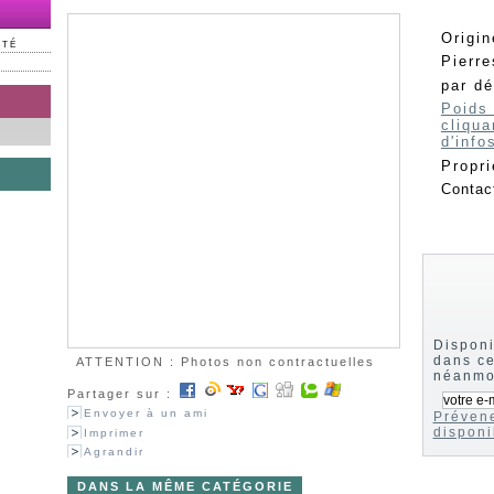
Origin
NTÉ
Pierre
par dé
Poids
cliqua
d'info
Propri
Contac
Disponi
dans ce
ATTENTION : Photos non contractuelles
néanmoi
Partager sur :
Envoyer à un ami
Prévene
disponi
Imprimer
Agrandir
DANS LA MÊME CATÉGORIE