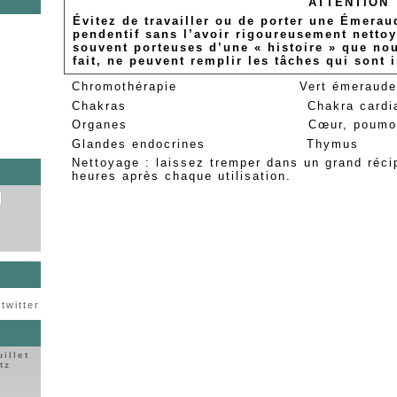
ATTENTION
Évitez de travailler ou de porter une Émer
pendentif sans l’avoir rigoureusement nettoy
s
souvent porteuses d’une « histoire » que no
fait, ne peuvent remplir les tâches qui sont
Chromothérapie Vert émeraud
Chakras Chakra cardiaq
Organes Cœur, poumon
Glandes endocrines Thymus
Nettoyage : laissez tremper dans un grand réci
heures après chaque utilisation.
twitter
uillet
tz