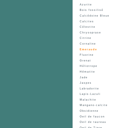
Azurite
Bois fossilisé
Calcédoine Bleue
Calcites
Célestite
Chrysoprase
Citrine
Cornaline
Emeraude
Fluorine
Grenat
Héliotrope
Hématite
Jade
Jaspes
Labradorite
Lapis-Lazuli
Malachite
Mangano-calcite
Obsidienne
Oeil de faucon
Oeil de taureau
Oeil de Tigre