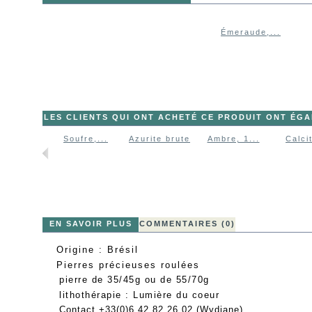
Émeraude,...
LES CLIENTS QUI ONT ACHETÉ CE PRODUIT ONT ÉG
Soufre,...
Azurite brute
Ambre, 1...
Calcit
EN SAVOIR PLUS
COMMENTAIRES (0)
Origine : Brésil
Pierres précieuses roulées
pierre de 35/45g ou de 55/70g
lithothérapie : Lumière du coeur
Contact +33(0)6 42 82 26 02 (Wydiane)