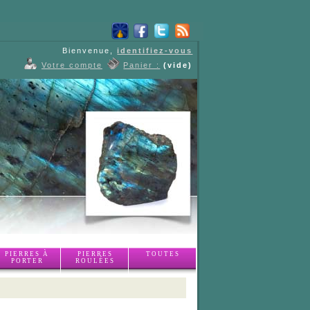
Bienvenue,
identifiez-vous
Votre compte
Panier :
(vide)
PIERRES À
PIERRES
TOUTES
PORTER
ROULÉES