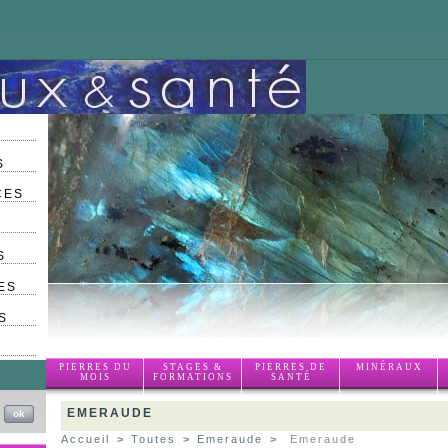
S
CES
S
ES
S
PIERRES DU
STAGES &
PIERRES DE
MINÉRAUX
MOIS
FORMATIONS
SANTÉ
EMERAUDE
Accueil
>
Toutes
>
Emeraude
>
Emeraude