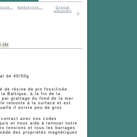
site...
Améthyste...
Grenat
Pierre de...
Unakite,..
almandin
 (0)
al de 40/50g
é de résine de pin fossilisée.
a Baltique, à la fin de la
e par grattage du fond de la mer
le remonte à la surface et est
uelle il existe peu de gros
 contact avec nos codes
quis et nous aide à renouer notre
les tensions et tous les barrages
ssède des propriétés magnétiques