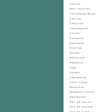
Azurite
Bois fossilisé
Calcédoine Bleue
Calcites
Célestite
Chrysoprase
Citrine
Cornaline
Emeraude
Fluorine
Grenat
Héliotrope
Hématite
Jade
Jaspes
Labradorite
Lapis-Lazuli
Malachite
Mangano-calcite
Obsidienne
Oeil de faucon
Oeil de taureau
Oeil de Tigre