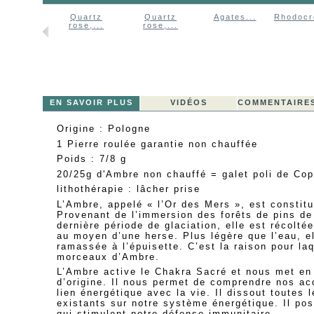
Quartz
Quartz
Agates...
Rhodocro
rose,...
rose,...
EN SAVOIR PLUS
VIDÉOS
COMMENTAIRES
Origine : Pologne
1 Pierre roulée garantie non chauffée
Poids : 7/8 g
20/25g d'Ambre non chauffé = galet poli de Cop
lithothérapie : lâcher prise
L’Ambre, appelé « l’Or des Mers », est constitu
Provenant de l’immersion des forêts de pins de l
dernière période de glaciation, elle est récolté
au moyen d’une herse. Plus légère que l’eau, el
ramassée à l’épuisette. C’est la raison pour laq
morceaux d’Ambre.
L’Ambre active le Chakra Sacré et nous met en
d’origine. Il nous permet de comprendre nos ac
lien énergétique avec la vie. Il dissout toutes 
existants sur notre système énergétique. Il po
qui stimulent notre défense immunitaire.