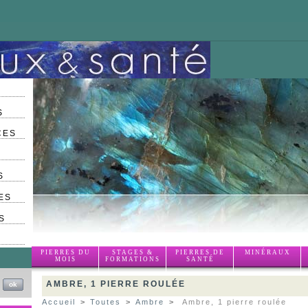
S
CES
S
ES
S
PIERRES DU
STAGES &
PIERRES DE
MINÉRAUX
MOIS
FORMATIONS
SANTÉ
AMBRE, 1 PIERRE ROULÉE
Accueil
>
Toutes
>
Ambre
>
Ambre, 1 pierre roulée