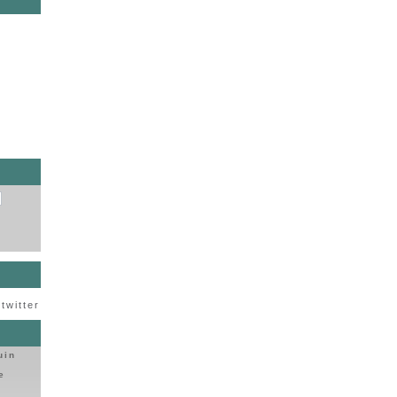
s
twitter
uin
e