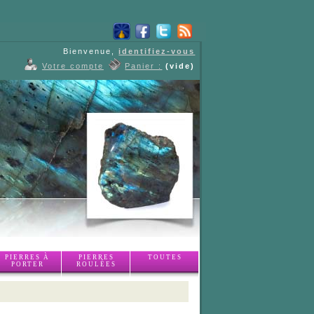
Bienvenue,
identifiez-vous
Votre compte
Panier :
(vide)
PIERRES À
PIERRES
TOUTES
PORTER
ROULÉES