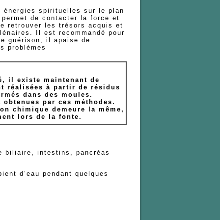
 énergies spirituelles sur le plan
 permet de contacter la force et
e retrouver les trésors acquis et
lénaires. Il est recommandé pour
e guérison, il apaise de
les problèmes
é, il existe maintenant de
 réalisées à partir de résidus
formés dans des moules.
t obtenues par ces méthodes.
tion chimique demeure la même,
ment lors de la fonte.
 intestins, pancréas
pient d’eau pendant quelques