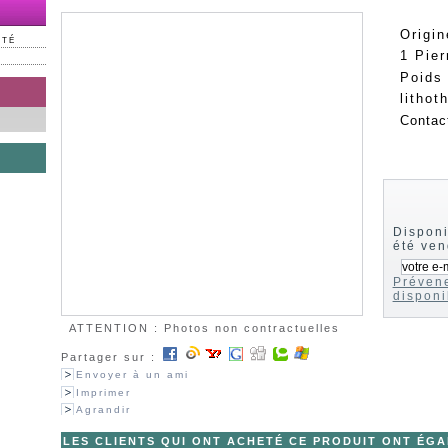
Origin
NTÉ
1 Pier
Poids 
lithot
Contac
Disponi
été ve
Prévene
disponi
ATTENTION : Photos non contractuelles
Partager sur :
Envoyer à un ami
Imprimer
Agrandir
LES CLIENTS QUI ONT ACHETÉ CE PRODUIT ONT ÉG