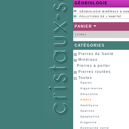
GÉOBIOLOGIE
GÉOBIOLOGIE MINÉRAUX & SA
POLLUTIONS DE L'HABITAT
PANIER
(vide)
CATÉGORIES
Pierres de Santé
Minéraux
Pierres à porter
Pierres roulées
Toutes
Agates
Aigue-marine
Amazonite
Ambre
Améthyste
Apatites
Apophyllite
Aragonite
Aventurine verte