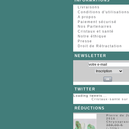
INFORMATIONS
Livraisons
Conditions d'utilisation
A propos
Paiement sécurisé
Nos Partenaires
Cristaux et santé
Notre éthique
Presse
Droit de Rétractation
NEWSLETTER
TWITTER
Loading tweets...
Cristaux-sante sur 
RÉDUCTIONS
Pierre de J
2016 :
Chrysopras
389,00 €
(-20%)