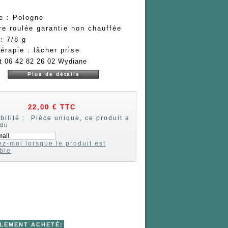
e : Pologne
re roulée garantie non chauffée
: 7/8 g
hérapie : lâcher prise
t 06 42 82 26 02 Wydiane
Plus de détails
22,00 €
TTC
bilité :
Pièce unique, ce produit a
ndu
z-moi lorsque le produit est
ble
ALEMENT ACHETÉ: