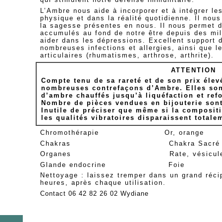
L’Ambre nous aide à incorporer et à intégrer les
physique et dans la réalité quotidienne. Il nous
la sagesse présentes en nous. Il nous permet d
accumulés au fond de notre être depuis des mil
aider dans les dépressions. Excellent support d
nombreuses infections et allergies, ainsi que 
articulaires (rhumatismes, arthrose, arthrite).
ATTENTION
Compte tenu de sa rareté et de son prix élev
nombreuses contrefaçons d’Ambre. Elles sont
d’ambre chauffés jusqu’à liquéfaction et re
Nombre de pièces vendues en bijouterie son
Inutile de préciser que même si la composi
les qualités vibratoires disparaissent totale
Chromothérapie Or, orange
Chakras Chakra Sacré
Organes Rate, vésicule biliaire,
Glande endocrine Foie
Nettoyage : laissez tremper dans un grand réci
heures, après chaque utilisation.
Contact 06 42 82 26 02 Wydiane