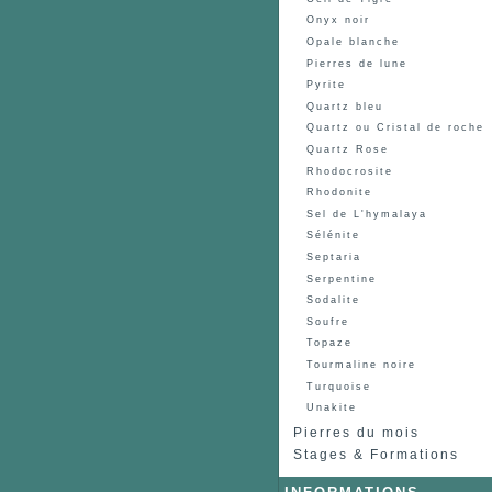
Onyx noir
Opale blanche
Pierres de lune
Pyrite
Quartz bleu
Quartz ou Cristal de roche
Quartz Rose
Rhodocrosite
Rhodonite
Sel de L'hymalaya
Sélénite
Septaria
Serpentine
Sodalite
Soufre
Topaze
Tourmaline noire
Turquoise
Unakite
Pierres du mois
Stages & Formations