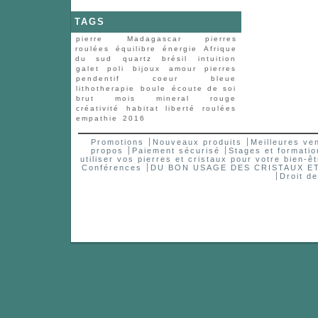
TAGS
pierre
Madagascar
pierres
roulées
équilibre
énergie
Afrique
du sud
quartz
brésil
intuition
galet
poli
bijoux
amour
pierres
pendentif
coeur
bleue
lithotherapie
boule
écoute de soi
brut
mois
mineral
rouge
créativité
habitat
liberté
roulées
empathie
2016
Promotions
Nouveaux produits
Meilleures ve
propos
Paiement sécurisé
Stages et formatio
utiliser vos pierres et cristaux pour votre bien-êt
Conférences
DU BON USAGE DES CRISTAUX 
Droit d