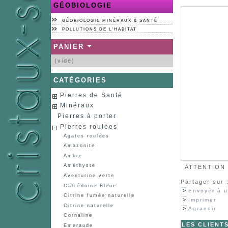
GÉOBIOLOGIE
GÉOBIOLOGIE MINÉRAUX & SANTÉ
POLLUTIONS DE L'HABITAT
PANIER
(vide)
CATÉGORIES
Pierres de Santé
Minéraux
Pierres à porter
Pierres roulées
Agates roulées
Amazonite
Ambre
Améthyste
ATTENTION :
Aventurine verte
Partager sur 
Calcédoine Bleue
Envoyer à u
Citrine fumée naturelle
Imprimer
Citrine naturelle
Agrandir
Cornaline
LES CLIENT
Emeraude