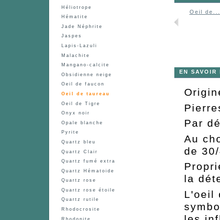
Héliotrope
Oeil de..
Hématite
Jade Néphrite
Jaspes
Lapis-Lazuli
Malachite
Mangano-calcite
EN SAVOIR
Obsidienne neige
Oeil de faucon
Origin
Oeil de taureau
Oeil de Tigre
Pierre
Onyx noir
Par dé
Opale blanche
Pyrite
Au cho
Quartz bleu
de 30/
Quartz Clair
Quartz fumé extra
Propri
Quartz Hématoide
la dét
Quartz rose
Quartz rose étoile
L'oeil
Quartz rutile
symbol
Rhodocrosite
les in
Rhodonite