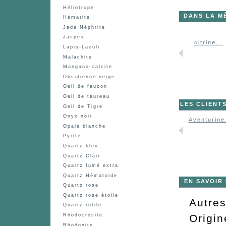
Héliotrope
DANS LA M
Hématite
Jade Néphrite
Jaspes
Aventurine...
Calcédoine...
citrine...
Lapis-Lazuli
Malachite
Mangano-calcite
Obsidienne neige
Oeil de faucon
Oeil de taureau
LES CLIENT
Oeil de Tigre
Onyx noir
Aventurine.
Opale blanche
Pyrite
Quartz bleu
Quartz Clair
Quartz fumé extra
Quartz Hématoide
EN SAVOIR
Quartz rose
Quartz rose étoile
Autre
Quartz rutile
Origin
Rhodocrosite
Rhodonite