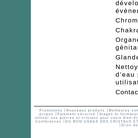
dévelo
évènem
Chr
Ch
Org
génita
Gla
Nettoy
d’eau
utilisa
Contac
Promotions
Nouveaux produits
Meilleures ve
propos
Paiement sécurisé
Stages et formatio
utiliser vos pierres et cristaux pour votre bien-êt
Conférences
DU BON USAGE DES CRISTAUX 
Droit d