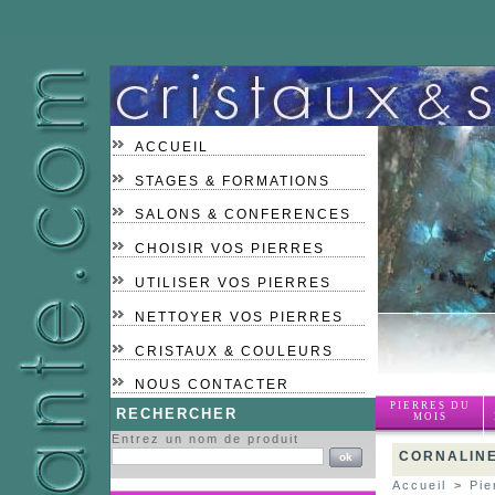
ACCUEIL
STAGES & FORMATIONS
SALONS & CONFERENCES
CHOISIR VOS PIERRES
UTILISER VOS PIERRES
NETTOYER VOS PIERRES
CRISTAUX & COULEURS
NOUS CONTACTER
PIERRES DU
RECHERCHER
MOIS
Entrez un nom de produit
CORNALIN
Accueil
>
Pie