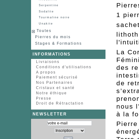
Pierre
Serpentine
Sodalite
1 pier
Tourmaline noire
sachet
Unakite
Toutes
lithot
Pierres du mois
l'intui
Stages & Formations
La Cor
INFORMATIONS
Fémini
Livraisons
des re
Conditions d'utilisations
A propos
intest
Paiement sécurisé
de ret
Nos Partenaires
Cristaux et santé
s’extr
Notre éthique
prenon
Presse
Droit de Rétractation
nous l
à la f
NEWSLETTER
Pierre
énergé