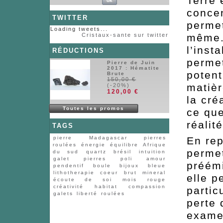
Terre 
concen
TWITTER
permet
Loading tweets...
Cristaux-sante sur twitter
même. 
l’insta
RÉDUCTIONS
permet
Pierre de Juin
2017 : Hématite
potent
Brute
150,00 €
matièr
(-20%)
120,00 €
la cré
Toutes les promos
ce que
réalit
TAGS
En rep
pierre
Madagascar
pierres
roulées
énergie
équilibre
Afrique
permet
du sud
quartz
brésil
intuition
galet
pierres
poli
amour
préém
pendentif
boule
bijoux
bleue
lithotherapie
coeur
brut
mineral
elle p
écoute de soi
mois
rouge
créativité
habitat
compassion
parti
galets
liberté
roulées
perte 
exame