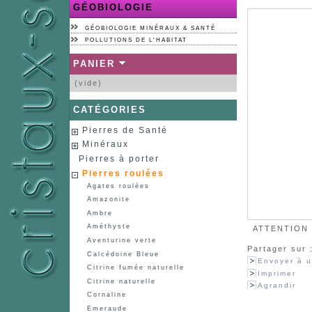
GÉOBIOLOGIE
GÉOBIOLOGIE MINÉRAUX & SANTÉ
POLLUTIONS DE L'HABITAT
PANIER
(vide)
CATÉGORIES
Pierres de Santé
Minéraux
Pierres à porter
Pierres roulées
Agates roulées
Amazonite
Ambre
Améthyste
ATTENTION :
Aventurine verte
Partager sur 
Calcédoine Bleue
Envoyer à u
Citrine fumée naturelle
Imprimer
Citrine naturelle
Agrandir
Cornaline
Emeraude