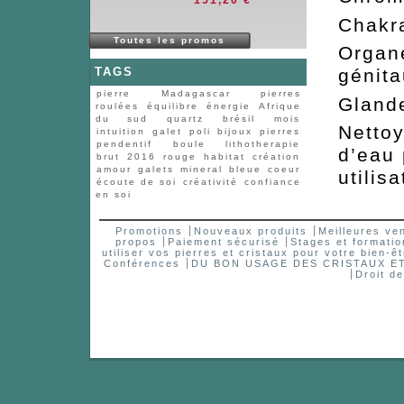
Ch
Toutes les promos
Org
TAGS
génita
pierre
Madagascar
pierres
Gla
roulées
équilibre
énergie
Afrique
du sud
quartz
brésil
mois
Nettoy
intuition
galet
poli
bijoux
pierres
pendentif
boule
lithotherapie
d’eau
brut
2016
rouge
habitat
création
amour
galets
mineral
bleue
coeur
utilisa
écoute de soi
créativité
confiance
en soi
Promotions
Nouveaux produits
Meilleures ve
propos
Paiement sécurisé
Stages et formatio
utiliser vos pierres et cristaux pour votre bien-êt
Conférences
DU BON USAGE DES CRISTAUX 
Droit d