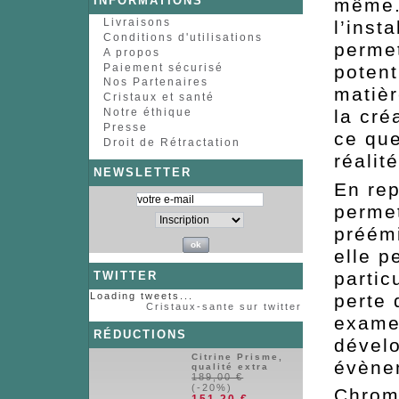
INFORMATIONS
même. 
Livraisons
l’insta
Conditions d'utilisations
permet
A propos
Paiement sécurisé
potent
Nos Partenaires
matièr
Cristaux et santé
Notre éthique
la cré
Presse
ce que
Droit de Rétractation
réalit
NEWSLETTER
En rep
permet
préém
elle p
parti
TWITTER
perte 
Loading tweets...
Cristaux-sante sur twitter
exame
RÉDUCTIONS
dévelo
Citrine Prisme,
évènem
qualité extra
189,00 €
(-20%)
Chr
151,20 €