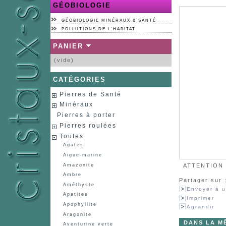
GÉOBIOLOGIE
GÉOBIOLOGIE MINÉRAUX & SANTÉ
POLLUTIONS DE L'HABITAT
PANIER
(vide)
CATÉGORIES
Pierres de Santé
Minéraux
Pierres à porter
Pierres roulées
Toutes
Agates
Aigue-marine
Amazonite
ATTENTION :
Ambre
Partager sur 
Améthyste
Envoyer à u
Apatites
Imprimer
Apophyllite
Agrandir
Aragonite
DANS LA M
Aventurine verte