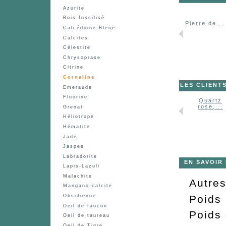
Azurite
Bois fossilisé
Pierre de...
Calcédoine Bleue
Calcites
Célestite
Chrysoprase
Citrine
Cornaline
LES CLIENT
Emeraude
Fluorine
Quartz
rose,...
Grenat
Héliotrope
Hématite
Jade
Jaspes
Labradorite
EN SAVOIR
Lapis-Lazuli
Malachite
Autre
Mangano-calcite
Poids 
Obsidienne
Oeil de faucon
Poids
Oeil de taureau
Oeil de Tigre