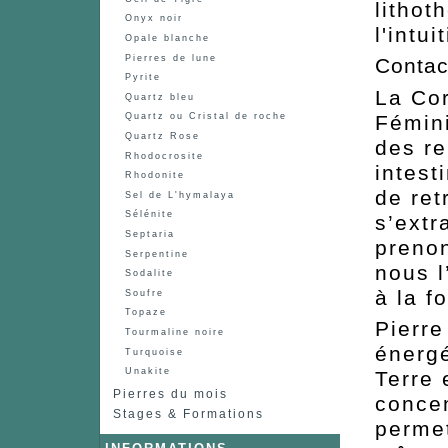
lithot
Onyx noir
l'intui
Opale blanche
Pierres de lune
Contac
Pyrite
La Cor
Quartz bleu
Fémini
Quartz ou Cristal de roche
Quartz Rose
des re
Rhodocrosite
intest
Rhodonite
de ret
Sel de L'hymalaya
Sélénite
s’extr
Septaria
prenon
Serpentine
nous l
Sodalite
à la f
Soufre
Topaze
Pierre
Tourmaline noire
énergé
Turquoise
Unakite
Terre 
Pierres du mois
concen
Stages & Formations
permet