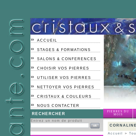
ACCUEIL
STAGES & FORMATIONS
SALONS & CONFERENCES
CHOISIR VOS PIERRES
UTILISER VOS PIERRES
NETTOYER VOS PIERRES
CRISTAUX & COULEURS
NOUS CONTACTER
PIERRES DU
RECHERCHER
MOIS
Entrez un nom de produit
CORNALINE
Accueil
>
Tou