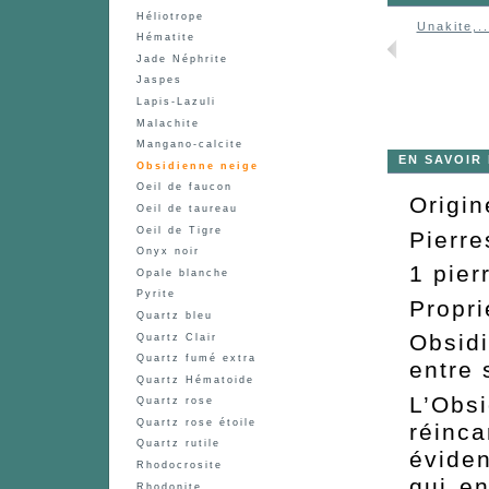
Héliotrope
Unakite,..
Hématite
Jade Néphrite
Jaspes
Lapis-Lazuli
Malachite
Mangano-calcite
EN SAVOIR
Obsidienne neige
Oeil de faucon
Origin
Oeil de taureau
Oeil de Tigre
Pierre
Onyx noir
1 pier
Opale blanche
Pyrite
Propri
Quartz bleu
Obsidi
Quartz Clair
Quartz fumé extra
entre 
Quartz Hématoide
L’Obs
Quartz rose
Quartz rose étoile
réinc
Quartz rutile
éviden
Rhodocrosite
qui e
Rhodonite