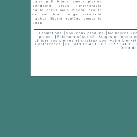
galet
poli
bijoux
amour
pierres
pendentif
bleue
lithotherapie
boule
coeur
mois
mineral
écoute
de soi
brut
rouge
créativité
habitat
liberté
roulées
empathie
2016
Promotions
Nouveaux produits
Meilleures ve
propos
Paiement sécurisé
Stages et formatio
utiliser vos pierres et cristaux pour votre bien-êt
Conférences
DU BON USAGE DES CRISTAUX 
Droit d