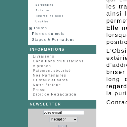
les tr
Serpentine
Sodalite
ainsi 
Tourmaline noire
perme
Unakite
Elle n
Toutes
lorsq
Pierres du mois
Stages & Formations
positi
INFORMATIONS
L’Obs
Livraisons
extér
Conditions d'utilisations
d’add
A propos
brise
Paiement sécurisé
Nos Partenaires
long 
Cristaux et santé
regard
Notre éthique
Presse
la puri
Droit de Rétractation
Conta
NEWSLETTER