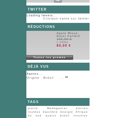
TWITTER
Loading tweets...
Cristaux-sante sur twitter
RÉDUCTIONS
Agate Bleue,
Galet Calibré
100,00 €
(-20%)
80,00 €
Toutes les promos
DÉJÀ VUS
Agates...
Origine : Brésil ...
TAGS
pierre
Madagascar
pierres
roulées
équilibre
énergie
Afrique
du sud
quartz
brésil
intuition