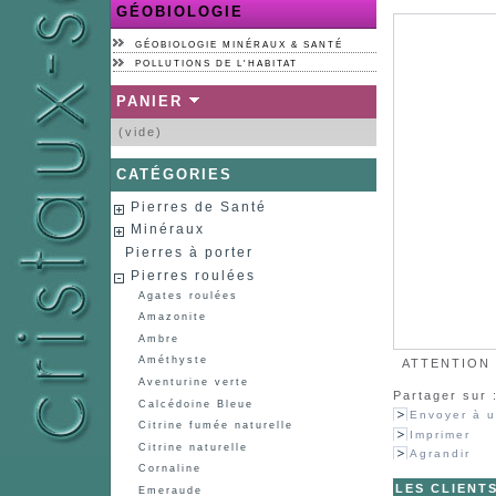
GÉOBIOLOGIE
GÉOBIOLOGIE MINÉRAUX & SANTÉ
POLLUTIONS DE L'HABITAT
PANIER
(vide)
CATÉGORIES
Pierres de Santé
Minéraux
Pierres à porter
Pierres roulées
Agates roulées
Amazonite
Ambre
Améthyste
ATTENTION :
Aventurine verte
Partager sur 
Calcédoine Bleue
Envoyer à u
Citrine fumée naturelle
Imprimer
Citrine naturelle
Agrandir
Cornaline
LES CLIENT
Emeraude