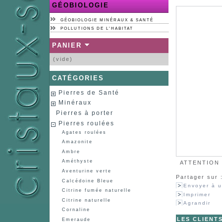
GÉOBIOLOGIE
GÉOBIOLOGIE MINÉRAUX & SANTÉ
POLLUTIONS DE L'HABITAT
PANIER
(vide)
CATÉGORIES
Pierres de Santé
Minéraux
Pierres à porter
Pierres roulées
Agates roulées
Amazonite
Ambre
Améthyste
ATTENTION :
Aventurine verte
Partager sur 
Calcédoine Bleue
Envoyer à u
Citrine fumée naturelle
Imprimer
Citrine naturelle
Agrandir
Cornaline
LES CLIENT
Emeraude