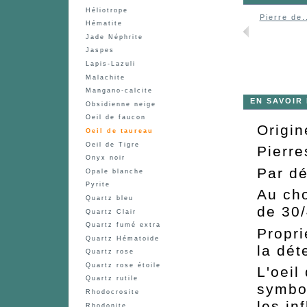
Héliotrope
Pierre de.
Hématite
Jade Néphrite
Jaspes
Lapis-Lazuli
Malachite
Mangano-calcite
EN SAVOIR
Obsidienne neige
Oeil de faucon
Origin
Oeil de taureau
Oeil de Tigre
Pierre
Onyx noir
Par dé
Opale blanche
Pyrite
Au cho
Quartz bleu
de 30/
Quartz Clair
Quartz fumé extra
Propri
Quartz Hématoide
la dét
Quartz rose
Quartz rose étoile
L'oeil
Quartz rutile
symbol
Rhodocrosite
les in
Rhodonite