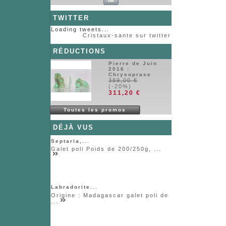
TWITTER
Loading tweets...
Cristaux-sante sur twitter
RÉDUCTIONS
Pierre de Juin
2016 :
Chrysoprase
389,00 €
(-20%)
311,20 €
Toutes les promos
DÉJÀ VUS
Septaria,...
Galet poli Poids de 200/250g, ...
Labradorite...
Origine : Madagascar galet poli de
...