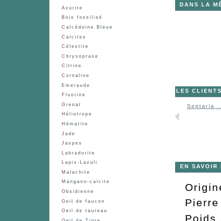
DANS LA M
Azurite
Bois fossilisé
Calcédoine Bleue
Calcites
Célestite
Chrysoprase
Citrine
Cornaline
Emeraude
LES CLIENT
Fluorine
Grenat
Septaria,.
Héliotrope
Hématite
Jade
Jaspes
Labradorite
Lapis-Lazuli
EN SAVOIR
Malachite
Mangano-calcite
Origi
Obsidienne
Pierre
Oeil de faucon
Oeil de taureau
Poids 
Oeil de Tigre