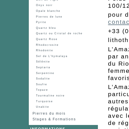
100/12
Onyx noir
Opale blanche
pour 
Pierres de lune
contac
Pyrite
Quartz bleu
+33 (0
Quartz ou Cristal de roche
lithot
Quartz Rose
Rhodocrosite
L’Ama
Rhodonite
par an
Sel de L'hymalaya
du Rio
Sélénite
Septaria
femme
Serpentine
favori
Sodalite
Soufre
L’Amaz
Topaze
partic
Tourmaline noire
autres
Turquoise
régula
Unakite
Pierres du mois
avec l
Stages & Formations
de rég