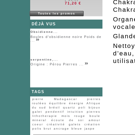
Cha
71,20 €
Chakr
Toutes les promos
Org
DÉJÀ VUS
vocal
Obsidienne...
Glan
Boules d'obsidienne noire Poids de
...
Nettoy
d’eau
utilisa
serpentine,...
Origine : Pérou Pierres ...
TAGS
pierre
Madagascar
pierres
roulées
équilibre
énergie
Afrique
du sud
brésil
quartz
poli
bijoux
galet
pendentif
intuition
pierres
lithotherapie
mois
rouge
boule
mineral
écoute de soi
amour
coeur
créativité
galets
création
polis
brut
ancrage
bleue
jaspe