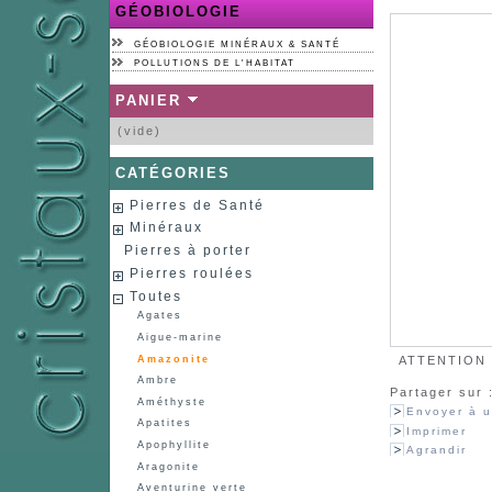
GÉOBIOLOGIE
GÉOBIOLOGIE MINÉRAUX & SANTÉ
POLLUTIONS DE L'HABITAT
PANIER
(vide)
CATÉGORIES
Pierres de Santé
Minéraux
Pierres à porter
Pierres roulées
Toutes
Agates
Aigue-marine
Amazonite
ATTENTION :
Ambre
Partager sur 
Améthyste
Envoyer à u
Apatites
Imprimer
Apophyllite
Agrandir
Aragonite
Aventurine verte