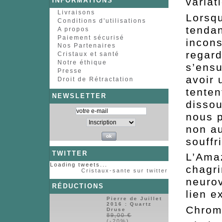
variat
INFORMATIONS
Livraisons
Lorsqu
Conditions d'utilisations
tenda
A propos
Paiement sécurisé
incons
Nos Partenaires
regard
Cristaux et santé
Notre éthique
s’ens
Presse
avoir 
Droit de Rétractation
tenten
NEWSLETTER
disso
nous p
non au
souffri
TWITTER
L’Amaz
Loading tweets...
chagri
Cristaux-sante sur twitter
neurov
RÉDUCTIONS
lien e
Pierre de Juillet
2016 : Quartz
Chro
Druse
89,00 €
(-20%)