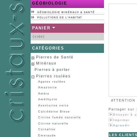
GÉOBIOLOGIE
GÉOBIOLOGIE MINÉRAUX & SANTÉ
POLLUTIONS DE L'HABITAT
PANIER
(vide)
CATÉGORIES
Pierres de Santé
Minéraux
Pierres à porter
Pierres roulées
Agates roulées
Amazonite
Ambre
Améthyste
ATTENTION :
Aventurine verte
Partager sur 
Calcédoine Bleue
Envoyer à u
Citrine fumée naturelle
Imprimer
Citrine naturelle
Agrandir
Cornaline
LES CLIENT
Emeraude