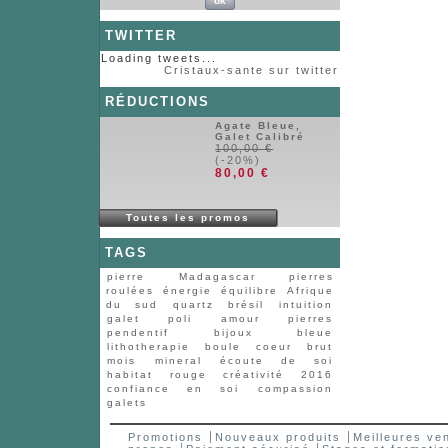
TWITTER
Loading tweets...
Cristaux-sante sur twitter
RÉDUCTIONS
Agate Bleue,
Galet Calibré
100,00 €
(-20%)
80,00 €
Toutes les promos
TAGS
pierre
Madagascar
pierres
roulées
énergie
équilibre
Afrique
du sud
quartz
brésil
intuition
galet
poli
amour
pierres
pendentif
bijoux
bleue
lithotherapie
boule
coeur
brut
mois
mineral
écoute de soi
habitat
rouge
créativité
2016
confiance en soi
compassion
galets
Promotions
Nouveaux produits
Meilleures ve