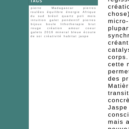
TAGS
créati
pierre
Madagascar
pierres
chose)
roulées
équilibre
énergie
Afrique
du sud
brésil
quartz
poli
mois
micro-
intuition
galet
pendentif
pierres
bijoux
boule
lithotherapie
brut
plupar
rouge
création
amour
coeur
galets
2016
mineral
bleue
écoute
synchr
de soi
créativité
habitat
jaspe
créant
cataly
corps.
cette 
permet
des pr
Matièr
transi
concrè
Jaspe 
consci
mais a
pouvez