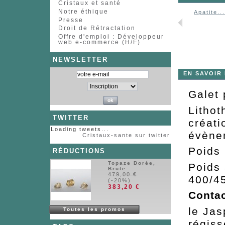
Cristaux et santé
Notre éthique
Apatite...
Presse
Droit de Rétractation
Offre d'emploi : Développeur
web e-commerce (H/F)
NEWSLETTER
EN SAVOIR
Galet 
Lithot
TWITTER
créati
Loading tweets...
évènem
Cristaux-sante sur twitter
Poids 
RÉDUCTIONS
Topaze Dorée,
Poids 
Brute
479,00 €
400/4
(-20%)
383,20 €
Contac
le Jas
Toutes les promos
régiss