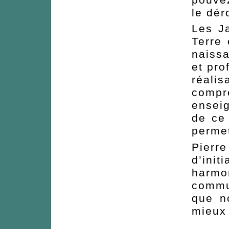
le dér
Les Ja
Terre
naissa
et pro
réalis
compr
enseig
de ce
permet
Pierr
d’init
harmo
commu
que n
mieux