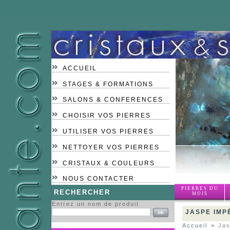
ACCUEIL
STAGES & FORMATIONS
SALONS & CONFERENCES
CHOISIR VOS PIERRES
UTILISER VOS PIERRES
NETTOYER VOS PIERRES
CRISTAUX & COULEURS
NOUS CONTACTER
PIERRES DU
RECHERCHER
MOIS
Entrez un nom de produit
JASPE IMP
Accueil
>
Jas