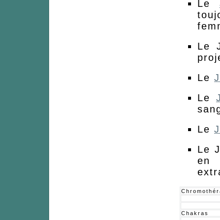
Le
touj
fem
Le J
proj
Le
J
Le
san
Le
J
Le J
en 
extr
Chromothér
Chakras