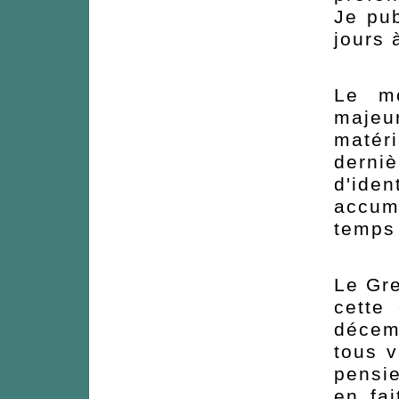
Je pub
jours 
Le mo
maje
matéri
derni
d'ide
accumu
temps 
Le Gre
cette
décem
tous 
pensie
en fai