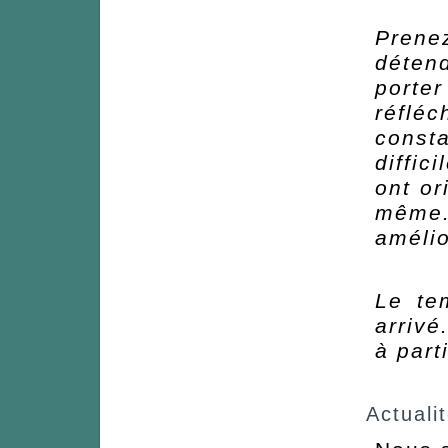
Prene
déten
porter
réflé
const
diffic
ont or
même
amélio
Le te
arrivé
à part
Actuali