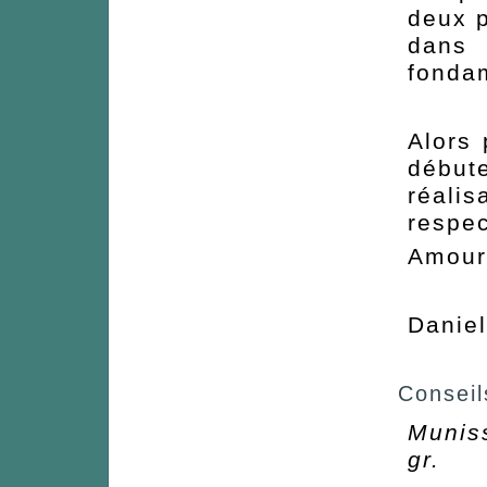
deux p
dans 
fondam
Alors 
début
réali
respec
Amour
Danie
Conseils
Munis
gr.