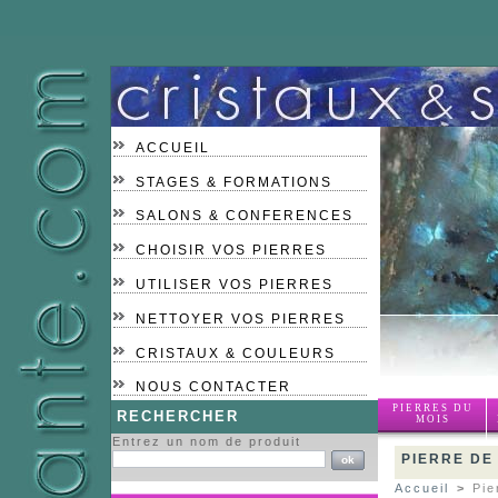
ACCUEIL
STAGES & FORMATIONS
SALONS & CONFERENCES
CHOISIR VOS PIERRES
UTILISER VOS PIERRES
NETTOYER VOS PIERRES
CRISTAUX & COULEURS
NOUS CONTACTER
PIERRES DU
RECHERCHER
MOIS
Entrez un nom de produit
PIERRE DE
Accueil
>
Pie