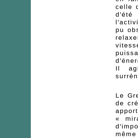
celle
d'été
l'act
pu ob
relaxe
vites
puiss
d'éner
Il ag
surrén
Le Gre
de cré
appo
« mir
d'imp
même 