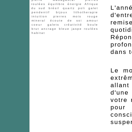
roulées
équilibre
énergie
Afrique
L'ann
du sud
brésil
quartz
poli
galet
pendentif
bijoux
lithotherapie
d'ent
intuition
pierres
mois
rouge
remis
mineral
écoute de soi
amour
coeur
galets
créativité
boule
quoti
brut
ancrage
bleue
jaspe
roulées
habitat
Répon
profon
dans t
Le mo
extrê
allant
d'une
votre 
pour 
consc
suspen