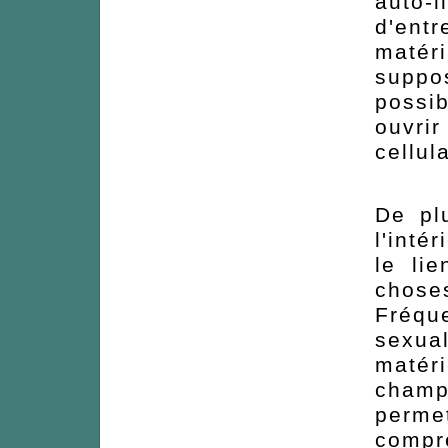
auto-
d'ent
matér
supp
possi
ouvri
cellul
De pl
l'inté
le li
chos
Fréqu
sexual
matér
champs
perm
compr