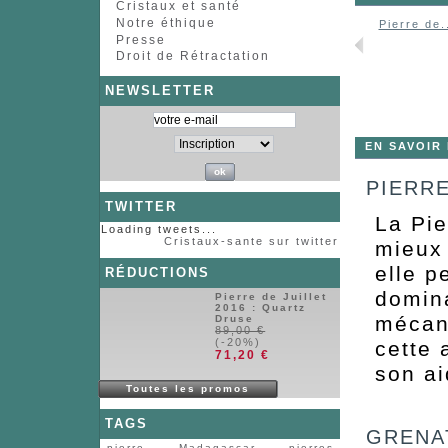
Cristaux et santé
Notre éthique
Pierre de.
Presse
Droit de Rétractation
NEWSLETTER
EN SAVOIR
PIERRE
TWITTER
La Pie
Loading tweets...
Cristaux-sante sur twitter
mieux 
elle p
RÉDUCTIONS
domina
Pierre de Juillet
2016 : Quartz
mécani
Druse
89,00 €
(-20%)
cette 
71,20 €
son ai
Toutes les promos
TAGS
GRENA
pierre
Madagascar
pierres