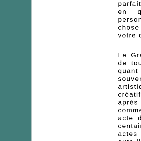
parfa
en qu
perso
chose 
votre 
Le Gr
de to
quant
souve
artist
créati
après 
comme
acte 
centa
actes 