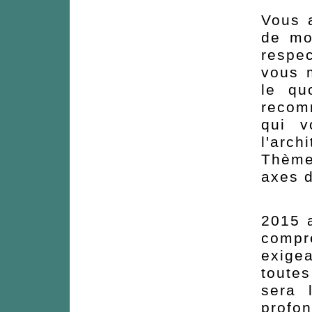
Vous 
de mo
respe
vous 
le qu
recomm
qui v
l'arc
Thème
axes d
2015 a
compr
exigea
toute
sera 
profo