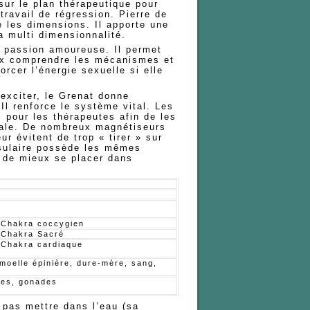
sur le plan thérapeutique pour
travail de régression. Pierre de
e les dimensions. Il apporte une
 multi dimensionnalité.
a passion amoureuse. Il permet
ieux comprendre les mécanismes et
orcer l’énergie sexuelle si elle
exciter, le Grenat donne
. Il renforce le système vital. Les
pour les thérapeutes afin de les
itale. De nombreux magnétiseurs
eur évitent de trop « tirer » sur
ssulaire possède les mêmes
 de mieux se placer dans
 Chakra coccygien
 Chakra Sacré
 Chakra cardiaque
moelle épinière, dure-mère, sang,
les, gonades
 pas mettre dans l’eau (sa