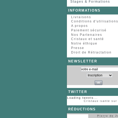
Stages & Formations
INFORMATIONS
Livraisons
Conditions d'utilisation
A propos
Paiement sécurisé
Nos Partenaires
Cristaux et santé
Notre éthique
Presse
Droit de Rétractation
NEWSLETTER
TWITTER
Loading tweets...
Cristaux-sante sur 
RÉDUCTIONS
Pierre de J