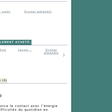
, galet
Grenat almandin
ALEMENT ACHETÉ:
hite
Jaspe...
Grenat
Opale...
Rhodonit
almandin
 (0)
 g
force le contact avec l’énergie
difficultés du quotidien en