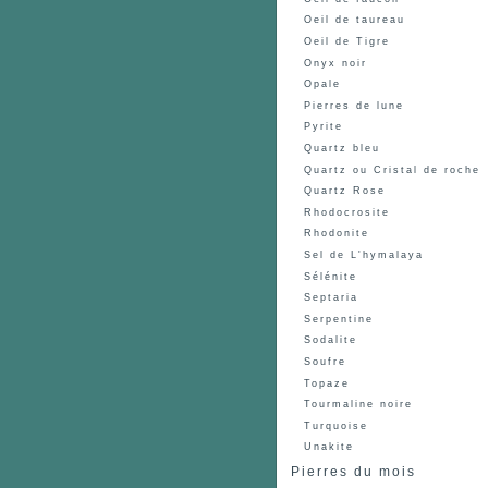
Oeil de taureau
Oeil de Tigre
Onyx noir
Opale
Pierres de lune
Pyrite
Quartz bleu
Quartz ou Cristal de roche
Quartz Rose
Rhodocrosite
Rhodonite
Sel de L'hymalaya
Sélénite
Septaria
Serpentine
Sodalite
Soufre
Topaze
Tourmaline noire
Turquoise
Unakite
Pierres du mois