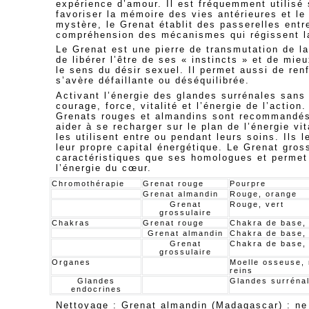
expérience d’amour. Il
est fréquemment utilisé 
favoriser la mémoire des vies antérieures et le 
mystère, le Grenat établit des passerelles entr
compréhension des mécanismes qui régissent la
Le Grenat est une pierre de transmutation de l
de libérer l’être de ses « instincts » et de m
le sens du désir sexuel. Il permet aussi de renf
s’avère défaillante ou déséquilibrée.
Activant l’énergie des glandes surrénales sans 
courage, force, vitalité et l’énergie de l’action
Grenats rouges et almandins sont recommandés 
aider à se recharger sur le plan de l’énergie v
les utilisent entre ou pendant leurs soins. Ils l
leur propre capital énergétique. Le Grenat gro
caractéristiques que ses homologues et permet
l’énergie du cœur.
Chromothérapie
Grenat rouge
Pourpre
Grenat almandin
Rouge, orange
Grenat
Rouge, vert
grossulaire
Chakras
Grenat rouge
Chakra de base,
Grenat almandin
Chakra de base,
Grenat
Chakra de base,
grossulaire
Organes
Moelle osseuse, 
reins
Glandes
Glandes surréna
endocrines
Nettoyage : Grenat almandin (Madagascar) : ne