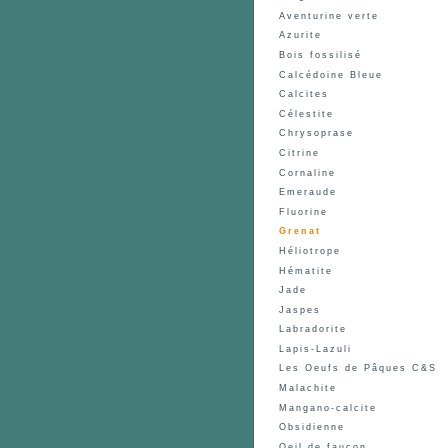
Aventurine verte
Azurite
Bois fossilisé
Calcédoine Bleue
Calcites
Célestite
Chrysoprase
Citrine
Cornaline
Emeraude
Fluorine
Grenat
Héliotrope
Hématite
Jade
Jaspes
Labradorite
Lapis-Lazuli
Les Oeufs de Pâques C&S
Malachite
Mangano-calcite
Obsidienne
Oeil de faucon