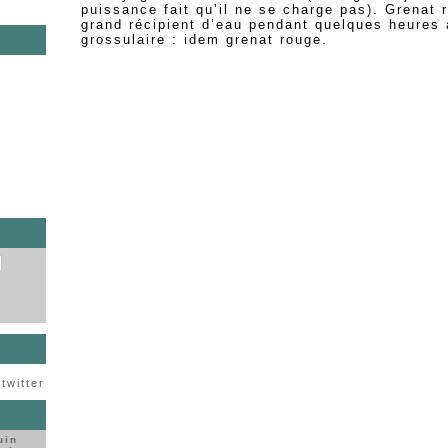
puissance fait qu’il ne se charge pas). Grenat 
grand récipient d’eau pendant quelques heures 
grossulaire : idem grenat rouge.
s
twitter
uin