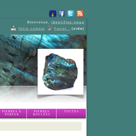
Bienvenue,
identifiez-vous
Votre compte
Panier :
(vide)
PIERRES À
PIERRES
TOUTES
PORTER
ROULÉES