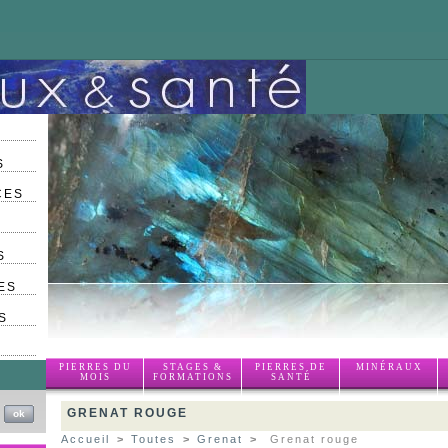
S
CES
S
ES
S
PIERRES DU
STAGES &
PIERRES DE
MINÉRAUX
MOIS
FORMATIONS
SANTÉ
GRENAT ROUGE
Accueil
>
Toutes
>
Grenat
>
Grenat rouge