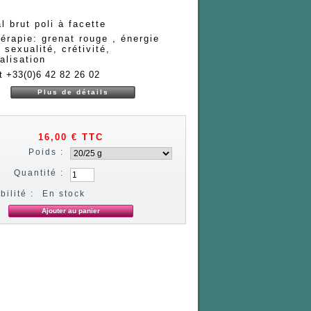
l brut poli à facette
hérapie: grenat rouge , énergie
, sexualité, crétivité,
alisation
t +33(0)6 42 82 26 02
Plus de détails
16,00 €
TTC
Poids :
Quantité :
bilité :
En stock