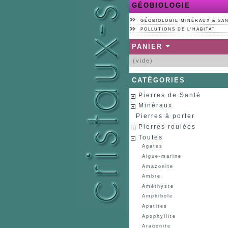
GÉOBIOLOGIE
GÉOBIOLOGIE MINÉRAUX & SA
POLLUTIONS DE L'HABITAT
PANIER
(vide)
CATÉGORIES
Pierres de Santé
Minéraux
Pierres à porter
Pierres roulées
Toutes
Agates
Aigue-marine
Amazonite
Ambre
Améthyste
Amphibole
Apatites
Apophyllite
Aragonite