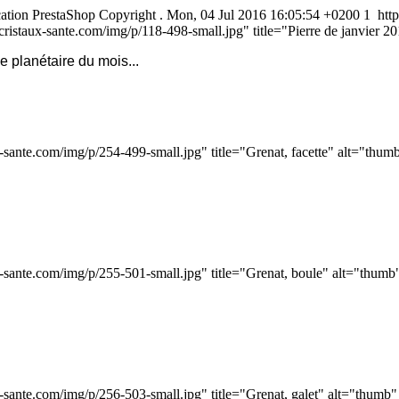
cation
PrestaShop
Copyright
.
Mon, 04 Jul 2016 16:05:54 +0200
1
htt
ristaux-sante.com/img/p/118-498-small.jpg" title="Pierre de janvier 2
ie planétaire du mois...
-sante.com/img/p/254-499-small.jpg" title="Grenat, facette" alt="thum
-sante.com/img/p/255-501-small.jpg" title="Grenat, boule" alt="thumb
-sante.com/img/p/256-503-small.jpg" title="Grenat, galet" alt="thumb"