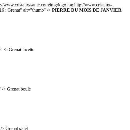
p://www.cristaux-sante.com/img/logo.jpg
http://www.cristaux-
016 : Grenat" alt="thumb" />
PIERRE DU MOIS DE JANVIER
b" />
Grenat facette
" />
Grenat boule
 />
Grenat galet