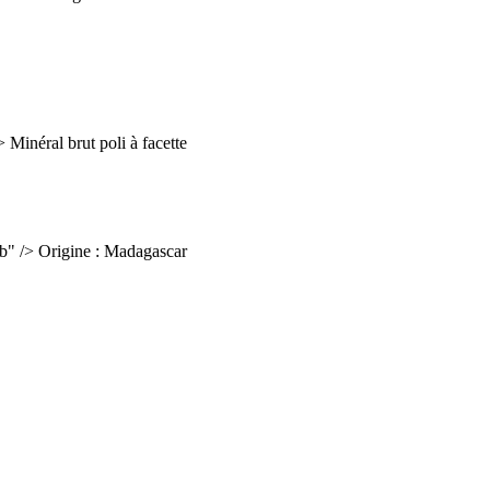
/>
Minéral brut poli à facette
mb" />
Origine : Madagascar