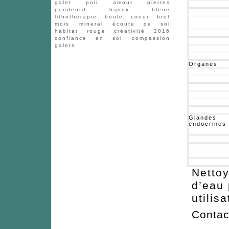
galet
poli
amour
pierres
pendentif
bijoux
bleue
lithotherapie
boule
coeur
brut
mois
mineral
écoute de soi
habitat
rouge
créativité
2016
confiance en soi
compassion
galets
Organes
Glandes
endocrines
Nettoy
d’eau
utilisa
Contac