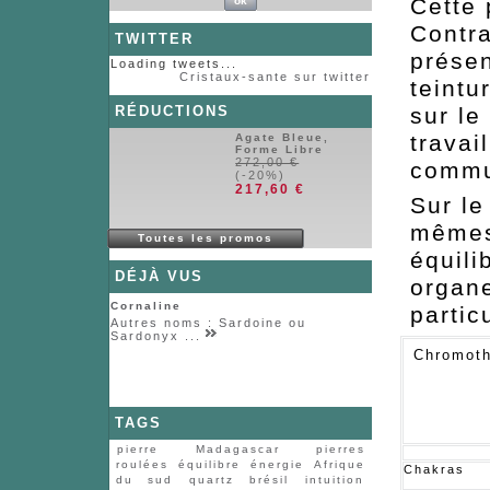
Cette 
Contra
TWITTER
présen
Loading tweets...
Cristaux-sante sur twitter
teintu
RÉDUCTIONS
sur le
travai
Agate Bleue,
Forme Libre
272,00 €
commu
(-20%)
217,60 €
Sur le
mêmes 
Toutes les promos
équili
DÉJÀ VUS
organe
Cornaline
parti
Autres noms : Sardoine ou
Sardonyx ...
Chromoth
TAGS
pierre
Madagascar
pierres
roulées
équilibre
énergie
Afrique
Chakras
du sud
quartz
brésil
intuition