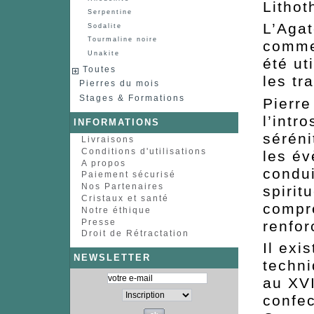
Lithot
Serpentine
L’Agat
Sodalite
Tourmaline noire
comme 
Unakite
été ut
Toutes
les tr
Pierres du mois
Stages & Formations
Pierre
l’intr
INFORMATIONS
séréni
Livraisons
Conditions d'utilisations
les év
A propos
condui
Paiement sécurisé
Nos Partenaires
spirit
Cristaux et santé
compr
Notre éthique
Presse
renfor
Droit de Rétractation
Il exi
NEWSLETTER
techni
au XVI
confec