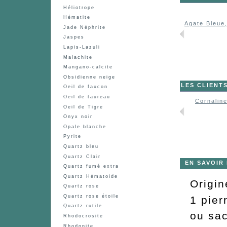
Héliotrope
Hématite
Agate Bleue,...
Agate Bleue,...
Agate Bleue,
Jade Néphrite
Jaspes
Lapis-Lazuli
Malachite
Mangano-calcite
Obsidienne neige
LES CLIENT
Oeil de faucon
Oeil de taureau
Cornalin
Oeil de Tigre
Onyx noir
Opale blanche
Pyrite
Quartz bleu
Quartz Clair
EN SAVOIR
Quartz fumé extra
Quartz Hématoide
Origin
Quartz rose
Quartz rose étoile
1 pier
Quartz rutile
ou sac
Rhodocrosite
Rhodonite