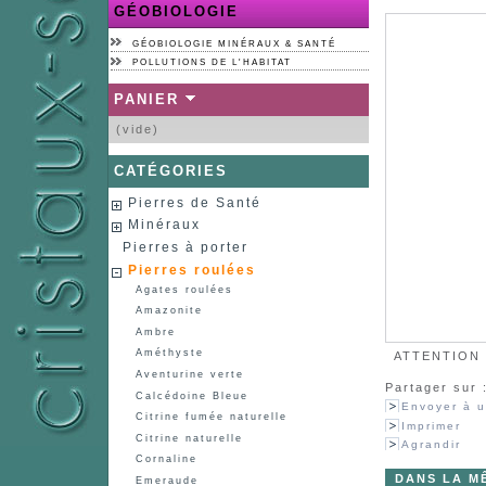
GÉOBIOLOGIE
GÉOBIOLOGIE MINÉRAUX & SANTÉ
POLLUTIONS DE L'HABITAT
PANIER
(vide)
CATÉGORIES
Pierres de Santé
Minéraux
Pierres à porter
Pierres roulées
Agates roulées
Amazonite
Ambre
Améthyste
ATTENTION :
Aventurine verte
Partager sur 
Calcédoine Bleue
Envoyer à u
Citrine fumée naturelle
Imprimer
Citrine naturelle
Agrandir
Cornaline
DANS LA M
Emeraude