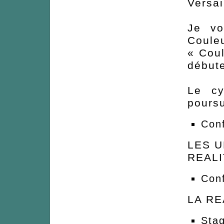
Versai
Je vo
Coule
« Coul
débute
Le cy
poursu
Conf
LES U
REAL
Conf
LA RE
Stag