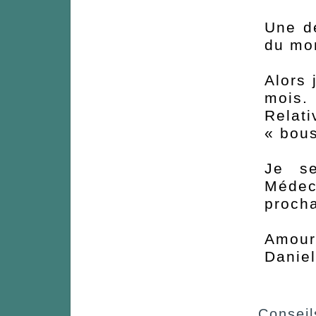
Une d
du mon
Alors 
mois.
Relat
« bous
Je se
Médeci
procha
Amour
Danie
Conseils