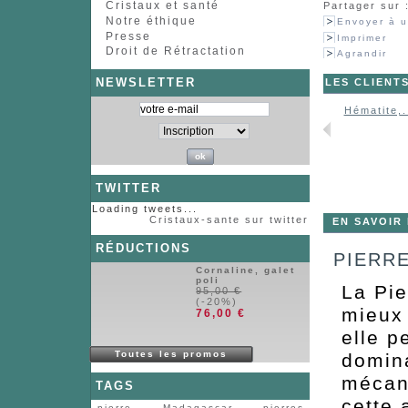
Cristaux et santé
Partager sur 
Notre éthique
Envoyer à u
Presse
Imprimer
Droit de Rétractation
Agrandir
NEWSLETTER
LES CLIENT
Hématite,.
TWITTER
Loading tweets...
Cristaux-sante sur twitter
EN SAVOIR
RÉDUCTIONS
PIERRE
Cornaline, galet
poli
La Pie
95,00 €
(-20%)
mieux 
76,00 €
elle p
Toutes les promos
domina
mécani
TAGS
cette 
pierre
Madagascar
pierres