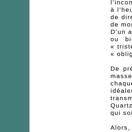
l’inco
à l’he
de di
de mo
D’un a
ou bi
« tris
« obli
De pr
masse 
chaqu
idéale
trans
Quart
qui soi
Alors