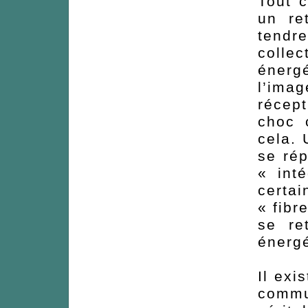
Tout 
un re
tendre
collec
énerg
l’ima
récept
choc 
cela. 
se ré
« inté
certa
« fibr
se re
énergé
Il exi
commu