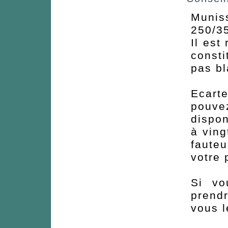
Munis
250/3
Il est
consti
pas bl
Ecart
pouve
dispon
à ving
faute
votre 
Si vo
prend
vous l