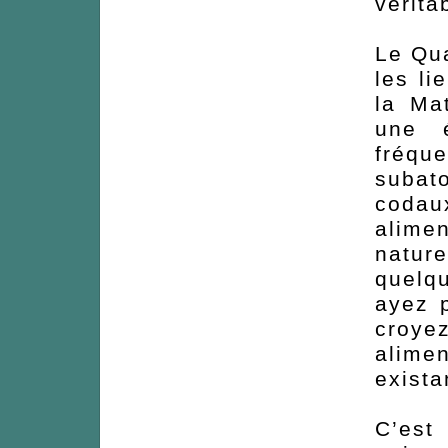
vérita
Le Qua
les li
la Ma
une é
fréqu
subato
codau
alime
natur
quelq
ayez p
croye
alime
exista
C’es