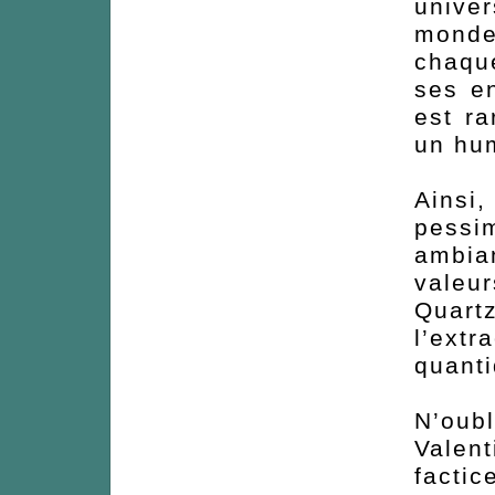
univer
monde
chaqu
ses en
est ra
un hum
Ainsi
pessi
ambian
valeu
Quar
l’ext
quant
N’oubl
Valen
factic