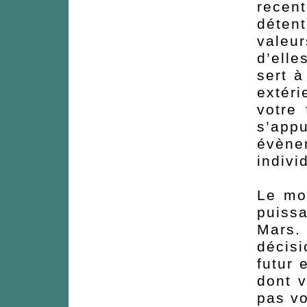
rec
déten
valeu
d’elle
sert à
extér
votre
s’appu
évène
indivi
Le mo
puiss
Mars.
décis
futur 
dont v
pas vo