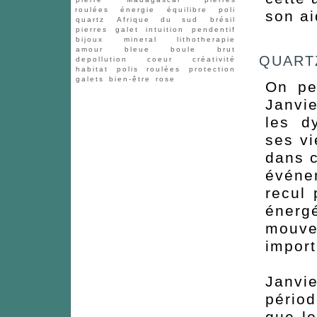
roulées
énergie
équilibre
poli
son ai
quartz
Afrique du sud
brésil
pierres
galet
intuition
pendentif
bijoux
mineral
lithotherapie
amour
bleue
boule
brut
QUART
depollution
coeur
créativité
habitat
polis
roulées
protection
galets
bien-être
rose
On pe
Janvi
les d
ses v
dans c
événe
recul
éner
mouv
import
Janvie
périod
que l