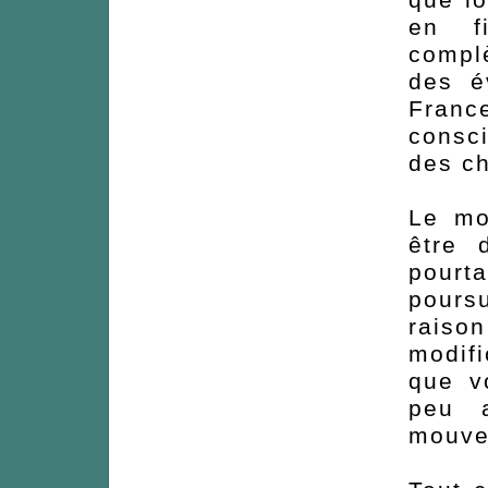
en f
complè
des é
Franc
consci
des c
Le mo
être 
pourt
pours
rais
modifi
que v
peu a
mouvem