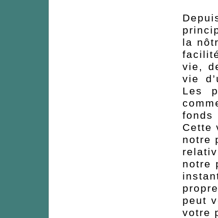
Depuis
princi
la nôt
facili
vie, d
vie d
Les p
comme
fonds 
Cette 
notre 
relat
notre 
instan
propr
peut v
votre 