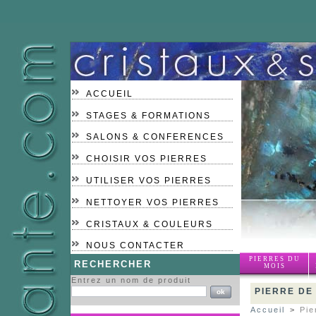
ACCUEIL
STAGES & FORMATIONS
SALONS & CONFERENCES
CHOISIR VOS PIERRES
UTILISER VOS PIERRES
NETTOYER VOS PIERRES
CRISTAUX & COULEURS
NOUS CONTACTER
PIERRES DU
RECHERCHER
MOIS
Entrez un nom de produit
PIERRE DE
Accueil
>
Pie