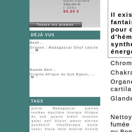
Galet Calibré
100,00 €
(-20%)
80,00 €
Il exi
fantai
Toutes les promos
pour 
DÉJÀ VUS
d’hém
synth
Oeuf...
Origine : Madagascar Oeuf calcite
énerg
...
Chr
Goutte Oeil...
Ch
Origine Afrique du Sud Bijoux, ...
Org
cartil
Glan
TAGS
pierre
Madagascar
pierres
roulées
équilibre
énergie
Afrique
Nettoy
du sud
quartz
brésil
intuition
galet
poli
bijoux
amour
pierres
fumée 
pendentif
lithotherapie
boule
coeur
bleue
mois
mineral
écoute
ou Ben