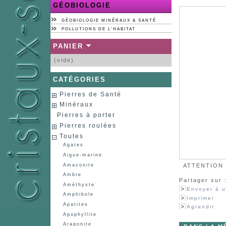
GÉOBIOLOGIE
GÉOBIOLOGIE MINÉRAUX & SANTÉ
POLLUTIONS DE L'HABITAT
PANIER
(vide)
CATÉGORIES
Pierres de Santé
Minéraux
Pierres à porter
Pierres roulées
Toutes
Agates
Aigue-marine
Amazonite
ATTENTION :
Ambre
Partager sur 
Améthyste
Envoyer à u
Amphibole
Imprimer
Apatites
Agrandir
Apophyllite
Aragonite