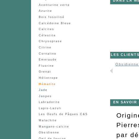
DANS LA M
Aventurine verte
Azurite
Bois fossilisé
Calcédoine Bleue
Calcites
Célestite
Chrysoprase
Citrine
Cornaline
LES CLIENT
Emeraude
Obsidienne
Fluorine
Grenat
Héliotrope
Hématite
Jade
Jaspes
EN SAVOIR
Labradorite
Lapis-Lazuli
Origin
Les Oeufs de Pâques C&S
Malachite
Pierre
Mangano-calcite
Obsidienne
par dé
Oeil de faucon