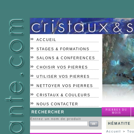
ACCUEIL
STAGES & FORMATIONS
SALONS & CONFERENCES
CHOISIR VOS PIERRES
UTILISER VOS PIERRES
NETTOYER VOS PIERRES
CRISTAUX & COULEURS
NOUS CONTACTER
PIERRES DU
RECHERCHER
MOIS
Entrez un nom de produit
HÉMATITE
Accueil
>
Tou