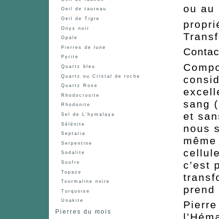
ou au 
Oeil de taureau
Oeil de Tigre
propri
Onyx noir
Trans
Opale
Pierres de lune
Contac
Pyrite
Compos
Quartz bleu
consid
Quartz ou Cristal de roche
Quartz Rose
excell
Rhodocrosite
sang (
Rhodonite
et san
Sel de L'hymalaya
Sélénite
nous 
Septaria
même 
Serpentine
cellul
Sodalite
c’est 
Soufre
Topaze
transf
Tourmaline noire
prend
Turquoise
Unakite
Pierre
Pierres du mois
l’Héma