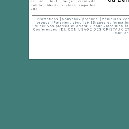
de soi
brut
rouge
créativité
habitat
liberté
roulées
empathie
2016
Promotions
Nouveaux produits
Meilleures ve
propos
Paiement sécurisé
Stages et formatio
utiliser vos pierres et cristaux pour votre bien-êt
Conférences
DU BON USAGE DES CRISTAUX 
Droit d