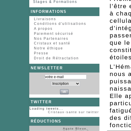
Stages & Formations
l’être
INFORMATIONS
à chaq
Livraisons
cellul
Conditions d'utilisations
d’inté
A propos
Paiement sécurisé
passen
Nos Partenaires
que le
Cristaux et santé
Notre éthique
consti
Presse
étoile
Droit de Rétractation
L’Hém
NEWSLETTER
nous a
puissa
naissa
Elle a
parti
TWITTER
Loading tweets...
fatigu
Cristaux-sante sur twitter
des di
RÉDUCTIONS
foncti
Agate Bleue,