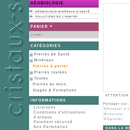
GÉOBIOLOGIE
GÉOBIOLOGIE MINÉRAUX & SANTÉ
POLLUTIONS DE L'HABITAT
PANIER
(vide)
CATÉGORIES
Pierres de Santé
Minéraux
Pierres à porter
Pierres roulées
Toutes
Pierres du mois
Stages & Formations
ATTENTION :
INFORMATIONS
Partager sur 
Livraisons
Envoyer à u
Conditions d'utilisations
Imprimer
A propos
Agrandir
Paiement sécurisé
Nos Partenaires
DANS LA M