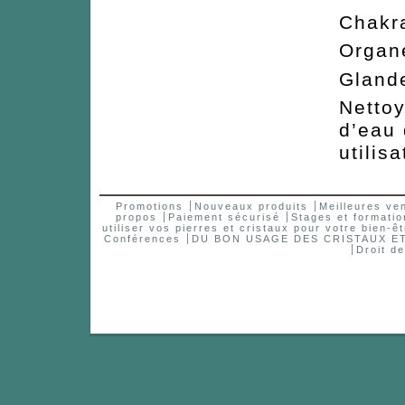
Chakr
Organ
Gland
Nettoy
d’eau
utilisa
Promotions
Nouveaux produits
Meilleures ve
propos
Paiement sécurisé
Stages et formatio
utiliser vos pierres et cristaux pour votre bien-êt
Conférences
DU BON USAGE DES CRISTAUX 
Droit d