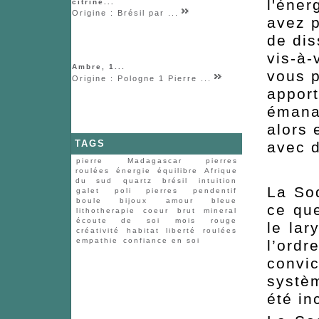
l'éner
citrine...
Origine : Brésil par ...
avez p
de dis
vis-à-
Ambre, 1...
vous p
Origine : Pologne 1 Pierre ...
apport
émanat
alors 
TAGS
avec d
pierre
Madagascar
pierres
roulées
énergie
équilibre
Afrique
du sud
quartz
brésil
intuition
La Sod
galet
poli
pierres
pendentif
boule
bijoux
amour
bleue
ce que
lithotherapie
coeur
brut
mineral
écoute de soi
mois
rouge
le lar
créativité
habitat
liberté
roulées
empathie
confiance en soi
l’ord
convi
systè
été in