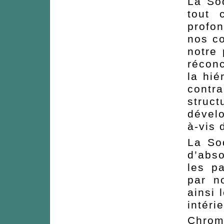
La So
tout 
profo
nos co
notre
réconc
la hié
contra
struct
dévelo
à-vis
La So
d’abso
les p
par n
ainsi 
intéri
Chromo