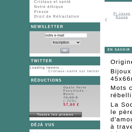
Cristaux et santé
Notre éthique
Presse
te
Pi de Jade
Pi Améthyste
Goutte...
Pi Jaspe
Droit de Rétractation
...
Rouge
NEWSLETTER
EN SAVOIR
Origin
TWITTER
Loading tweets...
Bijoux
Cristaux-sante sur twitter
45x6
RÉDUCTIONS
Mots c
Opale Verte
Fossilisée :
rébell
Boule
72,00 €
(-20%)
La Sod
57,60 €
le pèr
Toutes les promos
d'amo
DÉJÀ VUS
à trav