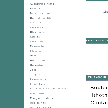
Aventurine verte
Azurite
Op
Bois fossilisé
Calcédoine Bleue
Calcites
Célestite
Chrysoprase
Citrine
LES CLIENT
Cornaline
Emeraude
Fluorine
Grenat
Héliotrope
Hématite
Jade
Jaspes
EN SAVOIR
Labradorite
Lapis-Lazuli
Boule
Les Oeufs de Pâques C&S
lithot
Malachite
Mangano-calcite
Contac
Obsidienne
Oeil de faucon