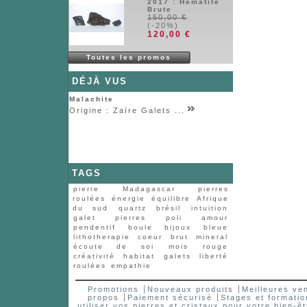
2017 : Hématite
Brute
150,00 €
(-20%)
120,00 €
Toutes les promos
DÉJÀ VUS
Malachite
Origine : Zaïre Galets ...
TAGS
pierre
Madagascar
pierres
roulées
énergie
équilibre
Afrique
du sud
quartz
brésil
intuition
galet
pierres
poli
amour
pendentif
boule
bijoux
bleue
lithotherapie
coeur
brut
mineral
écoute de soi
mois
rouge
créativité
habitat
galets
liberté
roulées
empathie
Promotions
Nouveaux produits
Meilleures ve
propos
Paiement sécurisé
Stages et formatio
utiliser vos pierres et cristaux pour votre bien-êt