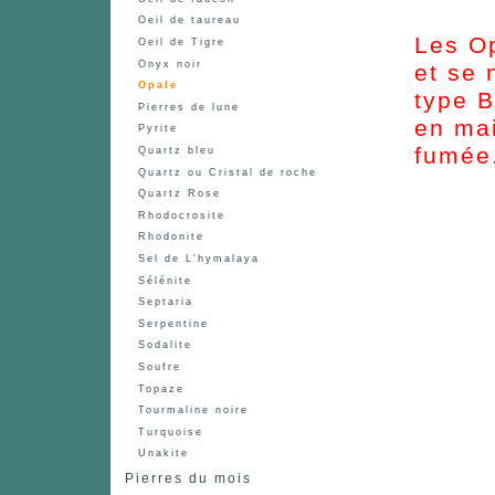
Oeil de taureau
Les Op
Oeil de Tigre
Onyx noir
et se 
Opale
type B
Pierres de lune
en mai
Pyrite
fumée
Quartz bleu
Quartz ou Cristal de roche
Quartz Rose
Rhodocrosite
Rhodonite
Sel de L'hymalaya
Sélénite
Septaria
Serpentine
Sodalite
Soufre
Topaze
Tourmaline noire
Turquoise
Unakite
Pierres du mois