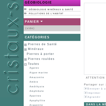
GÉOBIOLOGIE
GÉOBIOLOGIE MINÉRAUX & SANTÉ
POLLUTIONS DE L'HABITAT
PANIER
(vide)
CATÉGORIES
Pierres de Santé
Minéraux
Pierres à porter
Pierres roulées
Toutes
Agates
Aigue-marine
Amazonite
ATTENTION :
Ambre
Partager sur 
Améthyste
Envoyer à u
Amphibole
Imprimer
Apatites
Agrandir
Apophyllite
DANS LA M
Aragonite