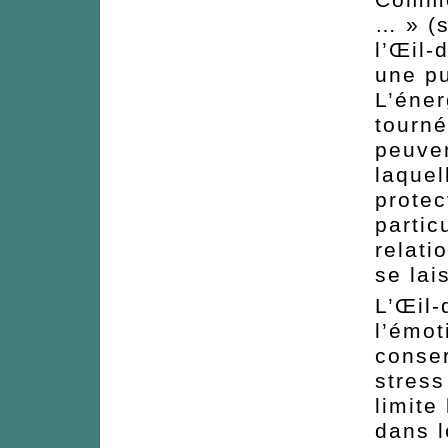
… » (s
l’Œil-
une p
L’éner
tourné
peuven
laquel
protec
parti
relati
se lai
L’Œil-
l’émot
conser
stress
limite
dans l