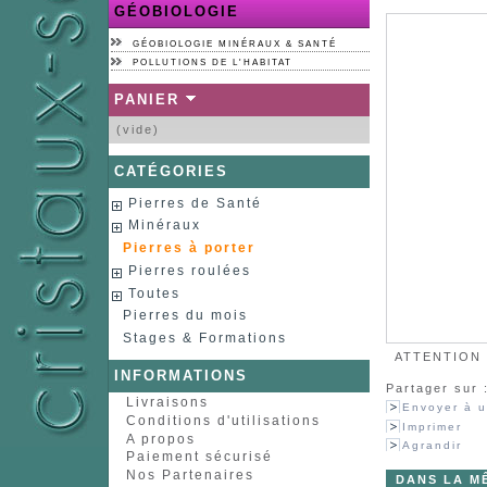
GÉOBIOLOGIE
GÉOBIOLOGIE MINÉRAUX & SANTÉ
POLLUTIONS DE L'HABITAT
PANIER
(vide)
CATÉGORIES
Pierres de Santé
Minéraux
Pierres à porter
Pierres roulées
Toutes
Pierres du mois
Stages & Formations
ATTENTION :
INFORMATIONS
Partager sur 
Livraisons
Envoyer à u
Conditions d'utilisations
Imprimer
A propos
Agrandir
Paiement sécurisé
Nos Partenaires
DANS LA M