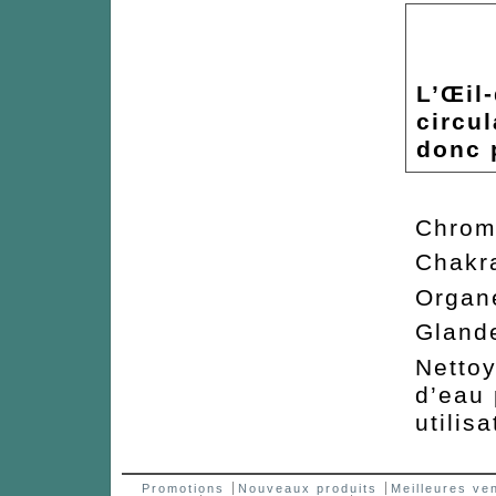
L’Œil-
circul
donc 
Chrom
Chakr
Organe
Gland
Nettoy
d’eau
utilisa
Promotions
Nouveaux produits
Meilleures ve