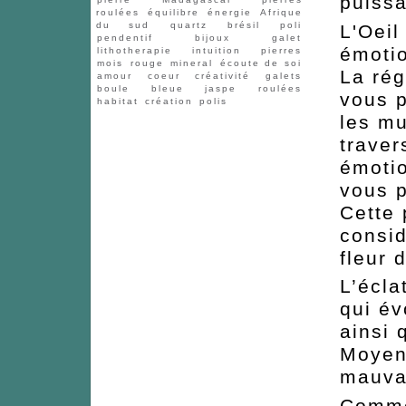
puiss
roulées
équilibre
énergie
Afrique
du sud
quartz
brésil
poli
L'Oeil
pendentif
bijoux
galet
émotio
lithotherapie
intuition
pierres
mois
rouge
mineral
écoute de soi
La rég
amour
coeur
créativité
galets
boule
bleue
jaspe
roulées
vous p
habitat
création
polis
les mu
traver
émotio
vous p
Cette 
consid
fleur 
L’écla
qui év
ainsi 
Moyen 
mauva
Comme 