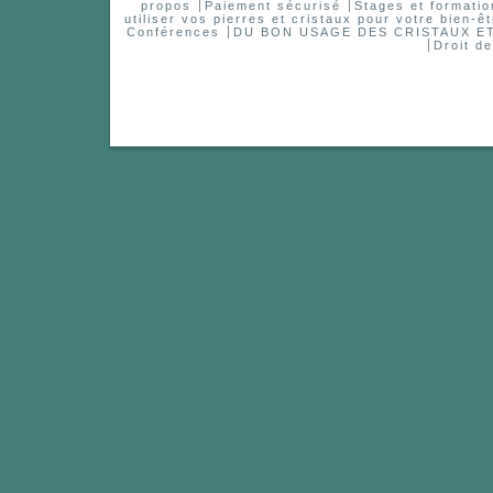
propos
Paiement sécurisé
Stages et formatio
utiliser vos pierres et cristaux pour votre bien-êt
Conférences
DU BON USAGE DES CRISTAUX 
Droit d