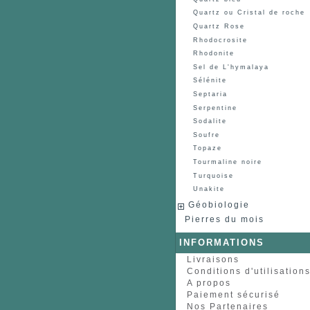
Quartz ou Cristal de roche
Quartz Rose
Rhodocrosite
Rhodonite
Sel de L'hymalaya
Sélénite
Septaria
Serpentine
Sodalite
Soufre
Topaze
Tourmaline noire
Turquoise
Unakite
Géobiologie
Pierres du mois
INFORMATIONS
Livraisons
Conditions d'utilisation
A propos
Paiement sécurisé
Nos Partenaires