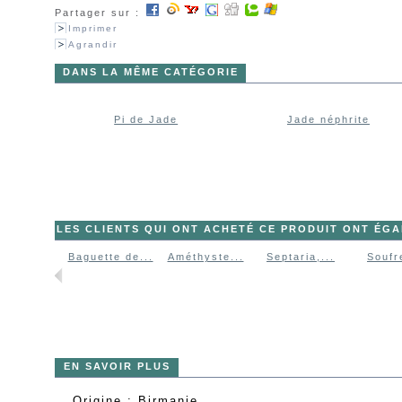
Partager sur :
Imprimer
Agrandir
DANS LA MÊME CATÉGORIE
Pi de Jade
Jade néphrite
LES CLIENTS QUI ONT ACHETÉ CE PRODUIT ONT ÉG
Baguette de...
Améthyste...
Septaria,...
Soufre
EN SAVOIR PLUS
Origine : Birmanie