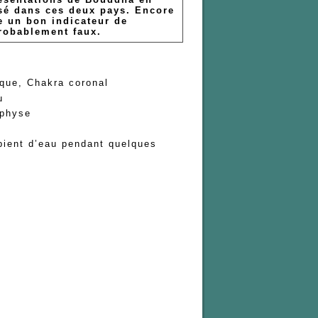
isé dans ces deux pays. Encore
re un bon indicateur de
robablement faux.
akra coronal
u
hyse
pient d’eau pendant quelques