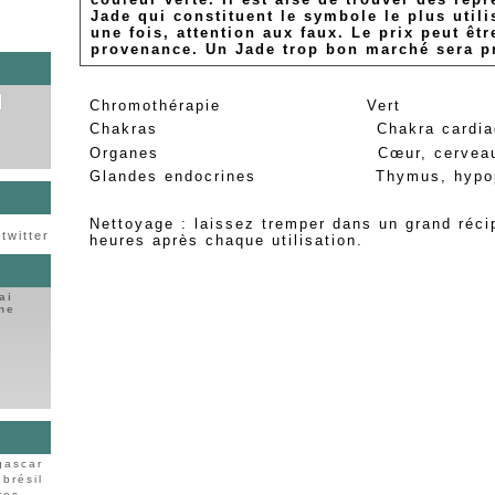
Jade qui constituent le symbole le plus util
une fois, attention aux faux. Le prix peut êt
provenance. Un Jade trop bon marché sera p
Chromothérapie Vert
Chakras Chakra cardiaque, Ch
Organes Cœur, cervea
Glandes endocrines Thymus, hypop
Nettoyage : laissez tremper dans un grand réci
twitter
heures après chaque utilisation.
ai
ine
gascar
brésil
res