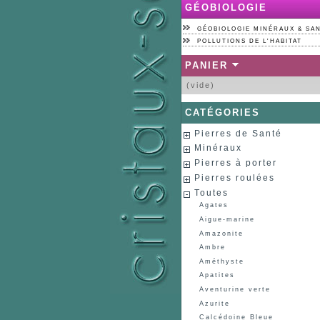
GÉOBIOLOGIE
GÉOBIOLOGIE MINÉRAUX & SA
POLLUTIONS DE L'HABITAT
PANIER
(vide)
CATÉGORIES
Pierres de Santé
Minéraux
Pierres à porter
Pierres roulées
Toutes
Agates
Aigue-marine
Amazonite
Ambre
Améthyste
Apatites
Aventurine verte
Azurite
Calcédoine Bleue