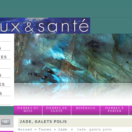
S
CES
S
ES
S
PIERRES DU
PIERRES DE
MINÉRAUX
PIERRES À
MOIS
SANTÉ
PORTER
JADE, GALETS POLIS
Accueil
>
Toutes
>
Jade
>
Jade, galets polis