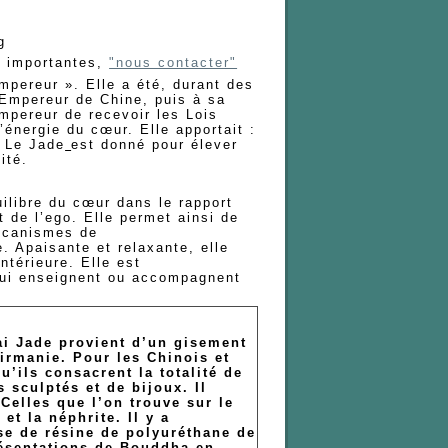
 g
s importantes,
"nous contacter"
mpereur ». Elle a été, durant des
’Empereur de Chine, puis à sa
’Empereur de recevoir les Lois
’énergie du cœur. Elle apportait :
. Le Jade
est donné pour élever
ité.
uilibre du cœur dans le rapport
t de l’ego. Elle permet ainsi de
mécanismes de
. Apaisante et relaxante, elle
intérieure. Elle est
ui enseignent ou accompagnent
ai Jade provient d’un gisement
Birmanie. Pour les Chinois et
u’ils consacrent la totalité de
s sculptés et de bijoux. Il
Celles que l’on trouve sur le
et la néphrite. Il y a
se de résine de polyuréthane de
présentations de Bouddha en