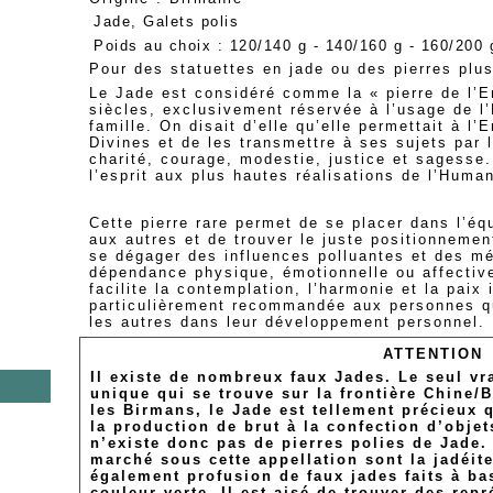
Jade, Galets polis
Poids au choix : 120/140 g - 140/160 g - 160/200
Pour des statuettes en jade ou des pierres plu
Le Jade est considéré comme la « pierre de l’E
siècles, exclusivement réservée à l’usage de l
famille. On disait d’elle qu’elle permettait à l
Divines et de les transmettre à ses sujets par l
charité, courage, modestie, justice et sagesse
l’esprit aux plus hautes réalisations de l’Human
Cette pierre rare permet de se placer dans l’éq
aux autres et de trouver le juste positionnemen
se dégager des influences polluantes et des 
dépendance physique, émotionnelle ou affective
facilite la contemplation, l’harmonie et la paix 
particulièrement recommandée aux personnes q
les autres dans leur développement personnel.
ATTENTION
Il existe de nombreux faux Jades. Le seul vr
unique qui se trouve sur la frontière Chine/
les Birmans, le Jade est tellement précieux q
la production de brut à la confection d’objet
s
n’existe donc pas de pierres polies de Jade. 
marché sous cette appellation sont la jadéite 
également profusion de faux jades faits à ba
couleur verte. Il est aisé de trouver des re