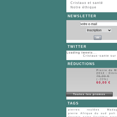
Cristaux et santé
Notre éthique
NEWSLETTER
TWITTER
Loading tweets...
Cristaux-sante sur 
RÉDUCTIONS
Pierre de M
2012 : Citr
75,00 €
(-20%)
60,00 €
Toutes les promos
TAGS
pierres roulées
Mada
pierre
Afrique du sud
poli
énergie
galet
équilibre
pier