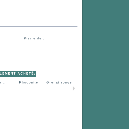
Pierre de...
ALEMENT ACHETÉ:
,...
Rhodonite
Grenat rouge
Fluorine,...
Quartz
rose,...