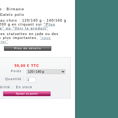
e : Birmanie
Galets polis
au choix : 120/140 g - 140/160 g
200 g en cliquant sur
"Plus
s" ou "Voir le produit"
es statuettes en jade ou des
s plus importantes,
"nous
ter"
Plus de détails
59,00 €
TTC
Poids :
Quantité :
bilité :
En stock