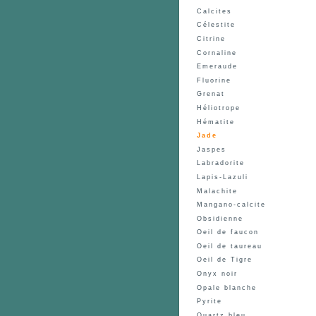
Calcites
Célestite
Citrine
Cornaline
Emeraude
Fluorine
Grenat
Héliotrope
Hématite
Jade
Jaspes
Labradorite
Lapis-Lazuli
Malachite
Mangano-calcite
Obsidienne
Oeil de faucon
Oeil de taureau
Oeil de Tigre
Onyx noir
Opale blanche
Pyrite
Quartz bleu