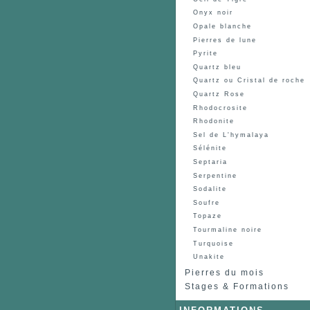
Onyx noir
Opale blanche
Pierres de lune
Pyrite
Quartz bleu
Quartz ou Cristal de roche
Quartz Rose
Rhodocrosite
Rhodonite
Sel de L'hymalaya
Sélénite
Septaria
Serpentine
Sodalite
Soufre
Topaze
Tourmaline noire
Turquoise
Unakite
Pierres du mois
Stages & Formations