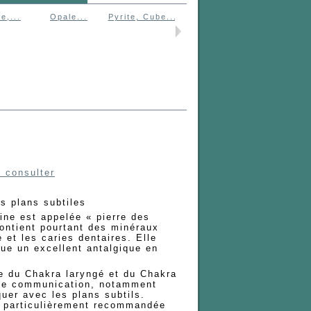
e,...
Opale...
Pyrite, Cube...
Amazonite
Héliotrope.
 consulter
s plans subtiles
ine est appelée « pierre des
contient pourtant des minéraux
e et les caries dentaires. Elle
tue un excellent antalgique en
re du Chakra laryngé et du Chakra
t de communication, notamment
uer avec les plans subtils.
 particulièrement recommandée