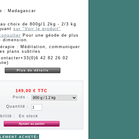
ne : Madagascar
e
au choix de 800g/1.2kg - 2/3 kg
iquant
sur "Voir le produit"
consulter
Pour une géode de plus
e dimension.
hérapie : Méditation, communiquer
es plans subtiles
contacter+33(0)6 42 82 26 02
ane)
Plus de détails
149,00 €
TTC
Poids :
Quantité :
bilité :
En stock
ALEMENT ACHETÉ: