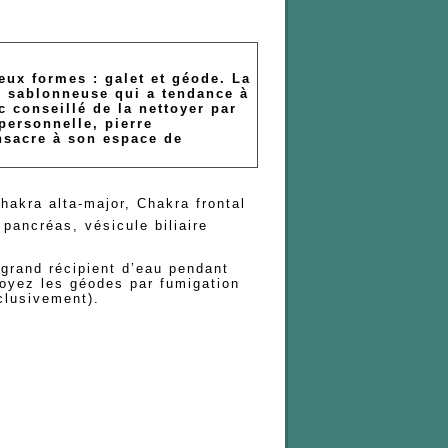
eux formes : galet et géode. La
 sablonneuse qui a tendance à
c conseillé de la nettoyer par
 personnelle, pierre
nsacre à son espace de
a-major, Chakra frontal
s, vésicule biliaire
 grand récipient d’eau pendant
toyez les géodes par fumigation
clusivement).