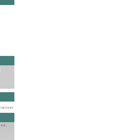
s
twitter
isé,