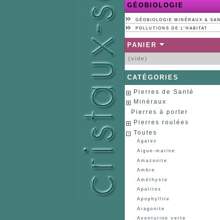
GÉOBIOLOGIE
GÉOBIOLOGIE MINÉRAUX & SA
POLLUTIONS DE L'HABITAT
PANIER
(vide)
CATÉGORIES
Pierres de Santé
Minéraux
Pierres à porter
Pierres roulées
Toutes
Agates
Aigue-marine
Amazonite
Ambre
Améthyste
Apatites
Apophyllite
Aragonite
Aventurine verte