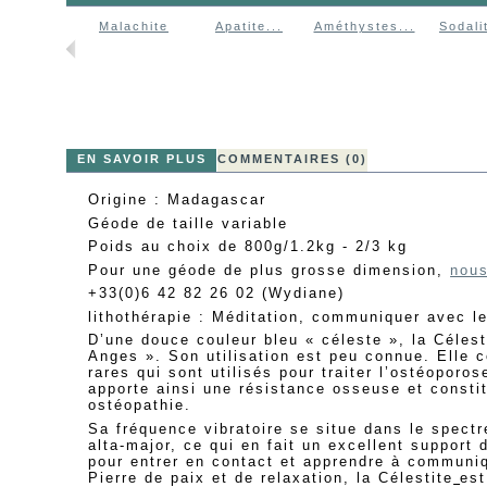
Malachite
Apatite...
Améthystes...
Sodalit
EN SAVOIR PLUS
COMMENTAIRES (0)
Origine : Madagascar
Géode de taille variable
Poids au choix de 800g/1.2kg - 2/3 kg
Pour une géode de plus grosse dimension,
nous
+33(0)6 42 82 26 02 (Wydiane)
lithothérapie : Méditation, communiquer avec le
D’une douce couleur bleu « céleste », la Célest
Anges ». Son utilisation est peu connue. Elle 
rares qui sont utilisés pour traiter l’ostéoporos
apporte ainsi une résistance osseuse et consti
ostéopathie.
Sa fréquence vibratoire se situe dans le spect
alta-major, ce qui en fait un excellent suppor
pour entrer en contact et apprendre à communiq
Pierre de paix et de relaxation, la Célestite
est