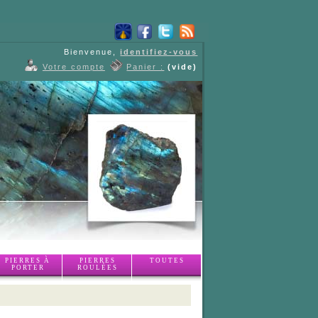
Bienvenue,
identifiez-vous
Votre compte
Panier :
(vide)
PIERRES À
PIERRES
TOUTES
PORTER
ROULÉES