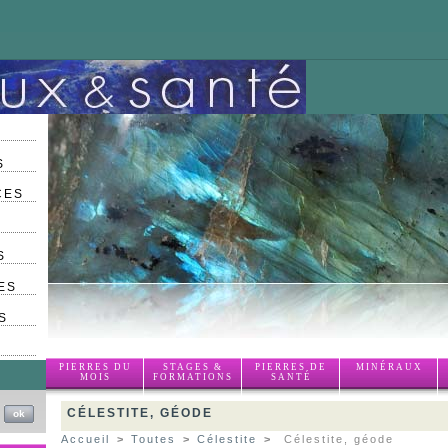
S
CES
S
ES
S
PIERRES DU
STAGES &
PIERRES DE
MINÉRAUX
MOIS
FORMATIONS
SANTÉ
CÉLESTITE, GÉODE
Accueil
>
Toutes
>
Célestite
>
Célestite, géode