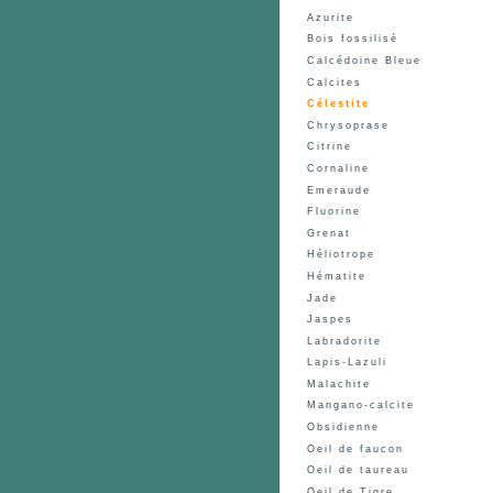
Azurite
Bois fossilisé
Calcédoine Bleue
Calcites
Célestite
Chrysoprase
Citrine
Cornaline
Emeraude
Fluorine
Grenat
Héliotrope
Hématite
Jade
Jaspes
Labradorite
Lapis-Lazuli
Malachite
Mangano-calcite
Obsidienne
Oeil de faucon
Oeil de taureau
Oeil de Tigre