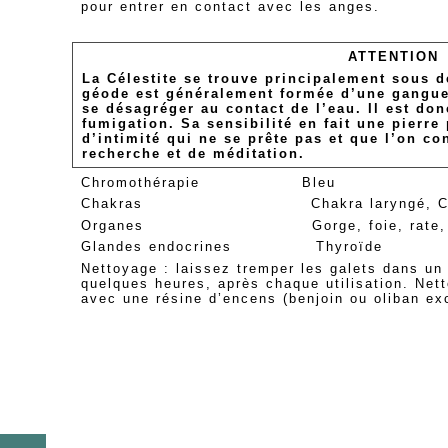
pour entrer en contact avec les anges.
ATTENTION
La Célestite se trouve principalement sous d
géode est généralement formée d’une gangue
se désagréger au contact de l’eau. Il est don
fumigation. Sa sensibilité en fait une pierre
d’intimité
qui ne se prête pas et que l’on co
recherche et de méditation.
Chromothérapie Bleu
Chakras Chakra laryngé, Chakra alt
Organes Gorge, foie, rate, pancréa
Glandes endocrines Thyroïde
Nettoyage : laissez tremper les galets dans un
quelques heures, après chaque utilisation. Net
avec une résine d’encens (benjoin ou oliban ex