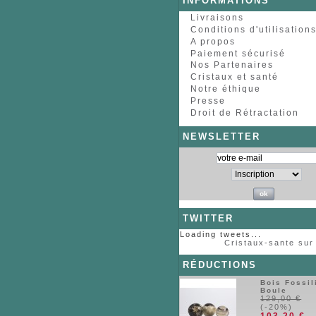
INFORMATIONS
Livraisons
Conditions d'utilisation
A propos
Paiement sécurisé
Nos Partenaires
Cristaux et santé
Notre éthique
Presse
Droit de Rétractation
NEWSLETTER
TWITTER
Loading tweets...
Cristaux-sante sur 
RÉDUCTIONS
Bois Fossil
Boule
129,00 €
(-20%)
103,20 €