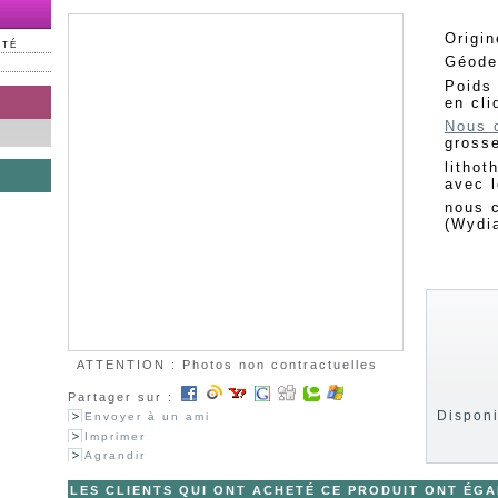
Origi
NTÉ
Géod
Poids 
en cl
Nous 
gross
lithot
avec l
nous 
(Wydi
ATTENTION : Photos non contractuelles
Partager sur :
Disponi
Envoyer à un ami
Imprimer
Agrandir
LES CLIENTS QUI ONT ACHETÉ CE PRODUIT ONT ÉG