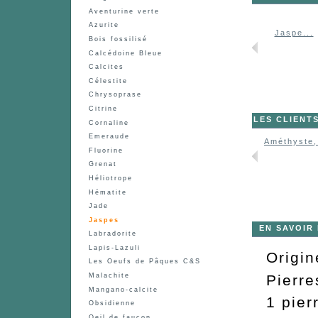
Aventurine verte
Azurite
Jaspe...
Jaspe...
Jaspe...
Bois fossilisé
Calcédoine Bleue
Calcites
Célestite
Chrysoprase
Citrine
LES CLIENT
Cornaline
Emeraude
Améthyste,
Fluorine
Grenat
Héliotrope
Hématite
Jade
Jaspes
EN SAVOIR
Labradorite
Lapis-Lazuli
Origin
Les Oeufs de Pâques C&S
Pierre
Malachite
Mangano-calcite
1 pier
Obsidienne
Oeil de faucon