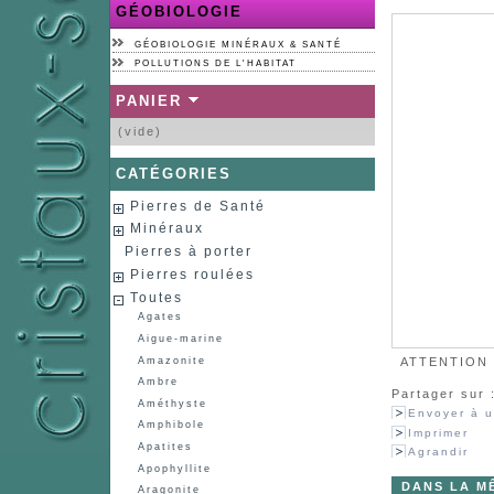
GÉOBIOLOGIE
GÉOBIOLOGIE MINÉRAUX & SANTÉ
POLLUTIONS DE L'HABITAT
PANIER
(vide)
CATÉGORIES
Pierres de Santé
Minéraux
Pierres à porter
Pierres roulées
Toutes
Agates
Aigue-marine
Amazonite
ATTENTION :
Ambre
Partager sur 
Améthyste
Envoyer à u
Amphibole
Imprimer
Apatites
Agrandir
Apophyllite
DANS LA M
Aragonite