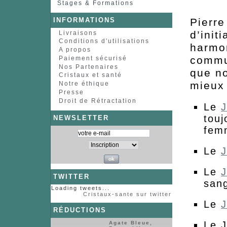
Stages & Formations
INFORMATIONS
Pierre
d’init
Livraisons
Conditions d'utilisations
harmon
A propos
commu
Paiement sécurisé
Nos Partenaires
que no
Cristaux et santé
mieux
Notre éthique
Presse
Droit de Rétractation
Le
J
touj
NEWSLETTER
fem
Le
J
Le
J
TWITTER
san
Loading tweets...
Cristaux-sante sur twitter
Le
J
RÉDUCTIONS
Le J
Agate Bleue,