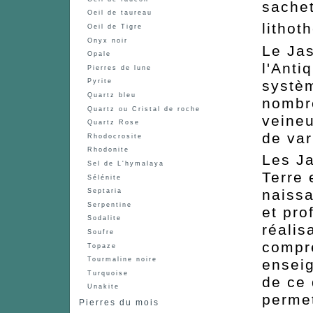
sachet
Oeil de taureau
lithot
Oeil de Tigre
Onyx noir
Le Jas
Opale
l'Anti
Pierres de lune
systè
Pyrite
Quartz bleu
nombr
Quartz ou Cristal de roche
veineu
Quartz Rose
de var
Rhodocrosite
Rhodonite
Les Ja
Sel de L'hymalaya
Terre 
Sélénite
naissa
Septaria
Serpentine
et pro
Sodalite
réalis
Soufre
compr
Topaze
Tourmaline noire
enseig
Turquoise
de ce 
Unakite
permet
Pierres du mois