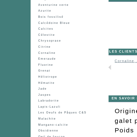
Aventurine verte
Azurite
Bois fossilisé
Calcédoine Bleue
Calcites
Célestite
Chrysoprase
Citrine
LES CLIENT
Cornaline
Emeraude
Cornaline,.
Fluorine
Grenat
Héliotrope
Hématite
Jade
Jaspes
EN SAVOIR
Labradorite
Lapis-Lazuli
Origin
Les Oeufs de Pâques C&S
galet 
Malachite
Mangano-calcite
Poids
Obsidienne
Oeil de faucon