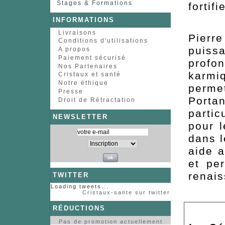
Stages & Formations
fortif
INFORMATIONS
Livraisons
Pierre
Conditions d'utilisations
puissa
A propos
Paiement sécurisé
profo
Nos Partenaires
karmi
Cristaux et santé
Notre éthique
perme
Presse
Porta
Droit de Rétractation
parti
NEWSLETTER
pour l
dans l
aide a
et pe
renai
TWITTER
Loading tweets...
Cristaux-sante sur twitter
RÉDUCTIONS
Pas de promotion actuellement