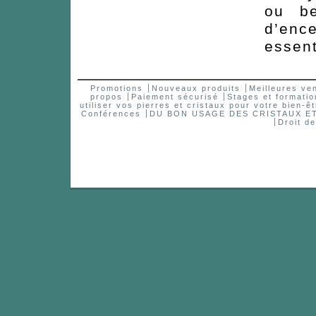
ou be
d’en
essent
Promotions
Nouveaux produits
Meilleures ve
propos
Paiement sécurisé
Stages et formatio
utiliser vos pierres et cristaux pour votre bien-êt
Conférences
DU BON USAGE DES CRISTAUX 
Droit d