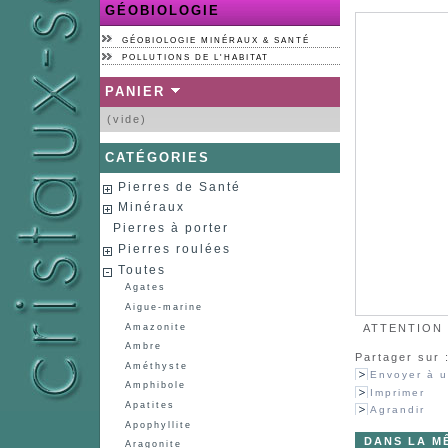
GÉOBIOLOGIE
GÉOBIOLOGIE MINÉRAUX & SANTÉ
POLLUTIONS DE L'HABITAT
PANIER
(vide)
CATÉGORIES
Pierres de Santé
Minéraux
Pierres à porter
Pierres roulées
Toutes
Agates
Aigue-marine
Amazonite
ATTENTION :
Ambre
Partager sur 
Améthyste
Envoyer à u
Amphibole
Imprimer
Apatites
Agrandir
Apophyllite
DANS LA M
Aragonite