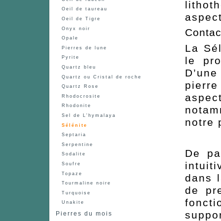
litho
Oeil de taureau
aspect
Oeil de Tigre
Onyx noir
Contac
Opale
La Sél
Pierres de lune
le pr
Pyrite
Quartz bleu
D’une
Quartz ou Cristal de roche
pierr
Quartz Rose
aspect
Rhodocrosite
Rhodonite
notam
Sel de L'hymalaya
notre 
Sélénite
Septaria
Serpentine
De pa
Sodalite
intuit
Soufre
Topaze
dans 
Tourmaline noire
de pr
Turquoise
fonct
Unakite
suppo
Pierres du mois