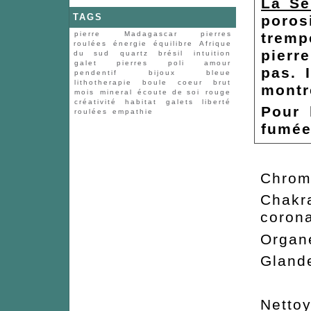
La Sé
TAGS
poros
pierre
Madagascar
pierres
tremp
roulées
énergie
équilibre
Afrique
pierr
du sud
quartz
brésil
intuition
galet
pierres
poli
amour
pas. I
pendentif
bijoux
bleue
lithotherapie
boule
coeur
brut
montr
mois
mineral
écoute de soi
rouge
créativité
habitat
galets
liberté
Pour 
roulées
empathie
fumée
Chro
Cha
corona
Org
Gla
Nettoy