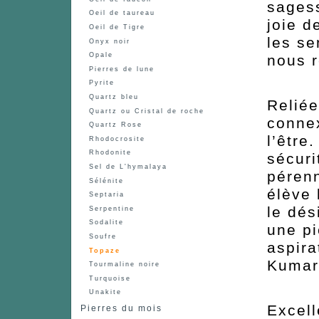
sagess
Oeil de taureau
joie d
Oeil de Tigre
les se
Onyx noir
Opale
nous r
Pierres de lune
Pyrite
Quartz bleu
Reliée
Quartz ou Cristal de roche
connex
Quartz Rose
l’être
Rhodocrosite
Rhodonite
sécuri
Sel de L'hymalaya
pérenn
Sélénite
élève 
Septaria
le dés
Serpentine
Sodalite
une pi
Soufre
aspira
Topaze
Kumara
Tourmaline noire
Turquoise
Unakite
Excell
Pierres du mois