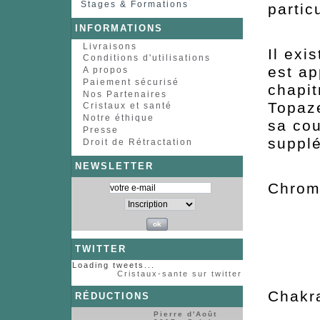
Stages & Formations
parti
INFORMATIONS
Livraisons
Il exi
Conditions d'utilisations
est ap
A propos
Paiement sécurisé
chapit
Nos Partenaires
Topaze
Cristaux et santé
Notre éthique
sa cou
Presse
supplé
Droit de Rétractation
NEWSLETTER
Chr
TWITTER
Loading tweets...
Cristaux-sante sur twitter
Cha
RÉDUCTIONS
Pierre d'Août