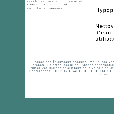
écoute de soi
rouge
créativité
To
habitat
mois
liberté
roulées
empathie
compassion
Hypop
Nettoy
d’eau
utilisa
Promotions
Nouveaux produits
Meilleures ve
propos
Paiement sécurisé
Stages et formatio
utiliser vos pierres et cristaux pour votre bien-êt
Conférences
DU BON USAGE DES CRISTAUX 
Droit d