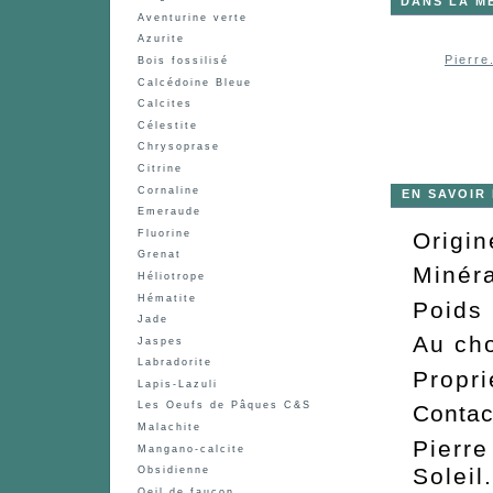
DANS LA M
Aventurine verte
Azurite
Pierre.
Bois fossilisé
Calcédoine Bleue
Calcites
Célestite
Chrysoprase
Citrine
Cornaline
EN SAVOIR
Emeraude
Origin
Fluorine
Grenat
Minéra
Héliotrope
Hématite
Poids 
Jade
Au cho
Jaspes
Labradorite
Propri
Lapis-Lazuli
Les Oeufs de Pâques C&S
Contac
Malachite
Pierre
Mangano-calcite
Soleil
Obsidienne
Oeil de faucon