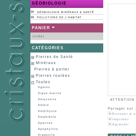
GÉOBIOLOGIE
GÉOBIOLOGIE MINÉRAUX & SANTÉ
POLLUTIONS DE L'HABITAT
PANIER
(vide)
CATÉGORIES
Pierres de Santé
Minéraux
Pierres à porter
Pierres roulées
Toutes
Agates
Aigue-marine
Amazonite
ATTENTION :
Ambre
Partager sur 
Améthyste
Envoyer à u
Amphibole
Imprimer
Apatites
Agrandir
Apophyllite
Aragonite