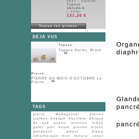
2017 : Calcite
Topaze
164,00 €
(-20%)
131,20 €
Toutes les promos
DÉJÀ VUS
Org
Topaze...
Topaze Dorée, Brute
diaph
...
Pierre...
PIERRE DU MOIS D'OCTOBRE La
Pierre ...
Glan
pancr
TAGS
pierre
Madagascar
pierres
To
roulées
énergie
équilibre
Afrique
pancr
du sud
quartz
intuition
brésil
galet
poli
boule
pierres
bijoux
pendentif
amour
bleue
To
lithotherapie
brut
mineral
coeur