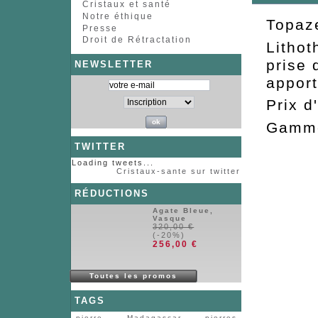
Cristaux et santé
Notre éthique
Topaz
Presse
Droit de Rétractation
Lithot
prise 
NEWSLETTER
apport
Prix 
Gamme
TWITTER
Loading tweets...
Cristaux-sante sur twitter
RÉDUCTIONS
Agate Bleue,
Vasque
320,00 €
(-20%)
256,00 €
Toutes les promos
TAGS
pierre
Madagascar
pierres