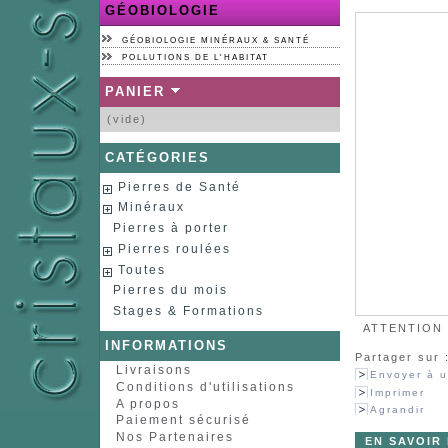
GÉOBIOLOGIE
GÉOBIOLOGIE MINÉRAUX & SANTÉ
POLLUTIONS DE L'HABITAT
PANIER
(vide)
CATÉGORIES
Pierres de Santé
Minéraux
Pierres à porter
Pierres roulées
Toutes
Pierres du mois
Stages & Formations
ATTENTION :
INFORMATIONS
Partager sur 
Livraisons
Envoyer à u
Conditions d'utilisations
Imprimer
A propos
Agrandir
Paiement sécurisé
Nos Partenaires
EN SAVOIR