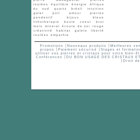
roulées
équilibre
énergie
Afrique
du sud
quartz
brésil
intuition
galet
poli
amour
pierres
pendentif
bijoux
bleue
lithotherapie
boule
coeur
brut
mois
mineral
écoute de soi
rouge
créativité
habitat
galets
liberté
roulées
empathie
Promotions
Nouveaux produits
Meilleures ve
propos
Paiement sécurisé
Stages et formatio
utiliser vos pierres et cristaux pour votre bien-êt
Conférences
DU BON USAGE DES CRISTAUX 
Droit d