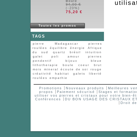
Boule
utilisa
94,00 €
(-20%)
75,20 €
Toutes les promos
TAGS
pierre
Madagascar
pierres
roulées
équilibre
énergie
Afrique
du sud
quartz
brésil
intuition
galet
poli
amour
pierres
pendentif
bijoux
bleue
lithotherapie
boule
coeur
brut
mois
mineral
écoute de soi
rouge
créativité
habitat
galets
liberté
roulées
empathie
Promotions
Nouveaux produits
Meilleures ve
propos
Paiement sécurisé
Stages et formatio
utiliser vos pierres et cristaux pour votre bien-êt
Conférences
DU BON USAGE DES CRISTAUX 
Droit d