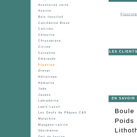
Aventurine verte
Azurite
Fluorine
Bois fossilisé
Calcédoine Bleue
Calcites
Célestite
Chrysoprase
Citrine
LES CLIENT
Cornaline
Emeraude
Fluorine
Grenat
Héliotrope
Hématite
Jade
Jaspes
EN SAVOIR
Labradorite
Lapis-Lazuli
Boule 
Les Oeufs de Pâques C&S
Poids
Malachite
Mangano-calcite
Lithot
Obsidienne
Oeil de faucon