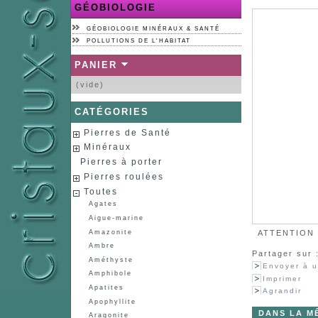
GÉOBIOLOGIE
GÉOBIOLOGIE MINÉRAUX & SANTÉ
POLLUTIONS DE L'HABITAT
PANIER
(vide)
CATÉGORIES
Pierres de Santé
Minéraux
Pierres à porter
Pierres roulées
Toutes
Agates
Aigue-marine
Amazonite
ATTENTION :
Ambre
Partager sur 
Améthyste
Envoyer à u
Amphibole
Imprimer
Apatites
Agrandir
Apophyllite
DANS LA M
Aragonite