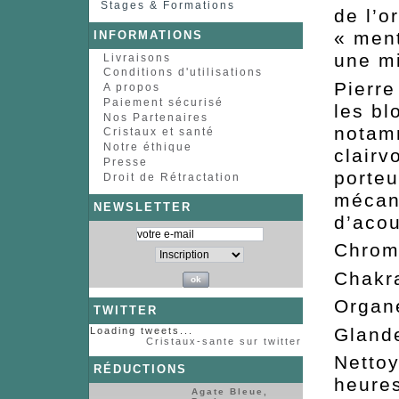
Stages & Formations
de l’o
« ment
INFORMATIONS
une mi
Livraisons
Conditions d'utilisations
Pierre
A propos
Paiement sécurisé
les bl
Nos Partenaires
notam
Cristaux et santé
Notre éthique
clair
Presse
porte
Droit de Rétractation
mécani
NEWSLETTER
d’aco
Chr
Cha
Or
TWITTER
Glan
Loading tweets...
Cristaux-sante sur twitter
Nettoy
RÉDUCTIONS
heures
Agate Bleue,