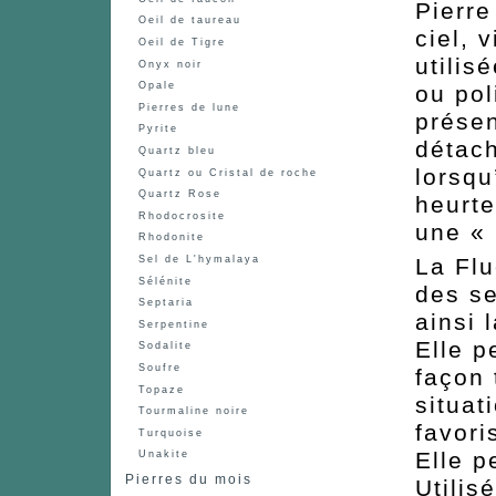
Pierre
Oeil de taureau
ciel, 
Oeil de Tigre
utilis
Onyx noir
Opale
ou pol
Pierres de lune
présen
Pyrite
détach
Quartz bleu
lorsqu
Quartz ou Cristal de roche
Quartz Rose
heurte
Rhodocrosite
une « 
Rhodonite
Sel de L'hymalaya
La Fl
Sélénite
des se
Septaria
ainsi 
Serpentine
Elle p
Sodalite
Soufre
façon 
Topaze
situat
Tourmaline noire
favori
Turquoise
Elle p
Unakite
Pierres du mois
Utilis