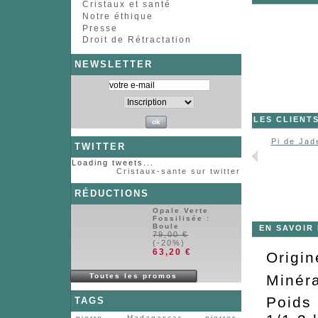
Cristaux et santé
Notre éthique
Presse
Droit de Rétractation
NEWSLETTER
LES CLIENT
Pi de Jad
TWITTER
Loading tweets...
Cristaux-sante sur twitter
RÉDUCTIONS
Opale Verte
Fossilisée :
Boule
EN SAVOIR
79,00 €
(-20%)
63,20 €
Origi
Minéra
Toutes les promos
Poids 
TAGS
pierre
Madagascar
pierres