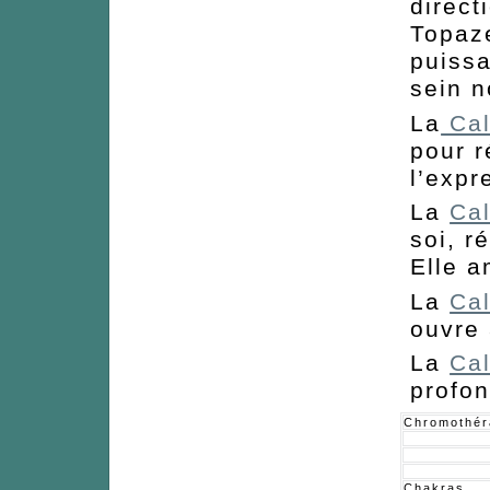
direct
Topaze
puissa
sein n
La
Cal
pour r
l’expr
La
Cal
soi, r
Elle a
La
Cal
ouvre 
La
Cal
profon
Chromothér
Chakras