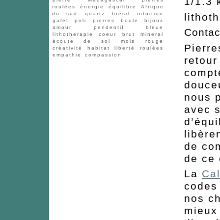
1/1.3 
roulées
énergie
équilibre
Afrique
du sud
quartz
brésil
intuition
lithot
galet
poli
pierres
boule
bijoux
amour
pendentif
bleue
Contac
lithotherapie
coeur
brut
mineral
écoute de soi
mois
rouge
Pierre
créativité
habitat
liberté
roulées
empathie
compassion
retour
compt
douceu
nous p
avec s
d’équi
libère
de com
de ce
La
Cal
codes 
nos c
mieux