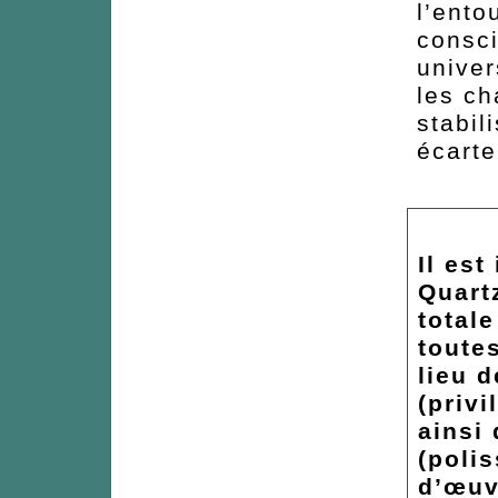
l’ento
consci
univer
les ch
stabil
écarte
Il est
Quart
totale
toutes
lieu 
(priv
ainsi
(poli
d’œuv