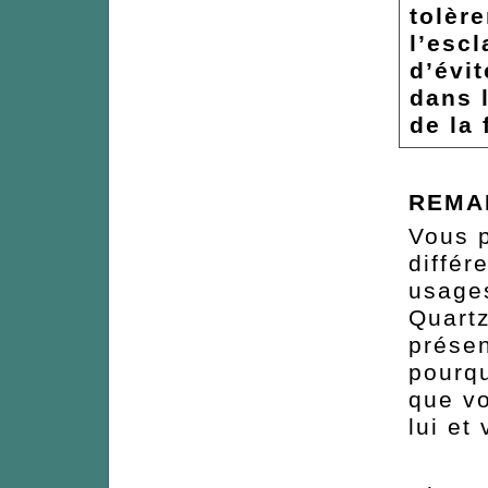
tolère
l’esc
d’évi
dans l
de la 
REMA
Vous 
différ
usages
Quartz
prése
pourqu
que vo
lui et