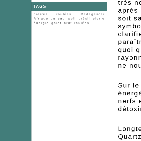
très n
TAGS
après 
pierres roulées
Madagascar
soit s
Afrique du sud
poli
brésil
pierre
énergie
galet
brut
roulées
symbol
clarifi
paraît
quoi q
rayonn
ne nou
Sur le
énergé
nerfs 
détoxi
Longte
Quartz