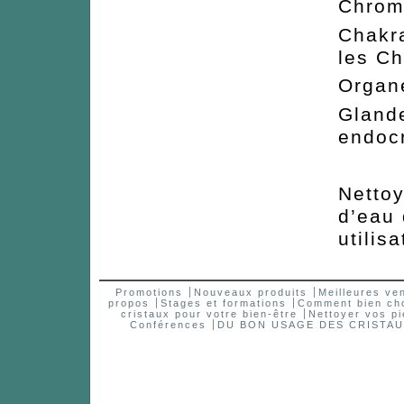
Chro
Cha
les C
Org
Glan
endoc
Nettoy
d’eau
utilisa
Promotions
Nouveaux produits
Meilleures ve
propos
Stages et formations
Comment bien choi
cristaux pour votre bien-être
Nettoyer vos pi
Conférences
DU BON USAGE DES CRISTA