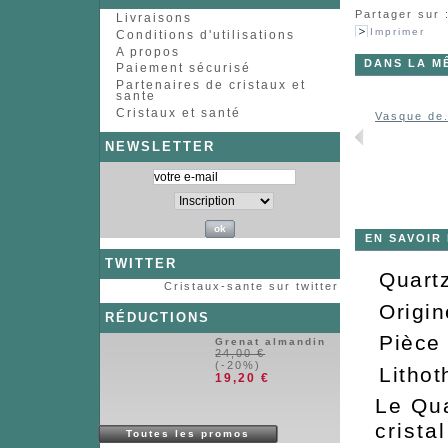
Partager sur 
Livraisons
Imprimer
Conditions d'utilisations
A propos
DANS LA M
Paiement sécurisé
Partenaires de cristaux et
sante
Cristaux et santé
Vasque de.
NEWSLETTER
EN SAVOIR
TWITTER
Quart
Cristaux-sante sur twitter
Origi
RÉDUCTIONS
Pièce 
Grenat almandin
24,00 €
(-20%)
Lithot
19,20 €
Le Qua
crista
Toutes les promos