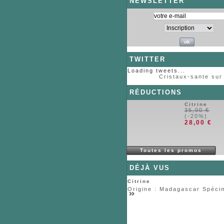
NEWSLETTER
TWITTER
Loading tweets...
Cristaux-sante sur 
RÉDUCTIONS
Citrine
35,00 €
(-20%)
28,00 €
Toutes les promos
DÉJÀ VUS
Citrine
Origine : Madagascar Spécim