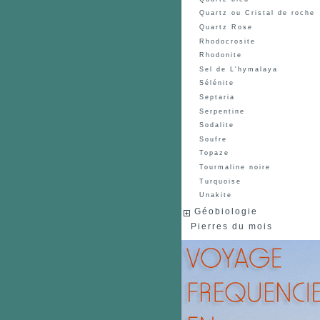
Quartz ou Cristal de roche
Quartz Rose
Rhodocrosite
Rhodonite
Sel de L'hymalaya
Sélénite
Septaria
Serpentine
Sodalite
Soufre
Topaze
Tourmaline noire
Turquoise
Unakite
Géobiologie
Pierres du mois