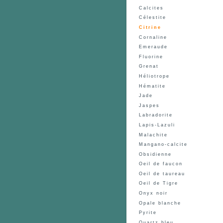
Calcites
Célestite
Citrine
Cornaline
Emeraude
Fluorine
Grenat
Héliotrope
Hématite
Jade
Jaspes
Labradorite
Lapis-Lazuli
Malachite
Mangano-calcite
Obsidienne
Oeil de faucon
Oeil de taureau
Oeil de Tigre
Onyx noir
Opale blanche
Pyrite
Quartz bleu