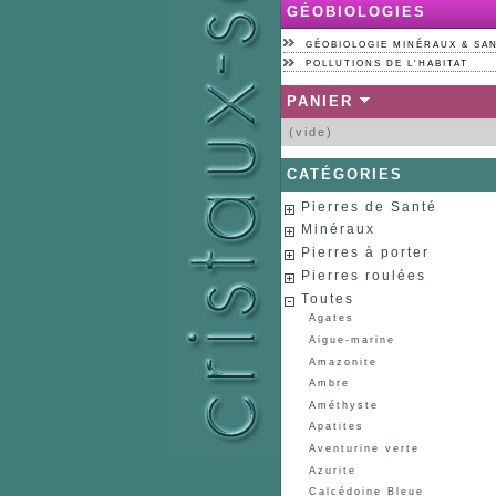
GÉOBIOLOGIES
GÉOBIOLOGIE MINÉRAUX & SA
POLLUTIONS DE L'HABITAT
PANIER
(vide)
CATÉGORIES
Pierres de Santé
Minéraux
Pierres à porter
Pierres roulées
Toutes
Agates
Aigue-marine
Amazonite
Ambre
Améthyste
Apatites
Aventurine verte
Azurite
Calcédoine Bleue