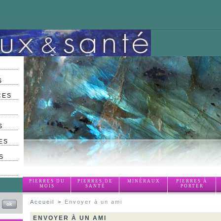
S
CES
S
ES
S
PIERRES DU
PIERRES DE
MINÉRAUX
PIERRES À
MOIS
SANTÉ
PORTER
Accueil
>
Envoyer à un ami
ENVOYER À UN AMI