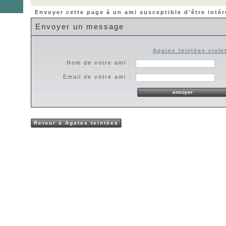
Envoyer cette page à un ami susceptible d'être intér
Envoyer un message
Agates teintées viole
Nom de votre ami :
Email de votre ami :
Retour à Agates teintées
violettes