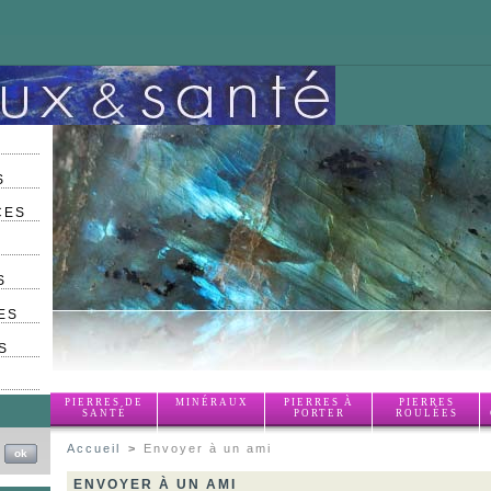
S
CES
S
ES
S
PIERRES DE
MINÉRAUX
PIERRES À
PIERRES
SANTÉ
PORTER
ROULÉES
Accueil
>
Envoyer à un ami
ENVOYER À UN AMI