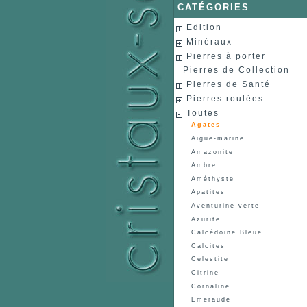
CATÉGORIES
Edition
Minéraux
Pierres à porter
Pierres de Collection
Pierres de Santé
Pierres roulées
Toutes
Agates
Aigue-marine
Amazonite
Ambre
Améthyste
Apatites
Aventurine verte
Azurite
Calcédoine Bleue
Calcites
Célestite
Citrine
Cornaline
Emeraude