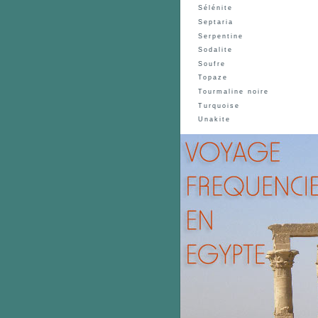
Sélénite
Septaria
Serpentine
Sodalite
Soufre
Topaze
Tourmaline noire
Turquoise
Unakite