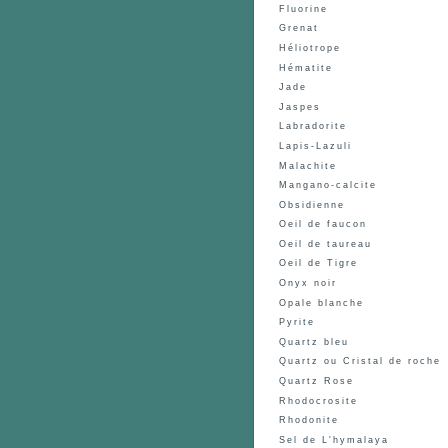
Fluorine
Grenat
Héliotrope
Hématite
Jade
Jaspes
Labradorite
Lapis-Lazuli
Malachite
Mangano-calcite
Obsidienne
Oeil de faucon
Oeil de taureau
Oeil de Tigre
Onyx noir
Opale blanche
Pyrite
Quartz bleu
Quartz ou Cristal de roche
Quartz Rose
Rhodocrosite
Rhodonite
Sel de L'hymalaya