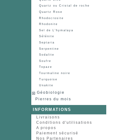
Quartz ou Cristal de roche
Quartz Rose
Rhodocrosite
Rhodonite
Sel de L'hymalaya
Sélénite
Septaria
Serpentine
Sodalite
Soufre
Topaze
Tourmaline noire
Turquoise
Unakite
Géobiologie
Pierres du mois
INFORMATIONS
Livraisons
Conditions d'utilisations
A propos
Paiement sécurisé
Nos Partenaires