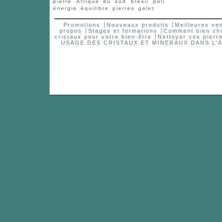
pierre
Afrique du sud
brésil
poli
énergie
équilibre
pierres
galet
Promotions
Nouveaux produits
Meilleures ve
propos
Stages et formations
Comment bien choi
cristaux pour votre bien-être
Nettoyer vos pierr
USAGE DES CRISTAUX ET MINERAUX DANS 