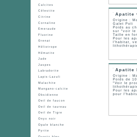
Calcites
Célestite
Apatite 
Citrine
Origine : 
Cornaline
Galet Poli
Poids au ch
Emeraude
sur "voir le
Taille en f
Fluorine
Pour les ap
Grenat
l'habitat, v
lithothérapi
Héliotrope
Hématite
Jade
Jaspes
Apatite
Labradorite
Origine : 
Lapis-Lazuli
Poids de 10
"Voir le pro
Malachite
lithothérap
Mangano-calcite
Pour les ap
pour l'habit
Obsidienne
Oeil de faucon
Oeil de taureau
Oeil de Tigre
Onyx noir
Opale blanche
Pyrite
Quartz bleu