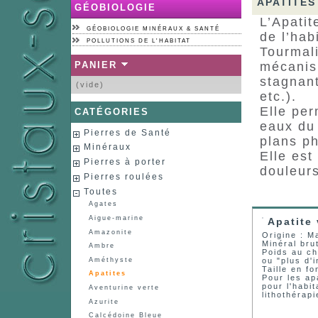
APATITES
GÉOBIOLOGIE
L’Apatit
GÉOBIOLOGIE MINÉRAUX & SANTÉ
de l’hab
POLLUTIONS DE L'HABITAT
Tourmali
PANIER
mécanism
stagnant
(vide)
etc.).
Elle per
CATÉGORIES
eaux du 
Pierres de Santé
plans ph
Minéraux
Elle est
Pierres à porter
douleurs
Pierres roulées
Toutes
Agates
Aigue-marine
Apatite 
Amazonite
Origine : 
Minéral bru
Ambre
Poids au ch
ou "plus d'i
Améthyste
Taille en f
Apatites
Pour les ap
pour l'habit
Aventurine verte
lithothérapi
Azurite
Calcédoine Bleue