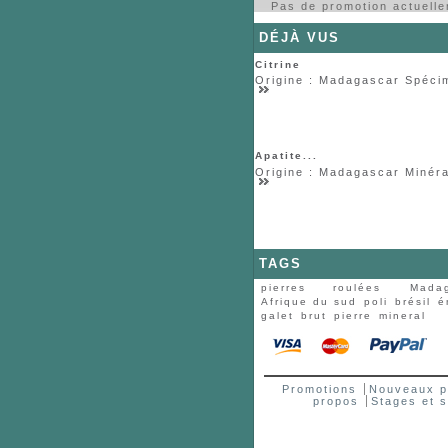
Pas de promotion actuell
DÉJÀ VUS
Citrine
Origine : Madagascar Spécim
Apatite...
Origine : Madagascar Minéral
TAGS
pierres roulées
Mada
Afrique du sud
poli
brésil
é
galet
brut
pierre
mineral
Promotions
Nouveaux p
propos
Stages et 