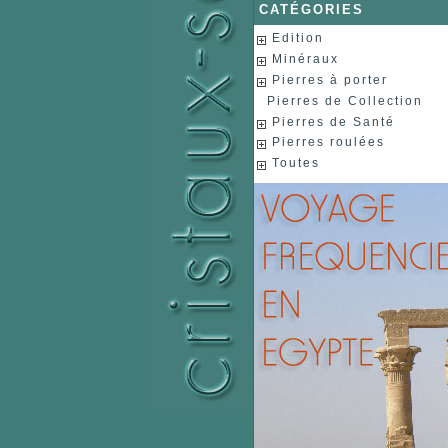
CATÉGORIES
Edition
Minéraux
Pierres à porter
Pierres de Collection
Pierres de Santé
Pierres roulées
Toutes