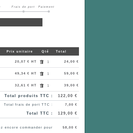
e
Frais de port
Paiement
.
Prix unitaire
Qté
Total
20,07 € HT
24,00 €
1
49,34 € HT
59,00 €
1
32,61 € HT
39,00 €
1
Total produits TTC :
122,00 €
Total frais de port TTC :
7,00 €
Total TTC :
129,00 €
evez encore commander pour
58,00 €