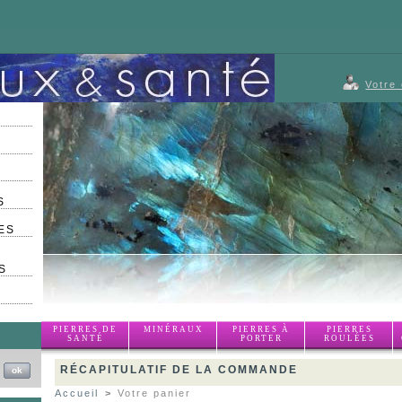
Votre
S
ES
S
PIERRES DE
MINÉRAUX
PIERRES À
PIERRES
SANTÉ
PORTER
ROULÉES
RÉCAPITULATIF DE LA COMMANDE
Accueil
>
Votre panier