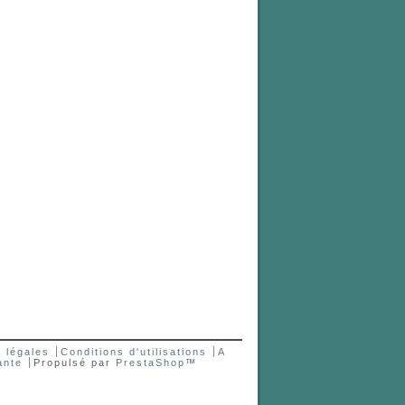
 légales
Conditions d'utilisations
A
ante
Propulsé par
PrestaShop
™