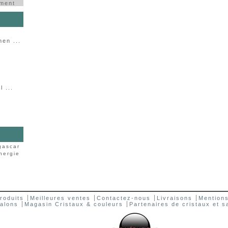
ement
en ...
 ...
gascar
nergie
roduits
Meilleures ventes
Contactez-nous
Livraisons
Mentions
salons
Magasin Cristaux & couleurs
Partenaires de cristaux et s