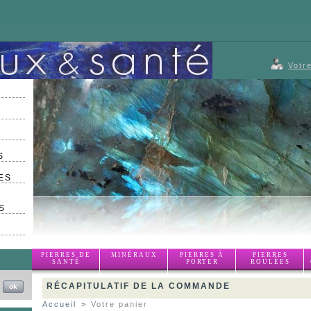
Votr
S
ES
S
PIERRES DE
MINÉRAUX
PIERRES À
PIERRES
SANTÉ
PORTER
ROULÉES
RÉCAPITULATIF DE LA COMMANDE
Accueil
>
Votre panier