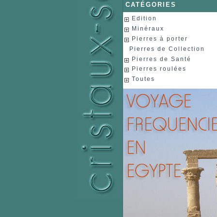
CATÉGORIES
Edition
Minéraux
Pierres à porter
Pierres de Collection
Pierres de Santé
Pierres roulées
Toutes