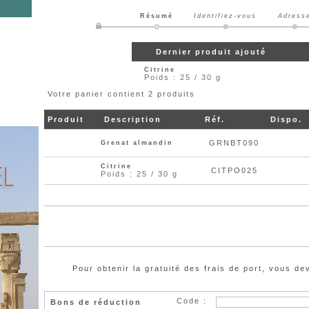
Résumé
Identifiez-vous
Adress
Dernier produit ajouté
Citrine
Poids : 25 / 30 g
Votre panier contient 2 produits
Produit
Description
Réf.
Dispo.
GRNBT090
Grenat almandin
Citrine
CITPO025
Poids : 25 / 30 g
Pour obtenir la gratuité des frais de port, vous 
Code :
Bons de réduction