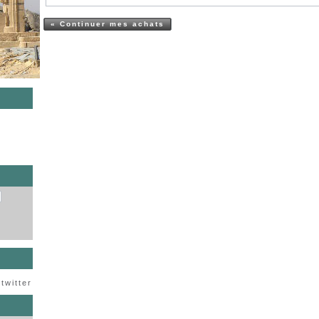
« Continuer mes achats
s
twitter