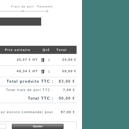
e
Frais de port
Paiement
Prix unitaire
Qté
Total
20,07 € HT
24,00 €
1
49,34 € HT
59,00 €
1
Total produits TTC :
83,00 €
Total frais de port TTC :
7,00 €
Total TTC :
90,00 €
devez encore commander pour
97,00 €