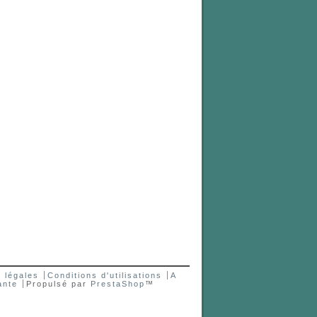
 légales
Conditions d'utilisations
A
ante
Propulsé par
PrestaShop
™