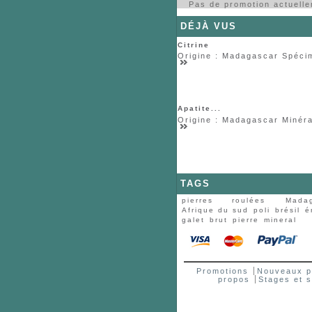
Pas de promotion actuell
DÉJÀ VUS
Citrine
Origine : Madagascar Spécim
Apatite...
Origine : Madagascar Minéral
TAGS
pierres roulées
Mada
Afrique du sud
poli
brésil
é
galet
brut
pierre
mineral
Promotions
Nouveaux p
propos
Stages et 